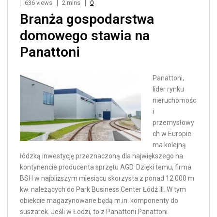
636 views
2 mins
0
Branża gospodarstwa
domowego stawia na
Panattoni
Panattoni,
lider rynku
nieruchomośc
i
przemysłowy
ch w Europie
ma kolejną
łódzką inwestycję przeznaczoną dla największego na
kontynencie producenta sprzętu AGD. Dzięki temu, firma
BSH w najbliższym miesiącu skorzysta z ponad 12 000 m
kw. należących do Park Business Center Łódź III. W tym
obiekcie magazynowane będą m.in. komponenty do
suszarek. Jeśli w Łodzi, to z Panattoni Panattoni