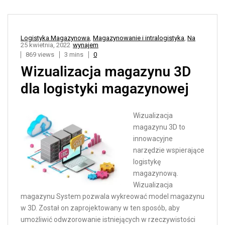
Logistyka Magazynowa
,
Magazynowanie i intralogistyka
,
Na
25 kwietnia, 2022
wynajem
869 views
3 mins
0
Wizualizacja magazynu 3D
dla logistyki magazynowej
Wizualizacja
magazynu 3D to
innowacyjne
narzędzie wspierające
logistykę
magazynową.
Wizualizacja
magazynu System pozwala wykreować model magazynu
w 3D. Został on zaprojektowany w ten sposób, aby
umożliwić odwzorowanie istniejących w rzeczywistości