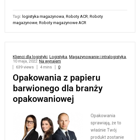
Tagi:
logistyka magazynowa
,
Roboty ACR
,
Roboty
magazynowe
,
Roboty magazynowe ACR
Klienci dla logistyki
,
Logistyka
,
Magazynowanie i intralogistyka
,
10 maja, 2022
Na wynajem
639 views
4 mins
0
Opakowania z papieru
barwionego dla branży
opakowaniowej
Opakowania
sprawiają, że to
właśnie Twój
produkt zostanie