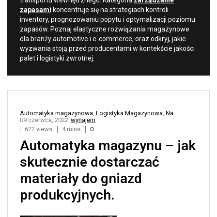
transportu wewnętrznego. Kategoria
zarządzanie
zapasami
koncentruje się na strategiach kontroli
inventory, prognozowaniu popytu i optymalizacji poziomu
zapasów. Poznaj elastyczne rozwiązania magazynowe
dla branży automotive i e-commerce, oraz odkryj, jakie
wyzwania stoją przed producentami w kontekście jakości
palet i logistyki zwrotnej.
Automatyka magazynowa
,
Logistyka Magazynowa
,
Na
09 czerwca, 2022
wynajem
622 views
4 mins
0
Automatyka magazynu – jak
skutecznie dostarczać
materiały do gniazd
produkcyjnych.