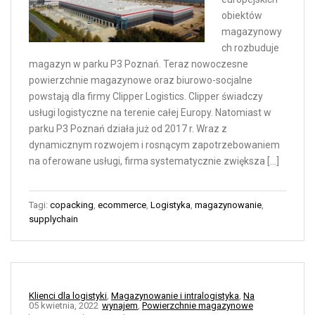
obiektów
magazynowy
ch rozbuduje
magazyn w parku P3 Poznań. Teraz nowoczesne
powierzchnie magazynowe oraz biurowo-socjalne
powstają dla firmy Clipper Logistics. Clipper świadczy
usługi logistyczne na terenie całej Europy. Natomiast w
parku P3 Poznań działa już od 2017 r. Wraz z
dynamicznym rozwojem i rosnącym zapotrzebowaniem
na oferowane usługi, firma systematycznie zwiększa […]
Tagi:
copacking
,
ecommerce
,
Logistyka
,
magazynowanie
,
supplychain
Klienci dla logistyki
,
Magazynowanie i intralogistyka
,
Na
05 kwietnia, 2022
wynajem
,
Powierzchnie magazynowe