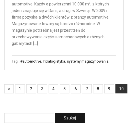
automotive. Każdy o powierzchni 10 000 m², z których
jeden znajduje się w Danii, a drugi w Szwecji. W 2009 r.
firma pozyskała dwóch klientów z branży automot ive.
Magazynowane towary są bardzo różnorodne. W
magazynie potrzebna jest przestrzeń do
przechowywania części samochodowych o różnych
gabarytach […]
Tagi:
#automotive
,
Intralogistyka
,
systemy magazynowania
«
1
2
3
4
5
6
7
8
9
10