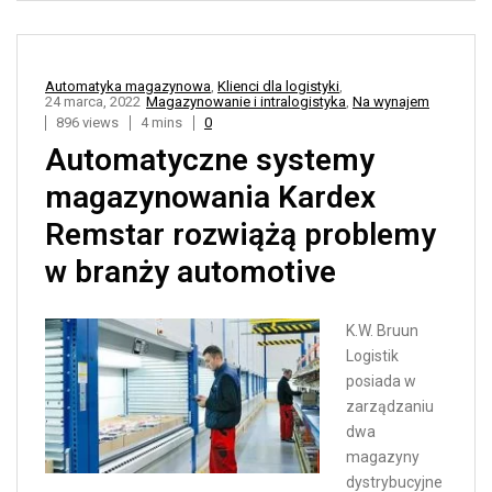
Automatyka magazynowa
,
Klienci dla logistyki
,
24 marca, 2022
Magazynowanie i intralogistyka
,
Na wynajem
896 views
4 mins
0
Automatyczne systemy
magazynowania Kardex
Remstar rozwiążą problemy
w branży automotive
K.W. Bruun
Logistik
posiada w
zarządzaniu
dwa
magazyny
dystrybucyjne