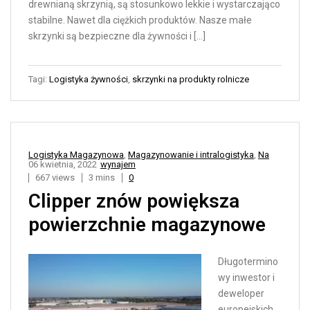
drewnianą skrzynią, są stosunkowo lekkie i wystarczająco
stabilne. Nawet dla ciężkich produktów. Nasze małe
skrzynki są bezpieczne dla żywności i […]
Tagi:
Logistyka żywności
,
skrzynki na produkty rolnicze
Logistyka Magazynowa
,
Magazynowanie i intralogistyka
,
Na
06 kwietnia, 2022
wynajem
667 views
3 mins
0
Clipper znów powiększa
powierzchnie magazynowe
Długotermino
wy inwestor i
deweloper
europejskich