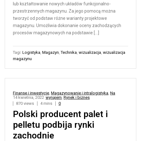
lub kształtowanie nowych układów funkcjonalno-
przestrzennych magazynu. Za jego pomocą można
tworzyć od podstaw różne warianty projektowe
magazynu. Umożliwia dokonanie oceny zachodzących
procesów magazynowych na podstawie […]
Tagi:
Logistyka
,
Magazyn
,
Technika
,
wizualizacja
,
wizualizacja
magazynu
Finanse i inwestycje
,
Magazynowanie i intralogistyka
,
Na
14 kwietnia, 2022
wynajem
,
Rynek i biznes
870 views
4 mins
0
Polski producent palet i
pelletu podbija rynki
zachodnie