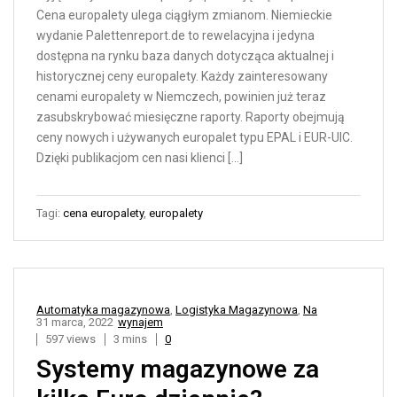
Cena europalety ulega ciągłym zmianom. Niemieckie
wydanie Palettenreport.de to rewelacyjna i jedyna
dostępna na rynku baza danych dotycząca aktualnej i
historycznej ceny europalety. Każdy zainteresowany
cenami europalety w Niemczech, powinien już teraz
zasubskrybować miesięczne raporty. Raporty obejmują
ceny nowych i używanych europalet typu EPAL i EUR-UIC.
Dzięki publikacjom cen nasi klienci […]
Tagi:
cena europalety
,
europalety
Automatyka magazynowa
,
Logistyka Magazynowa
,
Na
31 marca, 2022
wynajem
597 views
3 mins
0
Systemy magazynowe za