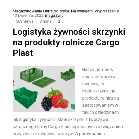
Magazynowanie i intralogistyka
,
Na wynajem
,
Wyposażenie
13 kwietnia, 2022
magazynu
569 views
3 mins
0
Logistyka żywności skrzynki
na produkty rolnicze Cargo
Plast
Nasza pomoc w
zbiorach warzyw i
owoców, to
małe skrzynki na
produkty rolnicze z
zastosowaniem w
takich dziedzinach
jak logistyka żywności! Małe skrzynki z tworzywa
sztucznego firmy Cargo Plast są idealnym rozwiązaniem
przy zbiorze owoców i warzyw. W porównaniu z