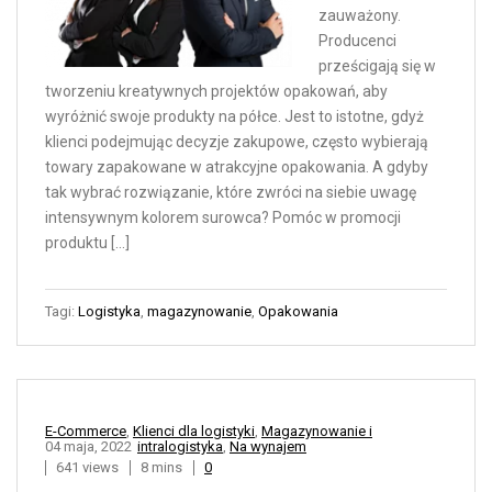
zauważony.
Producenci
prześcigają się w
tworzeniu kreatywnych projektów opakowań, aby
wyróżnić swoje produkty na półce. Jest to istotne, gdyż
klienci podejmując decyzje zakupowe, często wybierają
towary zapakowane w atrakcyjne opakowania. A gdyby
tak wybrać rozwiązanie, które zwróci na siebie uwagę
intensywnym kolorem surowca? Pomóc w promocji
produktu […]
Tagi:
Logistyka
,
magazynowanie
,
Opakowania
E-Commerce
,
Klienci dla logistyki
,
Magazynowanie i
04 maja, 2022
intralogistyka
,
Na wynajem
641 views
8 mins
0