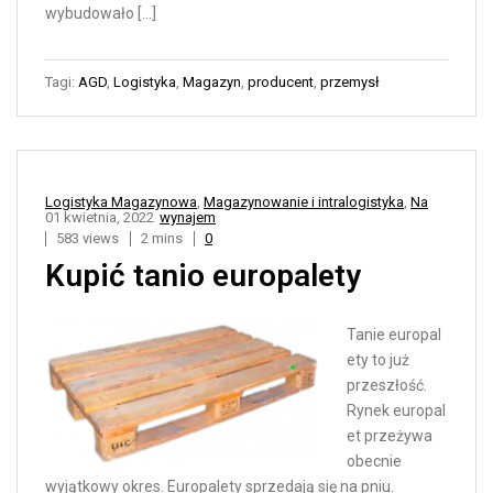
wybudowało […]
Tagi:
AGD
,
Logistyka
,
Magazyn
,
producent
,
przemysł
Logistyka Magazynowa
,
Magazynowanie i intralogistyka
,
Na
01 kwietnia, 2022
wynajem
583 views
2 mins
0
Kupić tanio europalety
Tanie europal
ety to już
przeszłość.
Rynek europal
et przeżywa
obecnie
wyjątkowy okres. Europalety sprzedają się na pniu.