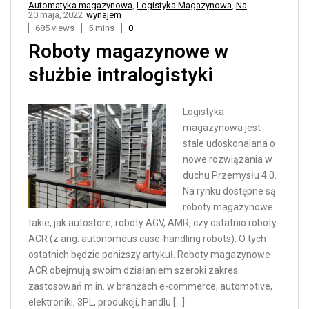
Automatyka magazynowa
,
Logistyka Magazynowa
,
Na
20 maja, 2022
wynajem
685 views
5 mins
0
Roboty magazynowe w
służbie intralogistyki
Logistyka
magazynowa jest
stale udoskonalana o
nowe rozwiązania w
duchu Przemysłu 4.0.
Na rynku dostępne są
roboty magazynowe
takie, jak autostore, roboty AGV, AMR, czy ostatnio roboty
ACR (z ang. autonomous case-handling robots). O tych
ostatnich będzie poniższy artykuł. Roboty magazynowe
ACR obejmują swoim działaniem szeroki zakres
zastosowań m.in. w branżach e-commerce, automotive,
elektroniki, 3PL, produkcji, handlu […]