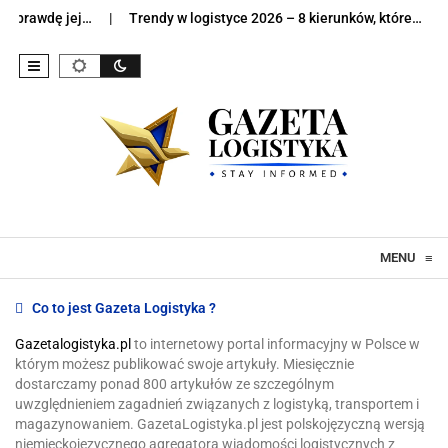
 naprawdę jej…
Trendy w logistyce 2026 – 8 kierunków, które…
Skip to content
MENU
≡
Co to jest Gazeta Logistyka ?
Gazetalogistyka.pl
to internetowy portal informacyjny w Polsce w
którym możesz publikować swoje artykuły. Miesięcznie
dostarczamy ponad 800 artykułów ze szczególnym
uwzględnieniem zagadnień związanych z logistyką, transportem i
magazynowaniem. GazetaLogistyka.pl jest polskojęzyczną wersją
niemieckojęzycznego agregatora wiadomości logistycznych z