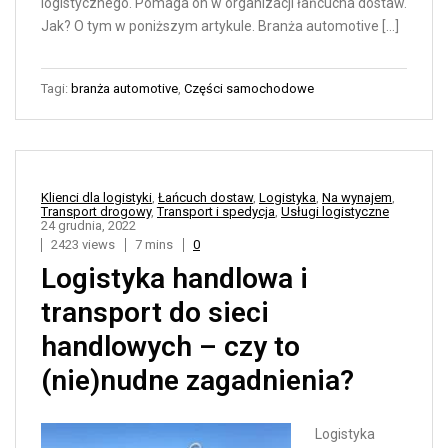
logistycznego. Pomaga on w organizacji łańcucha dostaw.
Jak? O tym w poniższym artykule. Branża automotive […]
Tagi:
branża automotive
,
Części samochodowe
Klienci dla logistyki
,
Łańcuch dostaw
,
Logistyka
,
Na wynajem
,
Transport drogowy
,
Transport i spedycja
,
Usługi logistyczne
24 grudnia, 2022
2423 views
7 mins
0
Logistyka handlowa i
transport do sieci
handlowych – czy to
(nie)nudne zagadnienia?
Logistyka