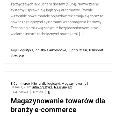
zarządzający łańcuchem dostaw (SCM). Nowoczesne
systemy usprawniają logistykę automotive. Prawie
wszystkie nowe modele pojazdów reklamują się coraz to
nowocześniejszymi systemami wspomagania kierowcy.
Technologiami związanymi z bezpieczeństwem oraz
wieloma innymi technicznymi nowinkami. […]
Tagi:
Logistyka
,
logistyka automotive
,
Supply Chain
,
Transport i
Spedycja
E-Commerce
,
Klienci dla logistyki
,
Magazynowanie i
04 maja, 2022
intralogistyka
,
Na wynajem
641 views
8 mins
0
Magazynowanie towarów dla
branży e-commerce