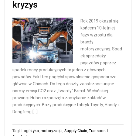
kryzys
Rok 2019 okazał się
końcem 10-letniej
fazy wzrostu dla
branży
motoryzacyjnej. Spad
ek sprzedaży
pojazdów poprzez
spadek mocy produkcyjnych to jeden z głównych
powodów. Fakt ten pogłębił spowolnienie gospodarcze
głównie w Chinach. Do tego doszły zaostrzone unijne
normy emisji CO2 oraz „twardy” Brexit. W chińskiej
prowincji Hubei rozpoczęto zamykanie zakładów
produkcyjnych. Bazy produkcyjne fabryk Toyoty, Hondy i
Dongfeng […]
Tagi:
Logistyka
,
motoryzacja
,
Supply Chain
,
Transport i