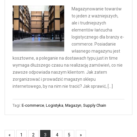
Magazynowanie towarów
to jeden z ważniejszych,
ale i trudniejszych
elementów łańcucha
logistycznego dla branży e-
commerce. Posiadanie
własnego magazynu jest
kosztowne, a poleganie na dostawach typu just in time
wymaga dłuższego czasu na realizację zamówień, co nie
zawsze odpowiada naszym klientom. Jak zatem
zorganizować i prowadzić magazyn sklepu
internetowego, by na nim nie tracić? Jak sprawić, […]
Tagi:
E-commerce
,
Logistyka
,
Magazyn
,
Supply Chain
«
1
2
3
4
5
»