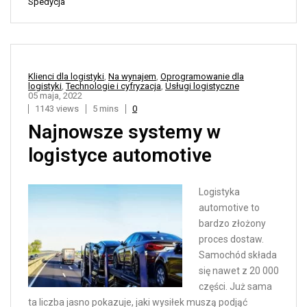
Spedycja
Klienci dla logistyki
,
Na wynajem
,
Oprogramowanie dla
logistyki
,
Technologie i cyfryzacja
,
Usługi logistyczne
05 maja, 2022
1143 views
5 mins
0
Najnowsze systemy w
logistyce automotive
Logistyka
automotive to
bardzo złożony
proces dostaw.
Samochód składa
się nawet z 20 000
części. Już sama
ta liczba jasno pokazuje, jaki wysiłek muszą podjąć