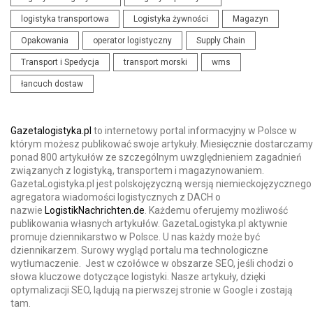
logistyka transportowa
Logistyka żywności
Magazyn
Opakowania
operator logistyczny
Supply Chain
Transport i Spedycja
transport morski
wms
łancuch dostaw
Gazetalogistyka.pl
to internetowy portal informacyjny w Polsce w
którym możesz publikować swoje artykuły. Miesięcznie dostarczamy
ponad 800 artykułów ze szczególnym uwzględnieniem zagadnień
związanych z logistyką, transportem i magazynowaniem.
GazetaLogistyka.pl jest polskojęzyczną wersją niemieckojęzycznego
agregatora wiadomości logistycznych z DACH o
nazwie
LogistikNachrichten.de
. Każdemu oferujemy możliwość
publikowania własnych artykułów. GazetaLogistyka.pl aktywnie
promuje dziennikarstwo w Polsce. U nas każdy może być
dziennikarzem. Surowy wygląd portalu ma technologiczne
wytłumaczenie. Jest w czołówce w obszarze SEO, jeśli chodzi o
słowa kluczowe dotyczące logistyki. Nasze artykuły, dzięki
optymalizacji SEO, lądują na pierwszej stronie w Google i zostają
tam.