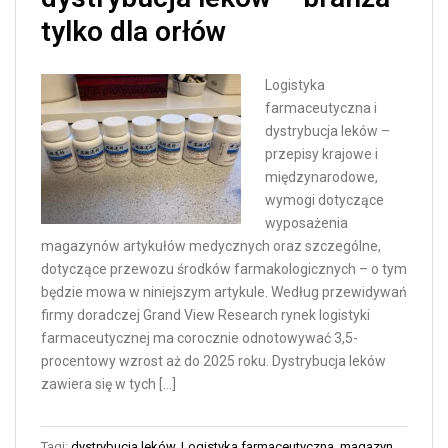
tylko dla orłów
Logistyka
farmaceutyczna i
dystrybucja leków –
przepisy krajowe i
międzynarodowe,
wymogi dotyczące
wyposażenia
magazynów artykułów medycznych oraz szczególne,
dotyczące przewozu środków farmakologicznych – o tym
będzie mowa w niniejszym artykule. Według przewidywań
firmy doradczej Grand View Research rynek logistyki
farmaceutycznej ma corocznie odnotowywać 3,5-
procentowy wzrost aż do 2025 roku. Dystrybucja leków
zawiera się w tych […]
Tagi:
dystrybucja leków
,
Logistyka farmaceutyczna
,
magazyn