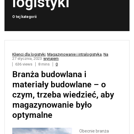
logistyki
O tej kategorii
Klienci dla logistyki
,
Magazynowanie i intralogistyka
,
Na
27 stycznia, 2023
wynajem
636 views
8 mins
0
Branża budowlana i
materiały budowlane – o
czym, trzeba wiedzieć, aby
magazynowanie było
optymalne
Obecnie branża