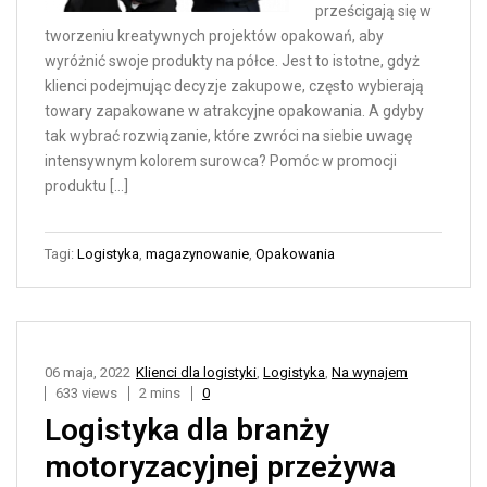
prześcigają się w
tworzeniu kreatywnych projektów opakowań, aby
wyróżnić swoje produkty na półce. Jest to istotne, gdyż
klienci podejmując decyzje zakupowe, często wybierają
towary zapakowane w atrakcyjne opakowania. A gdyby
tak wybrać rozwiązanie, które zwróci na siebie uwagę
intensywnym kolorem surowca? Pomóc w promocji
produktu […]
Tagi:
Logistyka
,
magazynowanie
,
Opakowania
06 maja, 2022
Klienci dla logistyki
,
Logistyka
,
Na wynajem
633 views
2 mins
0
Logistyka dla branży
motoryzacyjnej przeżywa