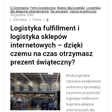
E-Commerce
,
Firmy logistyczne
,
Klienci dla logistyki
,
Logistyka
dla sklepów internetowych
,
Na wynajem
,
Usługi logistyczne
20 grudnia, 2022
728 views
7 mins
0
Logistyka fulfillment i
logistyka sklepów
internetowych – dzięki
czemu na czas otrzymasz
prezent świąteczny?
Kiedy logistyka
odczuwa zwiększenie
wolumenu sprzedaży,
na pomoc przychodzi
logistyka fulfillment i
logistyka sklepów
internetowych dla