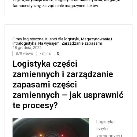
farmaceutyczny
,
zarządzanie magazynem leków
Firmy logistyczne
,
Klienci dla logistyki
,
Magazynowanie i
intralogistyka
,
Na wynajem
,
Zarządzanie zapasami
18 grudnia, 2022
879 views
7 mins
0
Logistyka części
zamiennych i zarządzanie
zapasami części
zamiennych – jak usprawnić
te procesy?
Logistyka
części
zamiennych i