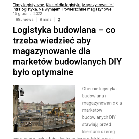
Firmy logistyczne
,
Klienci dla logistyki
,
Magazynowanie i
intralogistyka
,
Na wynajem
,
Powierzchnie magazynowe
15 grudnia, 2022
885 views
8 mins
0
Logistyka budowlana – co
trzeba wiedzieć aby
magazynowanie dla
marketów budowlanych DIY
było optymalne
Obecnie logistyka
budowlana i
magazynowanie dla
marketów
budowlanych DIY
stawiają przed
klientami szereg
wymagań w celu stałej dostępności produktów oraz