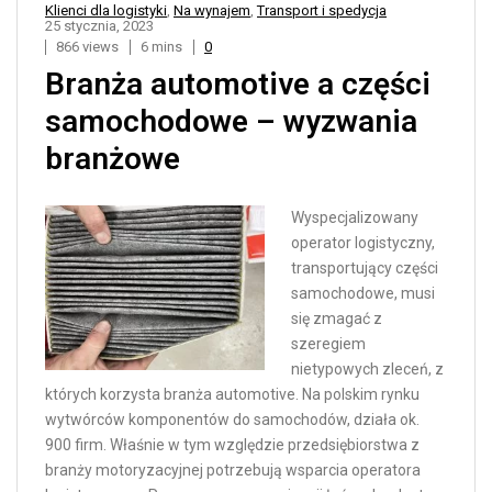
Klienci dla logistyki
,
Na wynajem
,
Transport i spedycja
25 stycznia, 2023
866 views
6 mins
0
Branża automotive a części
samochodowe – wyzwania
branżowe
Wyspecjalizowany
operator logistyczny,
transportujący części
samochodowe, musi
się zmagać z
szeregiem
nietypowych zleceń, z
których korzysta branża automotive. Na polskim rynku
wytwórców komponentów do samochodów, działa ok.
900 firm. Właśnie w tym względzie przedsiębiorstwa z
branży motoryzacyjnej potrzebują wsparcia operatora