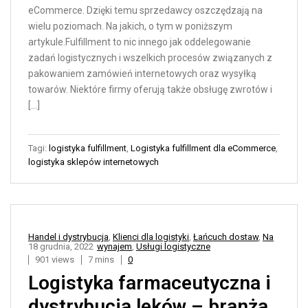
eCommerce. Dzięki temu sprzedawcy oszczędzają na
wielu poziomach. Na jakich, o tym w poniższym
artykule.Fulfillment to nic innego jak oddelegowanie
zadań logistycznych i wszelkich procesów związanych z
pakowaniem zamówień internetowych oraz wysyłką
towarów. Niektóre firmy oferują także obsługę zwrotów i
[…]
Tagi:
logistyka fulfillment
,
Logistyka fulfillment dla eCommerce
,
logistyka sklepów internetowych
Handel i dystrybucja
,
Klienci dla logistyki
,
Łańcuch dostaw
,
Na
18 grudnia, 2022
wynajem
,
Usługi logistyczne
901 views
7 mins
0
Logistyka farmaceutyczna i
dystrybucja leków – branża