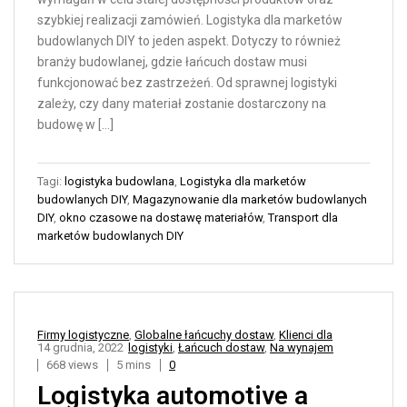
szybkiej realizacji zamówień. Logistyka dla marketów
budowlanych DIY to jeden aspekt. Dotyczy to również
branży budowlanej, gdzie łańcuch dostaw musi
funkcjonować bez zastrzeżeń. Od sprawnej logistyki
zależy, czy dany materiał zostanie dostarczony na
budowę w […]
Tagi:
logistyka budowlana
,
Logistyka dla marketów
budowlanych DIY
,
Magazynowanie dla marketów budowlanych
DIY
,
okno czasowe na dostawę materiałów
,
Transport dla
marketów budowlanych DIY
Firmy logistyczne
,
Globalne łańcuchy dostaw
,
Klienci dla
14 grudnia, 2022
logistyki
,
Łańcuch dostaw
,
Na wynajem
668 views
5 mins
0
Logistyka automotive a