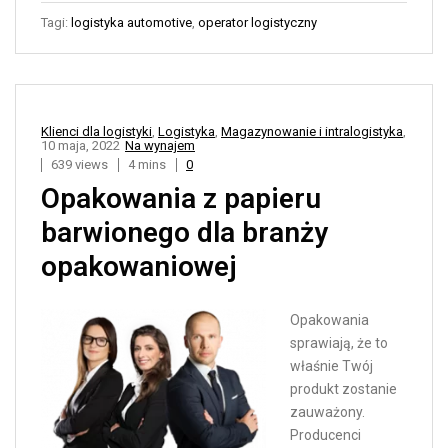
Tagi:
logistyka automotive
,
operator logistyczny
Klienci dla logistyki
,
Logistyka
,
Magazynowanie i intralogistyka
,
10 maja, 2022
Na wynajem
639 views
4 mins
0
Opakowania z papieru
barwionego dla branży
opakowaniowej
Opakowania
sprawiają, że to
właśnie Twój
produkt zostanie
zauważony.
Producenci