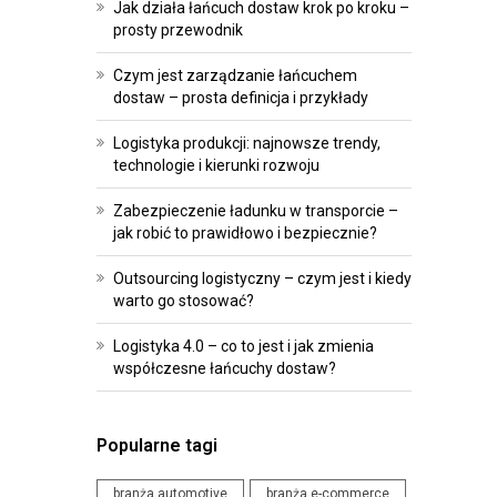
R
O
Jak działa łańcuch dostaw krok po kroku –
prosty przewodnik
O
I
G
P
Czym jest zarządzanie łańcuchem
R
R
dostaw – prosta definicja i przykłady
A
Z
Logistyka produkcji: najnowsze trendy,
M
E
technologie i kierunki rozwoju
O
P
W
I
Zabezpieczenie ładunku w transporcie –
jak robić to prawidłowo i bezpiecznie?
A
S
N
Y
Outsourcing logistyczny – czym jest i kiedy
I
warto go stosować?
W
E
Y
Logistyka 4.0 – co to jest i jak zmienia
D
współczesne łańcuchy dostaw?
D
L
A
A
R
L
Popularne tagi
Z
O
E
G
branża automotive
branża e-commerce