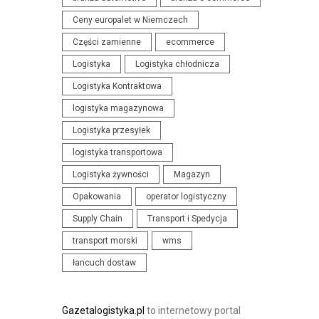
N
I
Ceny europalet w Niemczech
I
S
Części zamienne
ecommerce
A
T
Logistyka
Logistyka chłodnicza
I
Y
K
Logistyka Kontraktowa
K
O
I
logistyka magazynowa
N
Logistyka przesyłek
F
logistyka transportowa
E
Logistyka żywności
Magazyn
R
Opakowania
operator logistyczny
E
N
Supply Chain
Transport i Spedycja
C
transport morski
wms
J
łancuch dostaw
E
Gazetalogistyka.pl
to internetowy portal