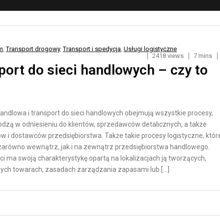
O
Y
R
K
T
A
D
D
m
,
Transport drogowy
,
Transport i spedycja
,
Usługi logistyczne
2418 views
7 mins
R
L
port do sieci handlowych – czy to
O
A
G
S
O
K
W
L
handlowa i transport do sieci handlowych obejmują wszystkie procesy,
Y
E
odzą w odniesieniu do klientów, sprzedawców detalicznych, a także
P
w i dostawców przedsiębiorstwa. Także takie procesy logistyczne, któr
T
arówno wewnątrz, jak i na zewnątrz przedsiębiorstwa handlowego.
Ó
R
ci ma swoją charakterystykę opartą na lokalizacjach ją tworzących,
W
ych towarach, zasadach zarządzania zapasami lub […]
A
I
N
N
S
T
P
E