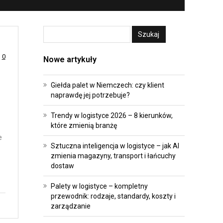
A
E
T
I
R
I
A
N
0
N
W
Nowe artykuły
S
E
F
S
Giełda palet w Niemczech: czy klient
naprawdę jej potrzebuje?
O
T
R
Y
Trendy w logistyce 2026 – 8 kierunków,
M
C
które zmienią branżę
A
J
e
Sztuczna inteligencja w logistyce – jak AI
C
E
zmienia magazyny, transport i łańcuchy
J
dostaw
P
A
R
Palety w logistyce – kompletny
przewodnik: rodzaje, standardy, koszty i
O
A
zarządzanie
P
W