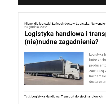
N
T
E
Y
Ł
K
A
A
Klienci dla logistyki
,
Łańcuch dostaw
,
Logistyka
,
Na wynaje
24 grudnia, 2022
Ń
M
Logistyka handlowa i trans
C
A
(nie)nudne zagadnienia?
U
G
C
A
H
Z
Logistyka 
Y
Y
które zach
D
N
producentó
zachodzą z
O
O
Każda z sie
S
W
dostarczan
T
A
A
A
W
Tagi:
Logistyka Handlowa
,
Transport do sieci handlowych
U