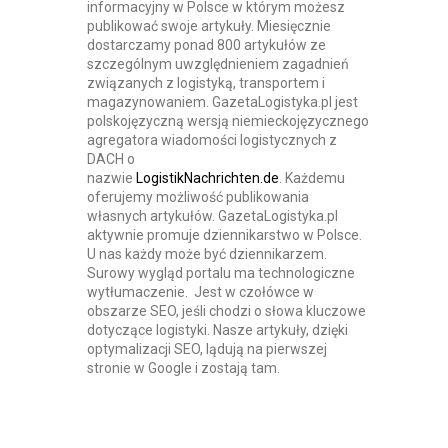
informacyjny w Polsce w którym możesz
publikować swoje artykuły. Miesięcznie
dostarczamy ponad 800 artykułów ze
szczególnym uwzględnieniem zagadnień
związanych z logistyką, transportem i
magazynowaniem. GazetaLogistyka.pl jest
polskojęzyczną wersją niemieckojęzycznego
agregatora wiadomości logistycznych z
DACH o
nazwie
LogistikNachrichten.de
. Każdemu
oferujemy możliwość publikowania
własnych artykułów. GazetaLogistyka.pl
aktywnie promuje dziennikarstwo w Polsce.
U nas każdy może być dziennikarzem.
Surowy wygląd portalu ma technologiczne
wytłumaczenie. Jest w czołówce w
obszarze SEO, jeśli chodzi o słowa kluczowe
dotyczące logistyki. Nasze artykuły, dzięki
optymalizacji SEO, lądują na pierwszej
stronie w Google i zostają tam.