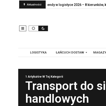
nt naprawdę jej…
Trendy w logistyce 2026 – 8 kierunków, które…
Aktualności
LOGISTYKA
ŁAŃCUCH DOSTAW
MAGAZY
G
A
1 Artykułów W Tej Kategorii
L
U
Transport do si
O
T
B
O
handlowych
A
M
L
A