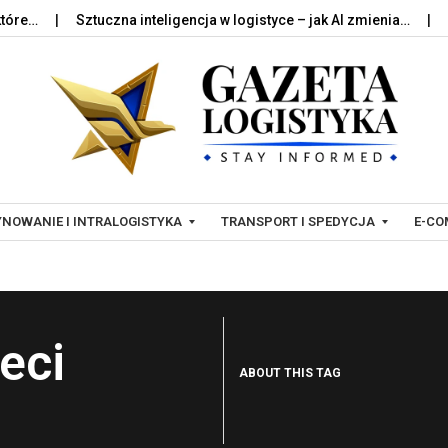
Sztuczna inteligencja w logistyce – jak AI zmienia…
Palety 
Skip to content
NOWANIE I INTRALOGISTYKA
TRANSPORT I SPEDYCJA
E-CO
T
L
R
O
eci
A
G
ABOUT THIS TAG
N
I
S
S
P
T