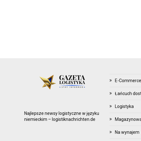
Z
Ą
D
Z
A
N
I
E
Z
A
E-Commerc
P
A
Łańcuch dos
S
Logistyka
A
Najlepsze newsy logistyczne w języku
M
Magazynowani
niemieckim – logistiknachrichten.de
I
Na wynajem