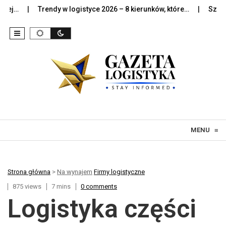
Trendy w logistyce 2026 – 8 kierunków, które…
Sztuczna in
Skip to content
MENU
≡
Strona główna
>
Na wynajem
Firmy logistyczne
875 views
7 mins
0 comments
Logistyka części