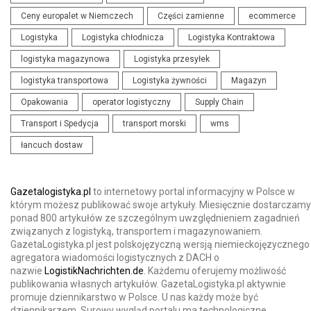
Ceny europalet w Niemczech
Części zamienne
ecommerce
Logistyka
Logistyka chłodnicza
Logistyka Kontraktowa
logistyka magazynowa
Logistyka przesyłek
logistyka transportowa
Logistyka żywności
Magazyn
Opakowania
operator logistyczny
Supply Chain
Transport i Spedycja
transport morski
wms
łancuch dostaw
Gazetalogistyka.pl
to internetowy portal informacyjny w Polsce w
którym możesz publikować swoje artykuły. Miesięcznie dostarczamy
ponad 800 artykułów ze szczególnym uwzględnieniem zagadnień
związanych z logistyką, transportem i magazynowaniem.
GazetaLogistyka.pl jest polskojęzyczną wersją niemieckojęzycznego
agregatora wiadomości logistycznych z DACH o
nazwie
LogistikNachrichten.de
. Każdemu oferujemy możliwość
publikowania własnych artykułów. GazetaLogistyka.pl aktywnie
promuje dziennikarstwo w Polsce. U nas każdy może być
dziennikarzem. Surowy wygląd portalu ma technologiczne