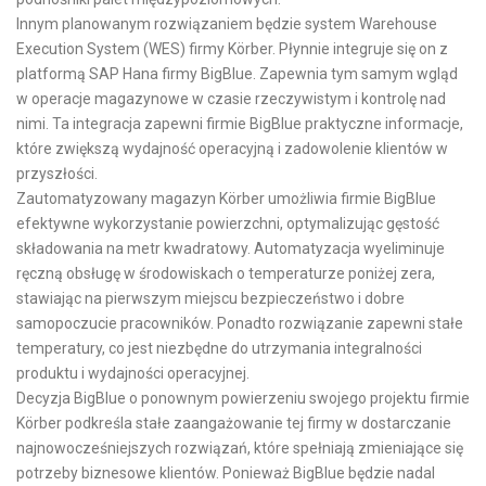
Innym planowanym rozwiązaniem będzie system Warehouse
Execution System (WES) firmy Körber. Płynnie integruje się on z
platformą SAP Hana firmy BigBlue. Zapewnia tym samym wgląd
w operacje magazynowe w czasie rzeczywistym i kontrolę nad
nimi. Ta integracja zapewni firmie BigBlue praktyczne informacje,
które zwiększą wydajność operacyjną i zadowolenie klientów w
przyszłości.
Zautomatyzowany magazyn Körber umożliwia firmie BigBlue
efektywne wykorzystanie powierzchni, optymalizując gęstość
składowania na metr kwadratowy. Automatyzacja wyeliminuje
ręczną obsługę w środowiskach o temperaturze poniżej zera,
stawiając na pierwszym miejscu bezpieczeństwo i dobre
samopoczucie pracowników. Ponadto rozwiązanie zapewni stałe
temperatury, co jest niezbędne do utrzymania integralności
produktu i wydajności operacyjnej.
Decyzja BigBlue o ponownym powierzeniu swojego projektu firmie
Körber podkreśla stałe zaangażowanie tej firmy w dostarczanie
najnowocześniejszych rozwiązań, które spełniają zmieniające się
potrzeby biznesowe klientów. Ponieważ BigBlue będzie nadal