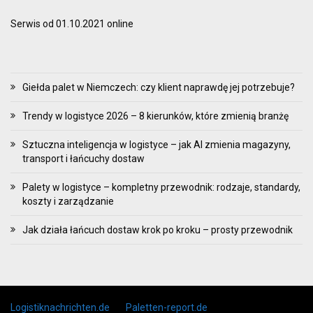
Serwis od 01.10.2021 online
Giełda palet w Niemczech: czy klient naprawdę jej potrzebuje?
Trendy w logistyce 2026 – 8 kierunków, które zmienią branżę
Sztuczna inteligencja w logistyce – jak AI zmienia magazyny,
transport i łańcuchy dostaw
Palety w logistyce – kompletny przewodnik: rodzaje, standardy,
koszty i zarządzanie
Jak działa łańcuch dostaw krok po kroku – prosty przewodnik
Skip to content
Logistiknachrichten.de
Paletten-report.de