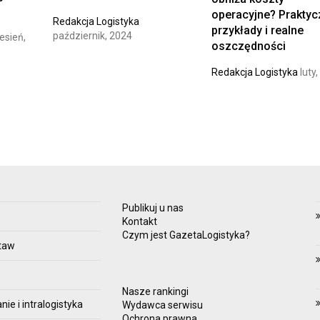
operacyjne? Prakty
Redakcja Logistyka
przykłady i realne
październik, 2024
esień,
oszczędności
Redakcja Logistyka
luty
Publikuj u nas
e
Kontakt
Czym jest GazetaLogistyka?
taw
Nasze rankingi
e i intralogistyka
Wydawca serwisu
Ochrona prawna