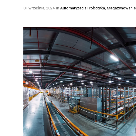
N
T
01 września, 2024
In
Automatyzacja i robotyka
,
Magazynowanie i
E
Y
Ł
K
A
A
Ń
M
C
A
U
G
C
A
H
Z
Y
Y
D
N
O
O
S
W
T
A
A
A
W
U