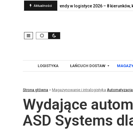
 naprawdę jej…
Trendy w logistyce 2026 – 8 kierunków, które…
Aktualności
LOGISTYKA
ŁAŃCUCH DOSTAW
MAGAZY
Strona główna
>
Magazynowanie i intralogistyka
Automatyzacja 
G
A
Wydające autom
L
U
O
T
B
O
ASD Systems dla
A
M
L
A