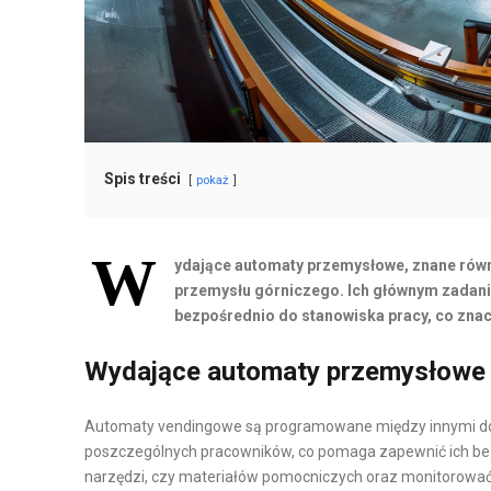
H
T
A
O
N
M
D
A
E
T
L
Y
I
Z
Spis treści
pokaż
D
A
Y
C
W
S
J
ydające automaty przemysłowe, znane rów
T
A
przemysłu górniczego. Ich głównym zadanie
bezpośrednio do stanowiska pracy, co znac
R
I
Y
R
Wydające automaty przemysłowe
B
O
U
B
Automaty vendingowe są programowane między innymi do
C
O
poszczególnych pracowników, co pomaga zapewnić ich b
J
T
narzędzi, czy materiałów pomocniczych oraz monitorować 
A
Y