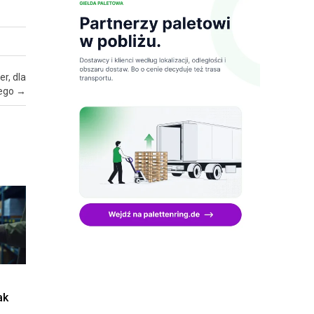
r, dla
zego
→
ak