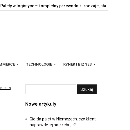
 logistyce – kompletny przewodnik: rodzaje, standardy,…
Jak dz
MMERCE
TECHNOLOGIE
RYNEK I BIZNES
mments
C
F
Y
I
Nowe artykuły
F
N
R
A
O
N
Giełda palet w Niemczech: czy klient
naprawdę jej potrzebuje?
W
S