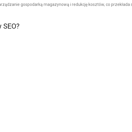
M
ądzanie gospodarką magazynową i redukcję kosztów, co przekłada s
M
E
w SEO?
R
C
E