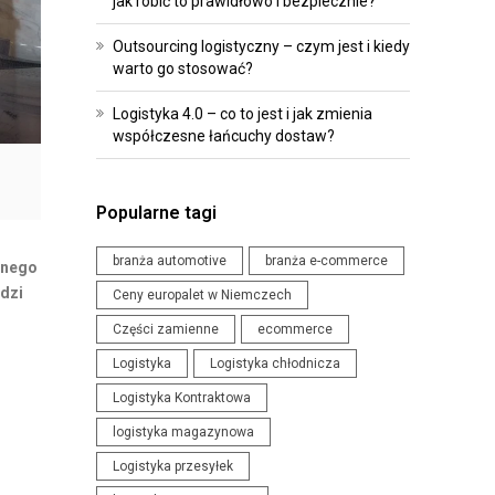
jak robić to prawidłowo i bezpiecznie?
R
O
O
I
Outsourcing logistyczny – czym jest i kiedy
G
P
warto go stosować?
R
R
Logistyka 4.0 – co to jest i jak zmienia
A
Z
współczesne łańcuchy dostaw?
M
E
O
P
W
I
Popularne tagi
A
S
N
Y
branża automotive
branża e-commerce
snego
I
ędzi
Ceny europalet w Niemczech
W
E
Części zamienne
ecommerce
Y
D
Logistyka
Logistyka chłodnicza
D
L
Logistyka Kontraktowa
A
A
R
logistyka magazynowa
L
Z
O
Logistyka przesyłek
E
G