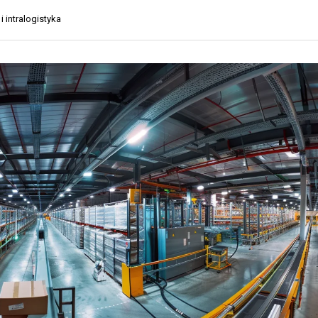
O
Y
 intralogistyka
R
K
T
A
D
D
R
L
O
A
G
S
O
K
W
L
Y
E
P
T
Ó
R
W
A
I
N
N
S
T
P
E