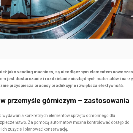
O
R
R
N
T
E
M
T
O
O
R
W
S
Y
K
C
I
H
I
nież jako vending machines, są nieodłącznym elementem nowocze
I
O
m jest dostarczanie i rozdzielanie niezbędnych materiałów i narz
znie przyspiesza procesy produkcyjne i zwiększa efektywność.
N
B
T
S
w przemyśle górniczym – zastosowania
E
Ł
R
U
 wydawania konkretnych elementów sprzętu ochronnego dla
M
G
ezpieczeństwo. Za pomocą automatów można kontrolować dostęp do
O
A
ich zużycie i planować konserwację.
D
K