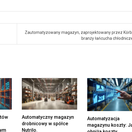
Zautomatyzowany magazyn, zaprojektowany przez Körbe
branży łańcucha chłodnic
któw
Automatyczny magazyn
Automatyzacja
drobnicowy w spółce
magazynu koszty: J
nym
Nutrilo.
obniża koszty