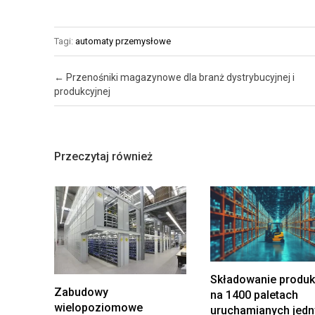
Ż
S
E
T
Tagi:
automaty przemysłowe
N
A
I
W
Post navigation
←
Przenośniki magazynowe dla branż dystrybucyjnej i
E
produkcyjnej
M
A
G
Przeczytaj również
A
Z
Y
N
U
Z
Składowanie produ
A
Zabudowy
na 1400 paletach
R
wielopoziomowe
uruchamianych jed