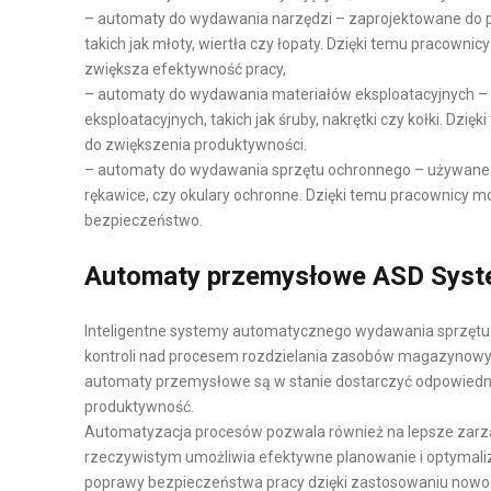
Y
Y
– automaty do wydawania narzędzi – zaprojektowane do 
K
N
takich jak młoty, wiertła czy łopaty. Dzięki temu pracowni
zwiększa efektywność pracy,
A
O
– automaty do wydawania materiałów eksploatacyjnych –
P
W
eksploatacyjnych, takich jak śruby, nakrętki czy kołki. Dzi
R
A
do zwiększenia produktywności.
O
– automaty do wydawania sprzętu ochronnego – używane d
P
D
rękawice, czy okulary ochronne. Dzięki temu pracownicy m
O
U
bezpieczeństwo.
W
K
I
C
Automaty przemysłowe ASD Syste
E
J
R
I
Inteligentne systemy automatycznego wydawania sprzętu p
Z
kontroli nad procesem rozdzielania zasobów magazynowy
Z
C
automaty przemysłowe są w stanie dostarczyć odpowiedni 
A
H
produktywność.
Automatyzacja procesów pozwala również na lepsze zarzą
R
N
rzeczywistym umożliwia efektywne planowanie i optymali
Z
I
poprawy bezpieczeństwa pracy dzięki zastosowaniu nowoc
Ą
E