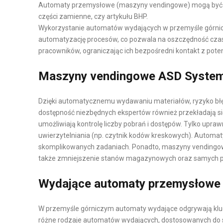
Automaty przemysłowe
(maszyny vendingowe) mogą być u
K
części zamienne, czy artykułu BHP.
P
A
Wykorzystanie automatów wydających w przemyśle górnicz
R
automatyzację procesów, co pozwala na oszczędność cza
O
L
pracowników, ograniczając ich bezpośredni kontakt z pote
D
O
Maszyny vendingowe ASD Systems
U
G
K
I
C
S
Dzięki automatycznemu wydawaniu materiałów, ryzyko błęd
J
T
dostępność niezbędnych ekspertów również przekładają 
umożliwiają kontrolę liczby pobrań i dostępów. Tylko up
A
Y
uwierzytelniania (np. czytnik kodów kreskowych). Automat
I
K
skomplikowanych zadaniach. Ponadto, maszyny vendingo
L
A
także zmniejszenie stanów magazynowych oraz samych 
O
M
G
A
Wydające automaty przemysłowe 
I
G
S
A
W przemyśle górniczym automaty wydające odgrywają klu
T
Z
różne rodzaje automatów wydających, dostosowanych do sp