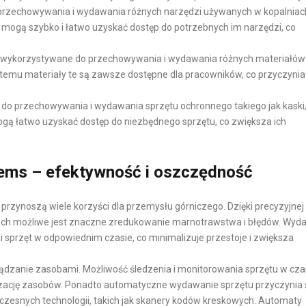
E
przechowywania i wydawania różnych narzędzi używanych w kopalniac
cy mogą szybko i łatwo uzyskać dostęp do potrzebnych im narzędzi, co
O
 wykorzystywane do przechowywania i wydawania różnych materiałów
P
ęki temu materiały te są zawsze dostępne dla pracowników, co przyczynia
A
K
o przechowywania i wydawania sprzętu ochronnego takiego jak kaski
O
ogą łatwo uzyskać dostęp do niezbędnego sprzętu, co zwiększa ich
W
A
N
ms – efektywność i oszczędność
I
A
rzynoszą wiele korzyści dla przemysłu górniczego. Dzięki precyzyjnej
W
ch możliwe jest znaczne zredukowanie marnotrawstwa i błędów. Wyda
sprzęt w odpowiednim czasie, co minimalizuje przestoje i zwiększa
E
-
dzanie zasobami. Możliwość śledzenia i monitorowania sprzętu w cza
C
zację zasobów. Ponadto automatyczne wydawanie sprzętu przyczynia s
O
zesnych technologii, takich jak skanery kodów kreskowych. Automaty