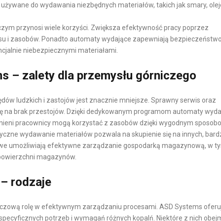
żywane do wydawania niezbędnych materiałów, takich jak smary, olej
A
L
L
I
ym przynosi wiele korzyści. Zwiększa efektywność pracy poprzez
N
E
su i zasobów. Ponadto automaty wydające zapewniają bezpieczeństw
Y
N
ncjalnie niebezpiecznymi materiałami.
T
 – zalety dla przemysłu górniczego
Ó
W
ów ludzkich i zastojów jest znacznie mniejsze. Sprawny serwis oraz
W
się na brak przestojów. Dzięki dedykowanym programom automaty wyda
E
rawnieni pracownicy mogą korzystać z zasobów dzięki wygodnym sposo
-
yczne wydawanie materiałów pozwala na skupienie się na innych, bardz
C
we umożliwiają efektywne zarządzanie gospodarką magazynową, w t
O
powierzchni magazynów.
M
M
– rodzaje
E
R
czową rolę w efektywnym zarządzaniu procesami. ASD Systems oferu
C
ecyficznych potrzeb i wymagań różnych kopalń. Niektóre z nich obej