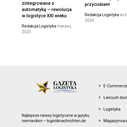
Z
zintegrowane z
przyciskiem
Ą
automatyką – rewolucja
Redakcja Logistyka
wrz
w logistyce XXI wieku
D
2024
Z
Redakcja Logistyka
marzec,
A
2025
N
I
E
Z
A
P
A
E-Commerc
S
A
Łańcuch dos
M
Logistyka
I
Najlepsze newsy logistyczne w języku
Magazynowani
niemieckim – logistiknachrichten.de