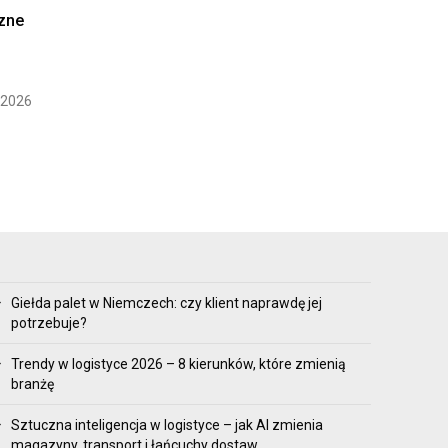
czne
, 2026
Giełda palet w Niemczech: czy klient naprawdę jej
potrzebuje?
Trendy w logistyce 2026 – 8 kierunków, które zmienią
branżę
Sztuczna inteligencja w logistyce – jak AI zmienia
magazyny, transport i łańcuchy dostaw