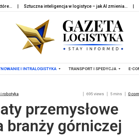
Sztuczna inteligencja w logistyce – jak AI zmienia…
Palety w
Skip to content
NOWANIE I INTRALOGISTYKA
TRANSPORT I SPEDYCJA
E-CO
i robotyka
695 views
5 mins
0 co
T
L
aty przemysłowe
R
O
A
G
N
I
 branży górniczej
S
S
P
T