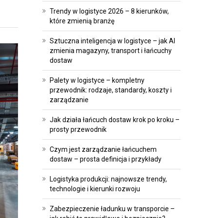
A
E
Trendy w logistyce 2026 – 8 kierunków,
T
I
które zmienią branżę
R
I
Sztuczna inteligencja w logistyce – jak AI
A
N
zmienia magazyny, transport i łańcuchy
N
W
dostaw
S
E
Palety w logistyce – kompletny
F
S
przewodnik: rodzaje, standardy, koszty i
O
T
zarządzanie
R
Y
Jak działa łańcuch dostaw krok po kroku –
M
C
prosty przewodnik
A
J
C
E
Czym jest zarządzanie łańcuchem
J
dostaw – prosta definicja i przykłady
P
A
Logistyka produkcji: najnowsze trendy,
R
technologie i kierunki rozwoju
O
A
P
W
Zabezpieczenie ładunku w transporcie –