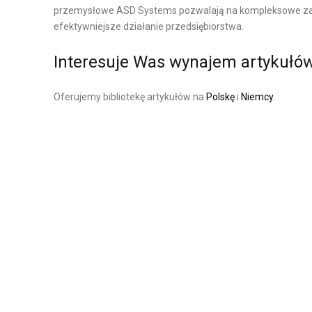
przemysłowe ASD Systems pozwalają na kompleksowe zarz
D
M
efektywniejsze działanie przedsiębiorstwa.
Z
A
A
G
Interesuje Was wynajem artykułó
N
A
I
Z
Oferujemy bibliotekę artykułów na
Polskę
i
Niemcy
.
E
Y
Ł
N
A
O
Ń
W
C
E
U
W
C
Y
H
P
E
O
M
S
D
A
O