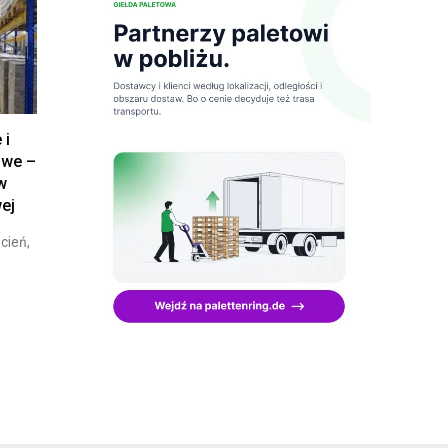
 i
owe –
 w
wej
cień,