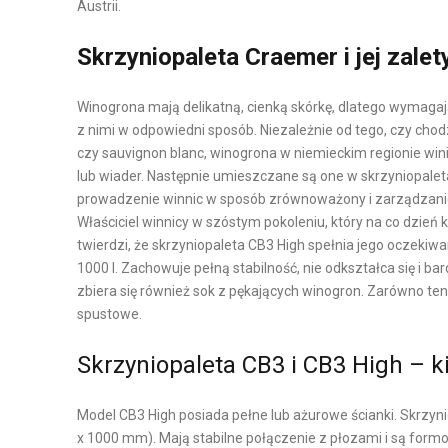
Austrii.
K
P
A
Skrzyniopaleta Craemer i jej zalet
R
O
L
Winogrona mają delikatną, cienką skórkę, dlatego wymagaj
D
O
z nimi w odpowiedni sposób. Niezależnie od tego, czy chodzi 
U
G
czy sauvignon blanc, winogrona w niemieckim regionie wi
K
I
lub wiader. Następnie umieszczane są one w skrzyniopalet
prowadzenie winnic w sposób zrównoważony i zarządzanie
C
S
Właściciel winnicy w szóstym pokoleniu, który na co dzień k
J
T
twierdzi, że skrzyniopaleta CB3 High spełnia jego oczek
A
Y
1000 l. Zachowuje pełną stabilność, nie odkształca się i 
I
K
zbiera się również sok z pękających winogron. Zarówno te
L
A
spustowe.
O
M
G
A
Skrzyniopaleta CB3 i CB3 High – k
I
G
S
A
Model CB3 High posiada pełne lub ażurowe ścianki. Skrzy
T
Z
x 1000 mm). Mają stabilne połączenie z płozami i są form