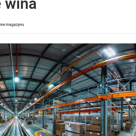
 wina
O
Y
R
K
T
A
nie magazynu
D
D
R
L
O
A
G
S
O
K
W
L
Y
E
P
T
Ó
R
W
A
I
N
N
S
T
P
E