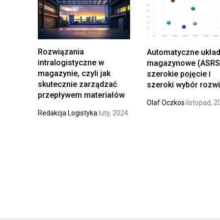
Ż
S
E
T
N
A
I
W
Rozwiązania
Automatyczne układ
E
intralogistyczne w
magazynowe (ASRS
M
magazynie, czyli jak
szerokie pojęcie i
skutecznie zarządzać
A
szeroki wybór rozw
przepływem materiałów
G
Olaf Oczkos
listopad, 2
A
Redakcja Logistyka
luty, 2024
Z
Y
N
U
Z
A
R