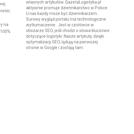
własnych artykułów. GazetaLogistyka.pl
wej
aktywnie promuje dziennikarstwo w Polsce.
meter,
U nas każdy może być dziennikarzem.
Surowy wygląd portalu ma technologiczne
wy na
wytłumaczenie. Jest w czołówce w
obszarze SEO, jeśli chodzi o słowa kluczowe
w 100%
dotyczące logistyki. Nasze artykuły, dzięki
optymalizacji SEO, lądują na pierwszej
stronie w Google i zostają tam.