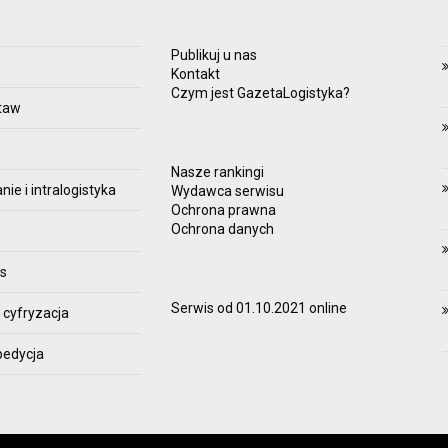
Publikuj u nas
e
Kontakt
Czym jest GazetaLogistyka?
taw
Nasze rankingi
e i intralogistyka
Wydawca serwisu
Ochrona prawna
Ochrona danych
es
Serwis od 01.10.2021 online
 cyfryzacja
pedycja