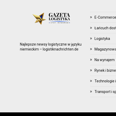
Z
Ą
D
E-Commerc
Z
Łańcuch dos
A
N
Logistyka
I
Najlepsze newsy logistyczne w języku
E
Magazynowani
niemieckim – logistiknachrichten.de
Z
Na wynajem
A
P
Rynek i bizn
A
Technologie i
S
A
Transport i s
M
I