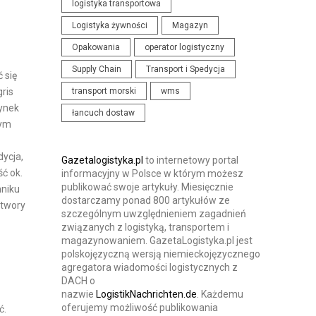
logistyka transportowa
N
I
Logistyka żywności
Magazyn
I
S
Opakowania
operator logistyczny
A
T
I
Supply Chain
Transport i Spedycja
Y
 się
K
K
gris
transport morski
wms
O
I
zynek
łancuch dostaw
N
tym
F
dycja,
E
Gazetalogistyka.pl
to internetowy portal
ć ok.
informacyjny w Polsce w którym możesz
R
publikować swoje artykuły. Miesięcznie
mniku
E
dostarczamy ponad 800 artykułów ze
otwory
szczególnym uwzględnieniem zagadnień
N
związanych z logistyką, transportem i
C
magazynowaniem. GazetaLogistyka.pl jest
J
polskojęzyczną wersją niemieckojęzycznego
agregatora wiadomości logistycznych z
E
DACH o
nazwie
LogistikNachrichten.de
. Każdemu
oferujemy możliwość publikowania
ć.