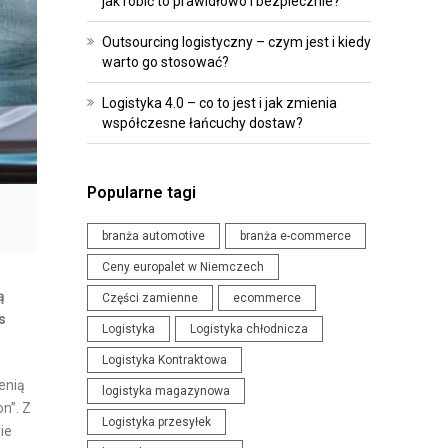
jak robić to prawidłowo i bezpiecznie?
R
O
O
I
Outsourcing logistyczny – czym jest i kiedy
G
P
warto go stosować?
R
R
Logistyka 4.0 – co to jest i jak zmienia
A
Z
współczesne łańcuchy dostaw?
M
E
O
P
W
I
Popularne tagi
A
S
N
Y
branża automotive
branża e-commerce
I
Ceny europalet w Niemczech
W
E
ą
Części zamienne
ecommerce
Y
D
s
Logistyka
Logistyka chłodnicza
D
L
Logistyka Kontraktowa
A
A
enią
R
logistyka magazynowa
L
n”. Z
Z
O
Logistyka przesyłek
ie
E
G