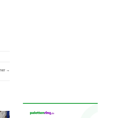
emer
→