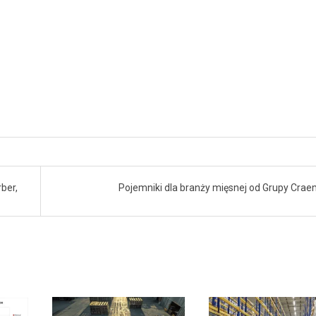
M
M
E
R
C
E
ber,
Pojemniki dla branży mięsnej od Grupy Cra