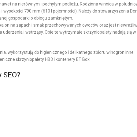
 nawet na nierównym i pochyłym podłożu. Rodzinna winnica w południo
E
ch i wysokości 790 mm (610 l pojemności). Należy do stowarzyszenia De
esnej gospodarki o obiegu zamkniętym.
O
ywa on na zapach i smak przechowywanych owoców oraz jest niewrażli
P
na uderzenia i wstrząsy. Obie te wytrzymałe skrzyniopalety nadają się 
A
K
O
nia, wykorzystują do higienicznego i delikatnego zbioru winogron inne
W
ieniczne skrzyniopalety HB3 i kontenery ET Box.
A
w SEO?
N
I
A
W
E
-
C
O