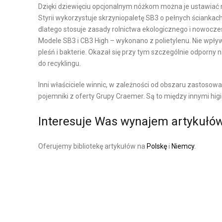
Y
Y
Dzięki dziewięciu opcjonalnym nóżkom można je ustawiać
Styrii wykorzystuje skrzyniopaletę SB3 o pełnych ścianka
K
N
dlatego stosuje zasady rolnictwa ekologicznego i nowocz
A
O
Modele SB3 i CB3 High – wykonano z polietylenu. Nie wpł
P
W
pleśń i bakterie. Okazał się przy tym szczególnie odporny 
R
A
do recyklingu.
O
P
D
Inni właściciele winnic, w zależności od obszaru zastosowa
O
U
pojemniki z oferty Grupy Craemer. Są to między innymi hig
W
K
Interesuje Was wynajem artykułó
I
C
E
J
R
Oferujemy bibliotekę artykułów na
Polskę
i
Niemcy
.
I
Z
Z
C
A
H
R
N
Z
I
Ą
E