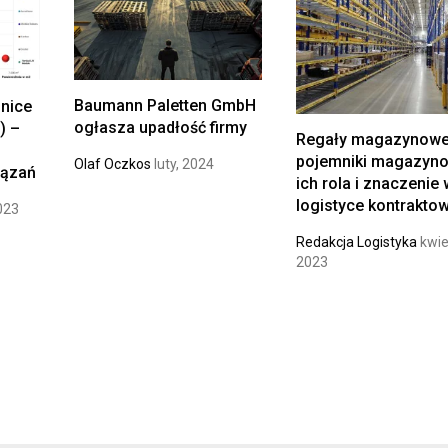
Baumann Paletten GmbH
nice
ogłasza upadłość firmy
) –
Regały magazynowe
pojemniki magazyn
Olaf Oczkos
luty, 2024
iązań
ich rola i znaczenie
logistyce kontrakto
023
Redakcja Logistyka
kwie
2023