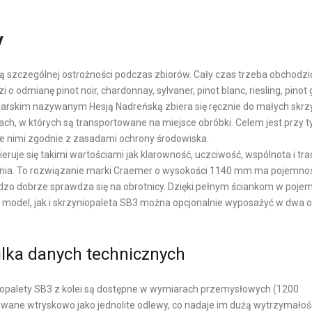
A
L
L
I
y
N
E
Y
N
ą szczególnej ostrożności podczas zbiorów. Cały czas trzeba obchodzić
T
o odmianę pinot noir, chardonnay, sylvaner, pinot blanc, riesling, pinot 
Ó
niarskim nazywanym Hesją Nadreńską zbiera się ręcznie do małych skr
ach, w których są transportowane na miejsce obróbki. Celem jest przy 
W
 nimi zgodnie z zasadami ochrony środowiska.
W
ieruje się takimi wartościami jak klarowność, uczciwość, wspólnota i tra
E
iwania. To rozwiązanie marki Craemer o wysokości 1140 mm ma pojemnoś
-
bardzo dobrze sprawdza się na obrotnicy. Dzięki pełnym ściankom w poje
C
n model, jak i skrzyniopaleta SB3 można opcjonalnie wyposażyć w dwa 
O
M
ilka danych technicznych
M
E
R
niopalety SB3 z kolei są dostępne w wymiarach przemysłowych (1200
owane wtryskowo jako jednolite odlewy, co nadaje im dużą wytrzymałoś
C