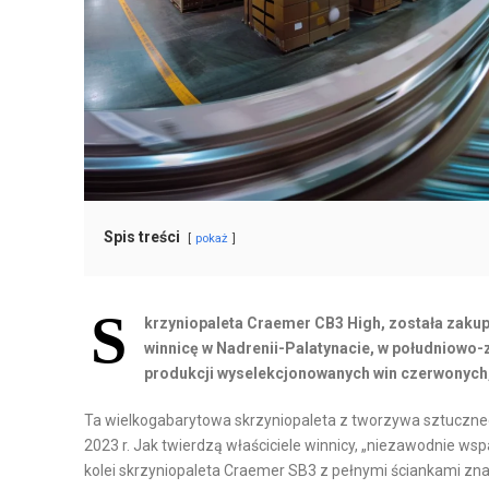
H
T
A
O
N
M
D
A
E
T
L
Y
I
Z
D
A
Y
C
Spis treści
pokaż
S
J
T
A
S
R
I
krzyniopaleta
Craemer CB3 High, została zakupi
Y
R
winnicę w Nadrenii-Palatynacie, w południowo-
B
O
produkcji wyselekcjonowanych win czerwonych, 
U
B
Ta wielkogabarytowa
skrzyniopaleta z tworzywa sztuczne
C
O
2023 r. Jak twierdzą właściciele winnicy, „niezawodnie w
J
T
kolei skrzyniopaleta Craemer SB3 z pełnymi ściankami zna
A
Y