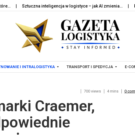
Sztuczna inteligencja w logistyce – jak AI zmienia…
Palety w
Skip to content
NOWANIE I INTRALOGISTYKA
TRANSPORT I SPEDYCJA
E-CO
700 views
4 mins
0 co
T
L
marki Craemer,
R
O
A
G
N
I
dpowiednie
S
S
P
T