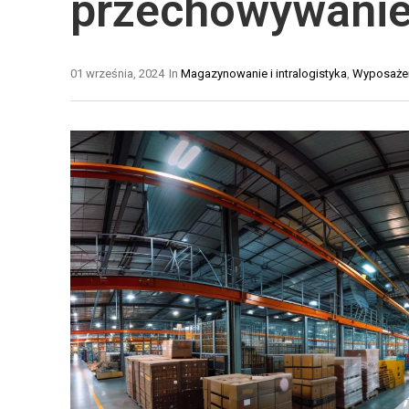
przechowywanie
N
T
E
Y
Ł
K
01 września, 2024
In
Magazynowanie i intralogistyka
,
Wyposaże
A
A
Ń
M
C
A
U
G
C
A
H
Z
Y
Y
D
N
O
O
S
W
T
A
A
A
W
U