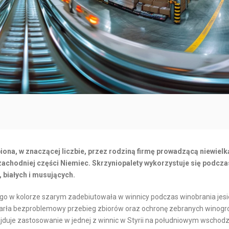
O
R
R
N
T
E
M
T
O
O
R
W
S
Y
K
C
I
H
I
I
O
N
B
ona, w znaczącej liczbie, przez rodziną firmę prowadzącą niewielk
T
S
zachodniej części Niemiec. Skrzyniopalety wykorzystuje się podcza
E
Ł
białych i musujących.
R
U
go w kolorze szarym zadebiutowała w winnicy podczas winobrania jesi
M
G
sparła bezproblemowy przebieg zbiorów oraz ochronę zebranych winogro
O
A
jduje zastosowanie w jednej z winnic w Styrii na południowym wschodz
D
K