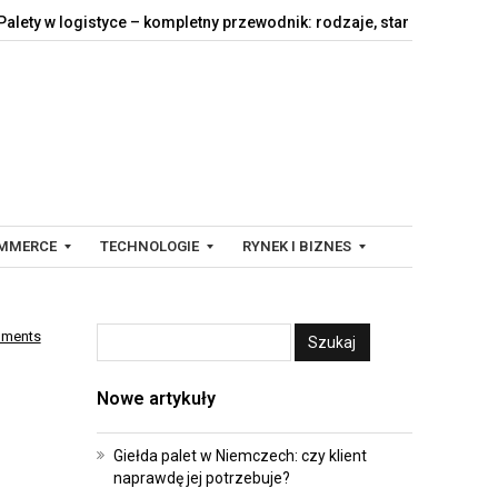
 logistyce – kompletny przewodnik: rodzaje, standardy,…
Jak dz
MMERCE
TECHNOLOGIE
RYNEK I BIZNES
mments
C
F
Y
I
Nowe artykuły
F
N
R
A
O
N
Giełda palet w Niemczech: czy klient
naprawdę jej potrzebuje?
W
S