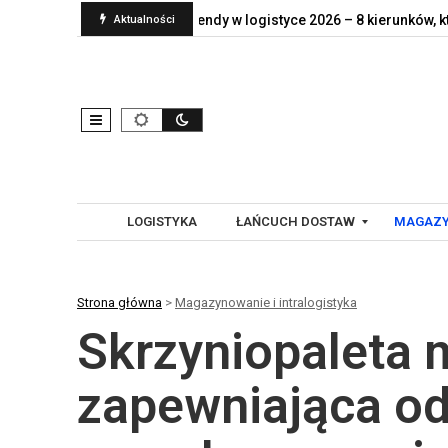
 naprawdę jej…
Trendy w logistyce 2026 – 8 kierunków, które…
Aktualności
LOGISTYKA
ŁAŃCUCH DOSTAW
MAGAZY
Strona główna
>
Magazynowanie i intralogistyka
G
A
Skrzyniopaleta 
L
U
O
T
B
O
zapewniająca o
A
M
L
A