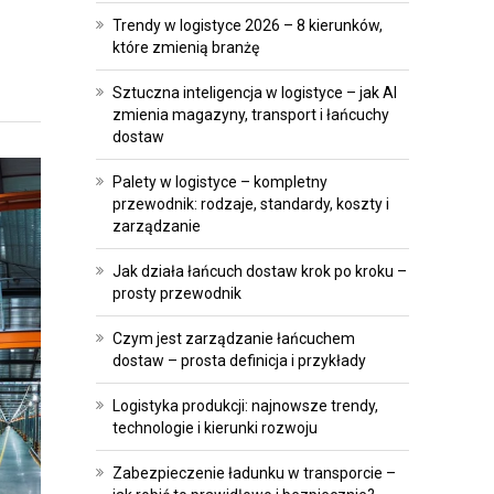
A
E
Trendy w logistyce 2026 – 8 kierunków,
T
I
które zmienią branżę
R
I
Sztuczna inteligencja w logistyce – jak AI
A
N
zmienia magazyny, transport i łańcuchy
N
W
dostaw
S
E
Palety w logistyce – kompletny
F
S
przewodnik: rodzaje, standardy, koszty i
O
T
zarządzanie
R
Y
Jak działa łańcuch dostaw krok po kroku –
M
C
prosty przewodnik
A
J
C
E
Czym jest zarządzanie łańcuchem
J
dostaw – prosta definicja i przykłady
P
A
Logistyka produkcji: najnowsze trendy,
R
technologie i kierunki rozwoju
O
A
P
W
Zabezpieczenie ładunku w transporcie –