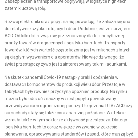
Zabezpieczenia transportowe odgrywają w logistyce high-tech
zatem kluczową rolę.
Rozwój elektroniki oraz popyt na nią powodują, że zalicza się ona
do relatywnie szybko rotujących dóbr. Podobnie jest ze sprzętem
AGD. Od kilku lat rozwija się przeznaczony dla tej specyficznej
branży towarów drogocennych logistyka high-tech. Transporty
towarów, których wartość często liczona jest w milionach złotych
są ciągłym wyzwaniem dla operatorów. Nic więc dziwnego, że
świat przestępczy żywo jest zainteresowany takimi ładunkami.
Na skutek pandemii Covid-19 nastąpiły braki i opóźnienia w
dostawach komponentów do produkcji wielu dóbr. Przestoje w
fabrykach były również przyczyną opóźnień produkcji. Na rynku
można było odczuć znaczny wzrost popytu powodowany
przewidywaniami ograniczonej podaży. Urządzenia RTV i AGD czy
samochody stały się także coraz bardziej pożądane. W efekcie
wzrosła także w tym sektorze aktywność przestępcza. Dlatego
logistyka high-tech to coraz większe wyzwanie w zakresie
planowania, opracowywania standardów i zasad, które muszą być