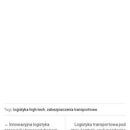
Tagi:
logistyka high-tech
,
zabezpieczenia transportowe
Post navigation
←
Innowacyjna logistyka
Logistyka transportowa pod