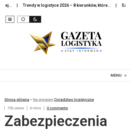
…
Trendy w logistyce 2026 – 8 kierunków, które…
Sztuczna in
Skip to content
MENU
≡
Strona główna
>
Na wynajem
Doradztwo logistyczne
756 views
6 mins
0 comments
Zabezpieczenia