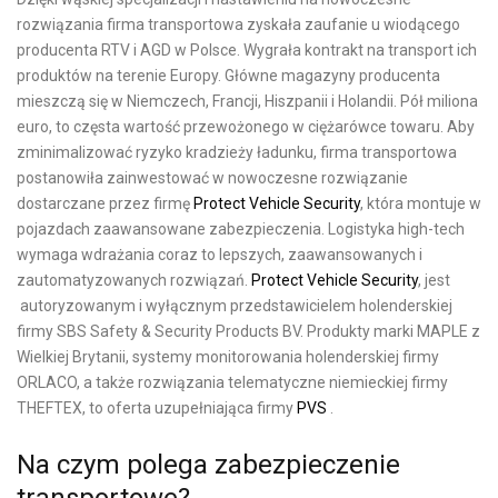
rozwiązania firma transportowa zyskała zaufanie u wiodącego
producenta RTV i AGD w Polsce. Wygrała kontrakt na transport ich
produktów na terenie Europy. Główne magazyny producenta
mieszczą się w Niemczech, Francji, Hiszpanii i Holandii. Pół miliona
euro, to częsta wartość przewożonego w ciężarówce towaru. Aby
zminimalizować ryzyko kradzieży ładunku, firma transportowa
postanowiła zainwestować w nowoczesne rozwiązanie
dostarczane przez firmę
Protect Vehicle Security
, która montuje w
pojazdach zaawansowane zabezpieczenia. Logistyka high-tech
wymaga wdrażania coraz to lepszych, zaawansowanych i
zautomatyzowanych rozwiązań.
Protect Vehicle Security
, jest
autoryzowanym i wyłącznym przedstawicielem holenderskiej
firmy SBS Safety & Security Products BV. Produkty marki MAPLE z
Wielkiej Brytanii, systemy monitorowania holenderskiej firmy
ORLACO, a także rozwiązania telematyczne niemieckiej firmy
THEFTEX, to oferta uzupełniająca firmy
PVS
.
Na czym polega zabezpieczenie
transportowe?