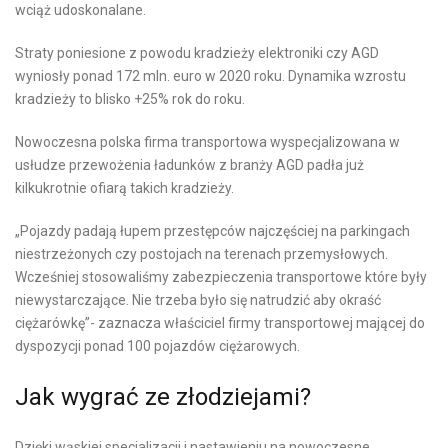
wciąż udoskonalane.
Straty poniesione z powodu kradzieży elektroniki czy AGD
wyniosły ponad 172 mln. euro w 2020 roku. Dynamika wzrostu
kradzieży to blisko +25% rok do roku.
Nowoczesna polska firma transportowa wyspecjalizowana w
usłudze przewożenia ładunków z branży AGD padła już
kilkukrotnie ofiarą takich kradzieży.
„Pojazdy padają łupem przestępców najczęściej na parkingach
niestrzeżonych czy postojach na terenach przemysłowych.
Wcześniej stosowaliśmy zabezpieczenia transportowe które były
niewystarczające. Nie trzeba było się natrudzić aby okraść
ciężarówkę”- zaznacza właściciel firmy transportowej mającej do
dyspozycji ponad 100 pojazdów ciężarowych.
Jak wygrać ze złodziejami?
Dzięki wąskiej specjalizacji i nastawieniu na nowoczesne