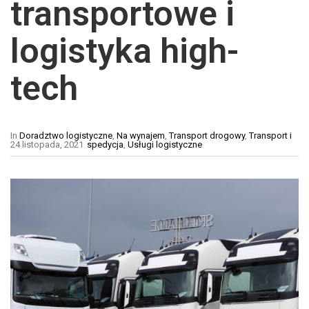
transportowe i
logistyka high-
tech
In
Doradztwo logistyczne
,
Na wynajem
,
Transport drogowy
,
Transport i
24 listopada, 2021
spedycja
,
Usługi logistyczne