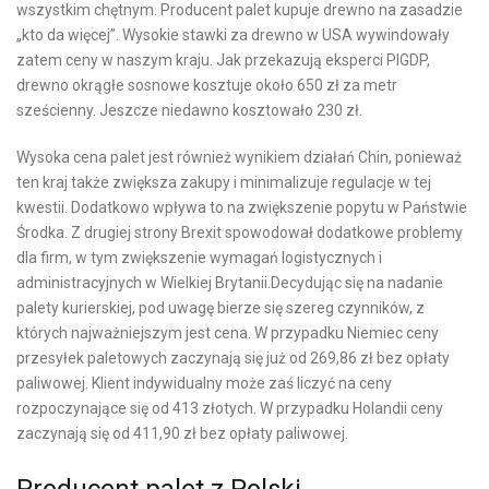
wszystkim chętnym. Producent palet kupuje drewno na zasadzie
„kto da więcej”. Wysokie stawki za drewno w USA wywindowały
zatem ceny w naszym kraju. Jak przekazują eksperci PIGDP,
drewno okrągłe sosnowe kosztuje około 650 zł za metr
sześcienny. Jeszcze niedawno kosztowało 230 zł.
Wysoka cena palet jest również wynikiem działań Chin, ponieważ
ten kraj także zwiększa zakupy i minimalizuje regulacje w tej
kwestii. Dodatkowo wpływa to na zwiększenie popytu w Państwie
Środka. Z drugiej strony Brexit spowodował dodatkowe problemy
dla firm, w tym zwiększenie wymagań logistycznych i
administracyjnych w Wielkiej Brytanii.Decydując się na nadanie
palety kurierskiej, pod uwagę bierze się szereg czynników, z
których najważniejszym jest cena. W przypadku Niemiec ceny
przesyłek paletowych zaczynają się już od 269,86 zł bez opłaty
paliwowej. Klient indywidualny może zaś liczyć na ceny
rozpoczynające się od 413 złotych. W przypadku Holandii ceny
zaczynają się od 411,90 zł bez opłaty paliwowej.
Producent palet z Polski