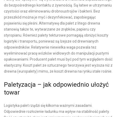
do bezpośredniego kontaktu z żywnością. Są łatwe w utrzymaniu
czystości oraz eliminowaniu drobnoustrojów i bakterii. Bez
przeszkód można je myć i dezynfekować, zapobiegając
pojawieniu się pleśni..Alternatywę dla palet z litego drewna
stanowią także te, wytwarzane ze zrębków, papieru czy
styropianu. Również palety tekturowe pomagają obniżyć koszty
logistyki i transportu, ponieważ są lżejsze od drewnianych
odpowiedników. Relatywnie niewielka waga pozwala też
wyeliminować pracę wózków widłowych do manipulacji pustymi
opakowaniami. Producent palet musi być pod tym względem dość
elastyczny. Koszt palet ze sztucznego tworzywa jest wyższa niż z
drewna (europalety) mimo, że koszt drewna na rynku stale rośnie.
Paletyzacja – jak odpowiednio ułożyć
towar
Logistyka palet rządzi się kilkoma ważnymi zasadami.
Odpowiednie rozłożenie ładunku ma wpływ na stabilność palety.