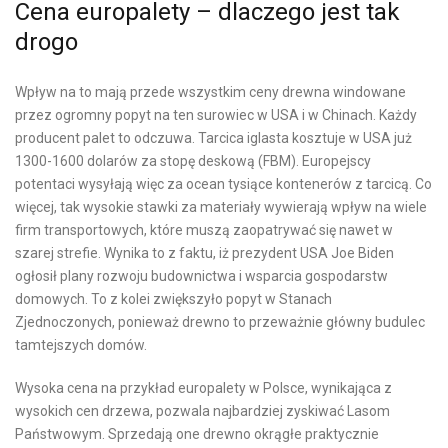
Cena europalety – dlaczego jest tak
drogo
Wpływ na to mają przede wszystkim ceny drewna windowane
przez ogromny popyt na ten surowiec w USA i w Chinach. Każdy
producent palet to odczuwa. Tarcica iglasta kosztuje w USA już
1300-1600 dolarów za stopę deskową (FBM). Europejscy
potentaci wysyłają więc za ocean tysiące kontenerów z tarcicą. Co
więcej, tak wysokie stawki za materiały wywierają wpływ na wiele
firm transportowych, które muszą zaopatrywać się nawet w
szarej strefie. Wynika to z faktu, iż prezydent USA Joe Biden
ogłosił plany rozwoju budownictwa i wsparcia gospodarstw
domowych. To z kolei zwiększyło popyt w Stanach
Zjednoczonych, ponieważ drewno to przeważnie główny budulec
tamtejszych domów.
Wysoka cena na przykład europalety w Polsce, wynikająca z
wysokich cen drzewa, pozwala najbardziej zyskiwać Lasom
Państwowym. Sprzedają one drewno okrągłe praktycznie