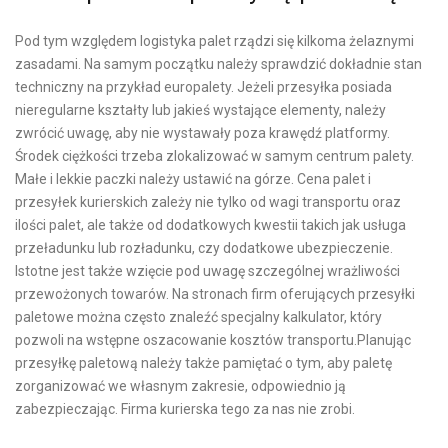
Pod tym względem logistyka palet rządzi się kilkoma żelaznymi
zasadami. Na samym początku należy sprawdzić dokładnie stan
techniczny na przykład europalety. Jeżeli przesyłka posiada
nieregularne kształty lub jakieś wystające elementy, należy
zwrócić uwagę, aby nie wystawały poza krawędź platformy.
Środek ciężkości trzeba zlokalizować w samym centrum palety.
Małe i lekkie paczki należy ustawić na górze. Cena palet i
przesyłek kurierskich zależy nie tylko od wagi transportu oraz
ilości palet, ale także od dodatkowych kwestii takich jak usługa
przeładunku lub rozładunku, czy dodatkowe ubezpieczenie.
Istotne jest także wzięcie pod uwagę szczególnej wrażliwości
przewożonych towarów. Na stronach firm oferujących przesyłki
paletowe można często znaleźć specjalny kalkulator, który
pozwoli na wstępne oszacowanie kosztów transportu.Planując
przesyłkę paletową należy także pamiętać o tym, aby paletę
zorganizować we własnym zakresie, odpowiednio ją
zabezpieczając. Firma kurierska tego za nas nie zrobi.