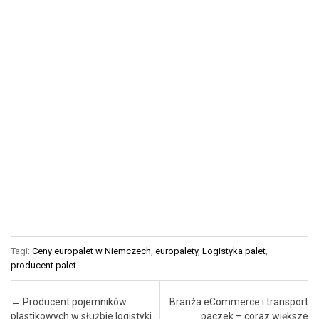
Tagi:
Ceny europalet w Niemczech
,
europalety
,
Logistyka palet
,
producent palet
Post navigation
←
Producent pojemników
Branża eCommerce i transport
plastikowych w służbie logistyki
paczek – coraz większe