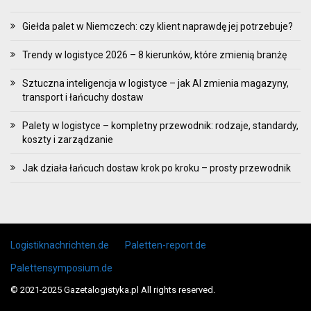
Giełda palet w Niemczech: czy klient naprawdę jej potrzebuje?
Trendy w logistyce 2026 – 8 kierunków, które zmienią branżę
Sztuczna inteligencja w logistyce – jak AI zmienia magazyny,
transport i łańcuchy dostaw
Palety w logistyce – kompletny przewodnik: rodzaje, standardy,
koszty i zarządzanie
Jak działa łańcuch dostaw krok po kroku – prosty przewodnik
Skip to content
Logistiknachrichten.de
Paletten-report.de
Palettensymposium.de
© 2021-2025 Gazetalogistyka.pl All rights reserved.