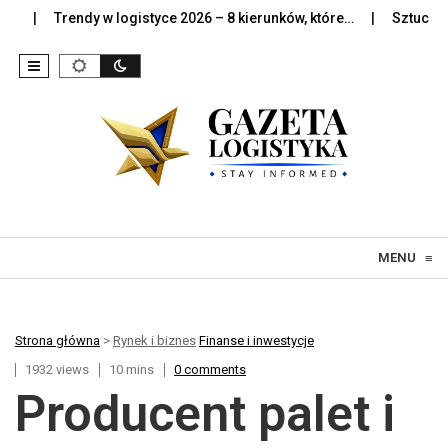
Trendy w logistyce 2026 – 8 kierunków, które…
Sztuczna intelig
Skip to content
MENU
≡
Strona główna
>
Rynek i biznes
Finanse i inwestycje
1932 views
10 mins
0 comments
Producent palet i