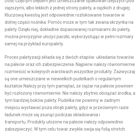
Dość częstym błędem jest umieszczanie opakowań lżejszych pod
cięższymi, albo lekkich z jednej strony palety, a ciężkich z drugiej.
Kluczową kwestią jest odpowiednie rozlokowanie towarów w
dolnej części nośnika. Pomóc może w tym tak zwana skrzynka na
palety. Dzięki niej, dokładnie dopasowanej rozmiarami do palety,
można precyzyjnie ułożyć paczki, wykorzystując w pełni rozmiary
samej na przykład europalety.
Proces paletyzacji składa się z dwóch etapów: układania towarów
na palecie oraz ich zabezpieczenia. Najpierw należy równomiernie
rozmieścić w kolejnych warstwach wszystkie produkty. Zazwyczaj
są one umieszczane w niewielkich pudełkach o regularnym
kształcie.Należy przy tym pamiętać, że ciężar na palecie powinien
być rozłożony równomiernie. Nie należy zbytnio obciążać środka, a
tym bardziej boków palety. Pudełka nie powinny w żadnym
miejscu wystawać poza obręb palety, gdyż w przeciwnym razie
ładunek może się zsunąć podczas składowania i
transportu. Produkty ułożone na palecie należy odpowiednio
zabezpieczyć. W tym celu towar zwykle owija się folią stretch.