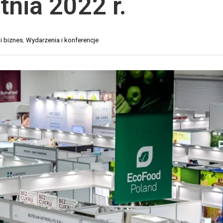
tnia 2022 r.
O
Y
R
K
T
A
i biznes
,
Wydarzenia i konferencje
D
D
R
L
O
A
G
S
O
K
W
L
Y
E
P
T
Ó
R
W
A
I
N
N
S
T
P
E