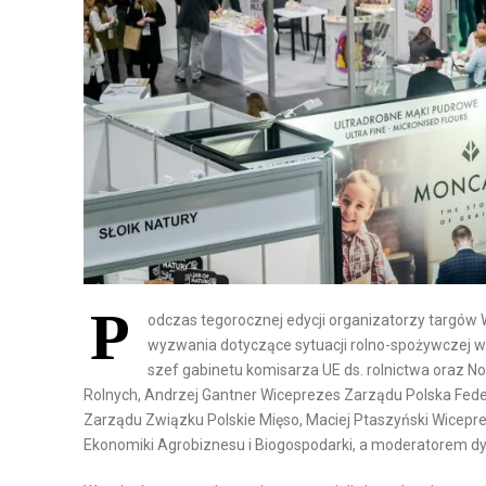
H
T
A
O
N
M
D
A
E
T
L
Y
I
Z
D
A
Y
C
S
J
T
A
P
R
I
odczas tegorocznej edycji organizatorzy targów 
Y
R
wyzwania dotyczące sytuacji rolno-spożywczej w P
B
O
szef gabinetu komisarza UE ds. rolnictwa oraz 
Rolnych, Andrzej Gantner Wiceprezes Zarządu Polska Fed
U
B
Zarządu Związku Polskie Mięso, Maciej Ptaszyński Wicepr
C
O
Ekonomiki Agrobiznesu i Biogospodarki, a moderatorem d
J
T
A
Y