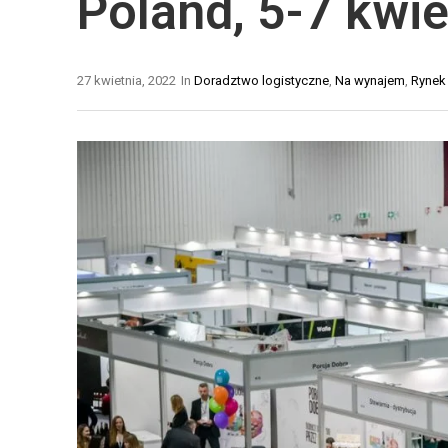
Poland, 5-7 kwie
N
T
E
Y
Ł
K
27 kwietnia, 2022
In
Doradztwo logistyczne
,
Na wynajem
,
Rynek 
A
A
Ń
M
C
A
U
G
C
A
H
Z
Y
Y
D
N
O
O
S
W
T
A
A
A
W
U