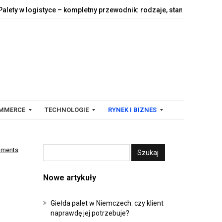
logistyce – kompletny przewodnik: rodzaje, standardy,…
Jak dzi
MMERCE
TECHNOLOGIE
RYNEK I BIZNES
mments
C
F
Y
I
Nowe artykuły
F
N
R
A
O
N
Giełda palet w Niemczech: czy klient
naprawdę jej potrzebuje?
W
S