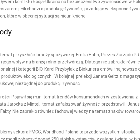
wpływem konfliktu Rosja-Ukraina na bezpieczeństwo żywnościowe w Pols
A
L
obszarem jeśli chodzi o produkcję żywności, przodując w eksporcie żywn
L
I
en, które w obecnej sytuacji są nieuniknione.
N
E
rody
Y
N
T
Ó
mat przyszłości branży spożywczej. Emilia Hahn, Prezes Zarządu PR
W
i jego wpływ na branżę rolno-przetwórczą. Dlatego nie zabrakło równi
W
onalnej i kategorii BIO. Karol Przybylak z Biokuriera omówił najnowsze
E
a produktów ekologicznych. W kolejnej prelekcji Żaneta Geltz z magazy
-
aukowej niezbędnej do produkcji żywności.
C
O
treści. Pojawił się m.in. temat trendów konsumenckich w zestawieniu z
rata Jarocka z Mintel, temat zafałszowań żywności przedstawili: Janu
M
dFakty. Nie zabrakło również fachowej wiedzy na temat znaków towaro
M
E
R
roblemy sektora FMCG, WorldFood Poland to przede wszystkim stoiska
C
jący mogli zobaczyć ponad 250 stoisk wystawców z całego świata, w ty