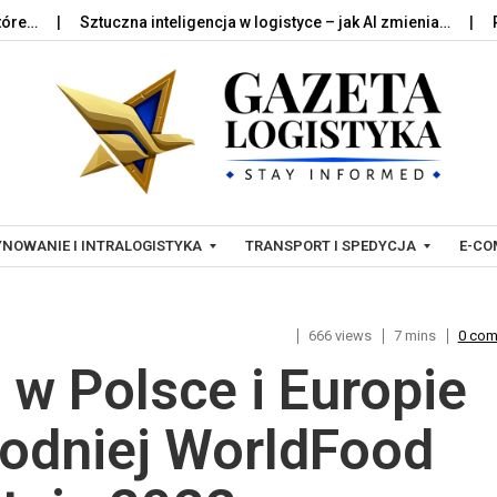
Sztuczna inteligencja w logistyce – jak AI zmienia…
Palety w 
Skip to content
NOWANIE I INTRALOGISTYKA
TRANSPORT I SPEDYCJA
E-CO
666 views
7 mins
0 co
T
L
 w Polsce i Europie
R
O
A
G
N
I
dniej WorldFood
S
S
P
T