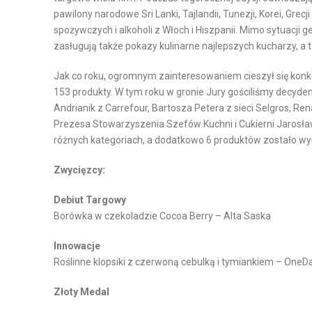
Y
Y
pawilony narodowe Sri Lanki, Tajlandii, Tunezji, Korei, Grecj
K
N
spożywczych i alkoholi z Włoch i Hiszpanii. Mimo sytuacji 
A
O
zasługują także pokazy kulinarne najlepszych kucharzy,
P
W
Jak co roku, ogromnym zainteresowaniem cieszył się konk
R
A
153 produkty. W tym roku w gronie Jury gościliśmy decyden
O
Andrianik z Carrefour, Bartosza Petera z sieci Selgros, R
P
D
Prezesa Stowarzyszenia Szefów Kuchni i Cukierni Jarosła
O
U
różnych kategoriach, a dodatkowo 6 produktów zostało wy
W
K
I
Zwycięzcy:
C
E
J
Debiut Targowy
R
I
Borówka w czekoladzie Cocoa Berry – Alta Saska
Z
Z
C
Innowacje
A
H
Roślinne klopsiki z czerwoną cebulką i tymiankiem – One
R
N
Złoty Medal
Z
I
Ą
E