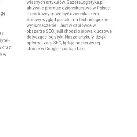
własnych artykułów. GazetaLogistyka.pl
aktywnie promuje dziennikarstwo w Polsce.
agę
U nas każdy może być dziennikarzem.
Surowy wygląd portalu ma technologiczne
wytłumaczenie. Jest w czołówce w
obszarze SEO, jeśli chodzi o słowa kluczowe
aż
dotyczące logistyki. Nasze artykuły, dzięki
ytel-
optymalizacji SEO, lądują na pierwszej
W oraz
stronie w Google i zostają tam.
ów w