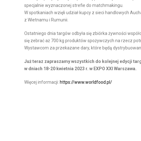
Ż
specjalnie wyznaczonej strefie do matchmakingu.
S
W spotkaniach wzięli udział kupcy z sieci handlowych Aucha
E
T
z Wietnamu i Rumunii.
N
A
I
W
Ostatniego dnia targów odbyła się zbiórka żywności wsp
E
się zebrać aż 700 kg produktów spożywczych na rzecz potr
M
Wystawcom za przekazane dary, które będą dystrybuowane
A
Już teraz zapraszamy wszystkich do kolejnej edycji ta
G
w dniach 18-20 kwietnia 2023 r. w EXPO XXI Warszawa.
A
Z
Więcej informacji:
https://www.worldfood.pl/
Y
N
U
Z
A
R