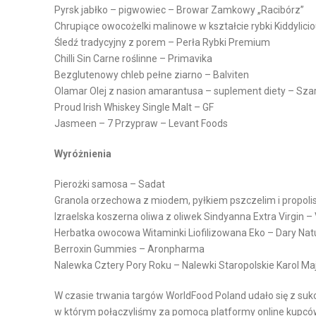
Pyrsk jabłko – pigwowiec – Browar Zamkowy „Racibórz”
D
M
Chrupiące owocożelki malinowe w kształcie rybki Kiddylici
Z
A
Śledź tradycyjny z porem – Perła Rybki Premium
A
G
Chilli Sin Carne roślinne – Primavika
N
A
Bezglutenowy chleb pełne ziarno – Balviten
Olamar Olej z nasion amarantusa – suplement diety – Szar
I
Z
Proud Irish Whiskey Single Malt – GF
E
Y
Jasmeen – 7 Przypraw – Levant Foods
Ł
N
A
O
Wyróżnienia
Ń
W
C
E
Pierożki samosa – Sadat
Granola orzechowa z miodem, pyłkiem pszczelim i propo
U
W
Izraelska koszerna oliwa z oliwek Sindyanna Extra Virgin –
C
Herbatka owocowa Witaminki Liofilizowana Eko – Dary Nat
Y
H
Berroxin Gummies – Aronpharma
P
E
Nalewka Cztery Pory Roku – Nalewki Staropolskie Karol Maj
O
M
S
D
W czasie trwania targów WorldFood Poland udało się z su
A
O
w którym połączyliśmy za pomocą platformy online kupcó