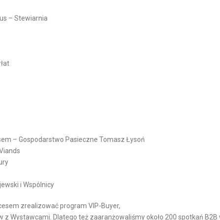
M
M
ous – Stewiarnia
E
R
C
łat
E
lisem – Gospodarstwo Pasieczne Tomasz Łysoń
 Viands
ury
ewski i Wspólnicy
kcesem zrealizować program VIP-Buyer,
w z Wystawcami. Dlatego też zaaranżowaliśmy około 200 spotkań B2B