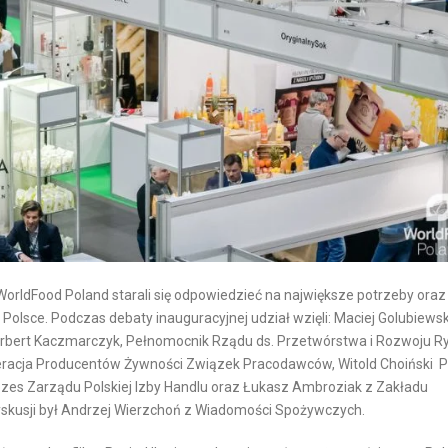
O
R
R
N
T
E
M
T
O
O
R
W
S
Y
K
C
I
H
I
I
O
N
B
WorldFood Poland starali się odpowiedzieć na największe potrzeby oraz
T
S
olsce. Podczas debaty inauguracyjnej udział wzięli: Maciej Golubiewsk
E
Ł
Norbert Kaczmarczyk, Pełnomocnik Rządu ds. Przetwórstwa i Rozwoju 
eracja Producentów Żywności Związek Pracodawców, Witold Choiński 
R
U
ezes Zarządu Polskiej Izby Handlu oraz Łukasz Ambroziak z Zakładu
M
G
yskusji był Andrzej Wierzchoń z Wiadomości Spożywczych.
O
A
D
K