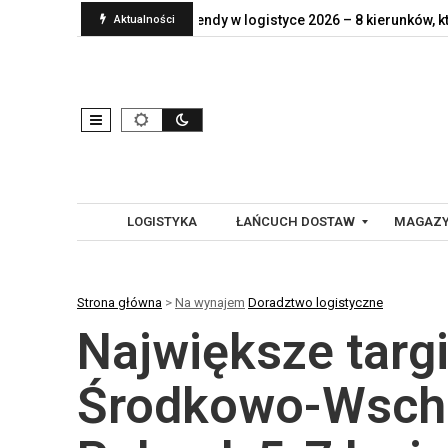
naprawdę jej…
Trendy w logistyce 2026 – 8 kierunków, które…
Aktualności
LOGISTYKA
ŁAŃCUCH DOSTAW
MAGAZY
Strona główna
>
Na wynajem
Doradztwo logistyczne
G
A
Największe targi
L
U
O
T
B
O
Środkowo-Wscho
A
M
L
A