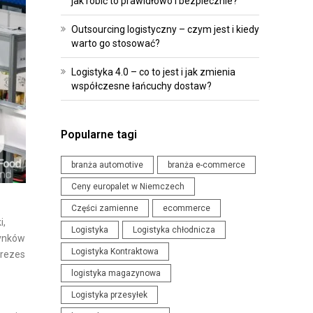
jak robić to prawidłowo i bezpiecznie?
R
O
O
I
Outsourcing logistyczny – czym jest i kiedy
G
P
warto go stosować?
R
R
Logistyka 4.0 – co to jest i jak zmienia
A
Z
współczesne łańcuchy dostaw?
M
E
O
P
W
I
Popularne tagi
A
S
N
Y
branża automotive
branża e-commerce
I
Ceny europalet w Niemczech
W
E
Części zamienne
ecommerce
Y
D
i,
Logistyka
Logistyka chłodnicza
D
L
Rynków
Logistyka Kontraktowa
A
Prezes
A
R
logistyka magazynowa
L
Z
O
Logistyka przesyłek
E
G