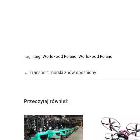
Z
Ą
D
Z
A
N
I
Tagi:
targi WorldFood Poland
,
WorldFood Poland
E
Z
Post navigation
←
Transport morski znów opóźniony
A
P
A
S
Przeczytaj również
A
M
I