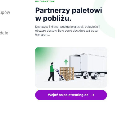
akupów
dało