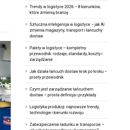
A
E
Trendy w logistyce 2026 – 8 kierunków,
T
I
które zmienią branżę
R
I
Sztuczna inteligencja w logistyce – jak AI
A
N
zmienia magazyny, transport i łańcuchy
N
W
dostaw
S
E
Palety w logistyce – kompletny
F
S
przewodnik: rodzaje, standardy, koszty i
O
T
zarządzanie
R
Y
Jak działa łańcuch dostaw krok po kroku –
M
C
prosty przewodnik
A
J
C
E
Czym jest zarządzanie łańcuchem
J
dostaw – prosta definicja i przykłady
P
A
Logistyka produkcji: najnowsze trendy,
R
technologie i kierunki rozwoju
O
A
P
W
Zabezpieczenie ładunku w transporcie –