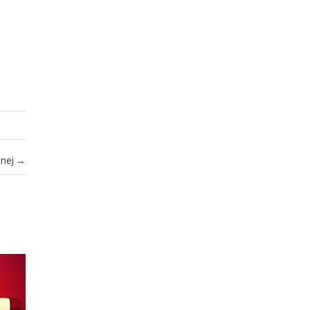
jnej
→