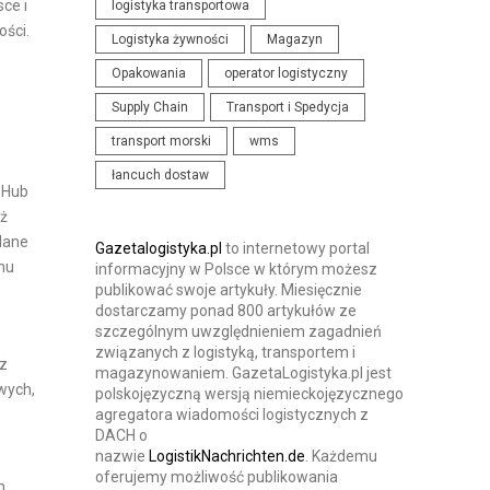
ce i
logistyka transportowa
N
I
ości.
Logistyka żywności
Magazyn
I
S
Opakowania
operator logistyczny
A
T
I
Supply Chain
Transport i Spedycja
Y
K
K
transport morski
wms
O
I
łancuch dostaw
N
 Hub
eż
F
 dane
E
Gazetalogistyka.pl
to internetowy portal
nu
informacyjny w Polsce w którym możesz
R
publikować swoje artykuły. Miesięcznie
E
dostarczamy ponad 800 artykułów ze
szczególnym uwzględnieniem zagadnień
N
związanych z logistyką, transportem i
C
sz
magazynowaniem. GazetaLogistyka.pl jest
J
wych,
polskojęzyczną wersją niemieckojęzycznego
agregatora wiadomości logistycznych z
E
DACH o
nazwie
LogistikNachrichten.de
. Każdemu
oferujemy możliwość publikowania
m