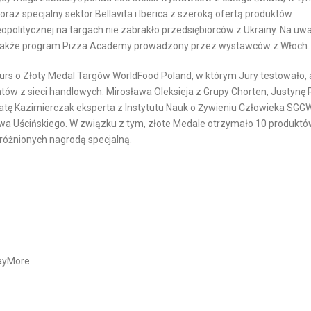
E
i oraz specjalny sektor Bellavita i Iberica z szeroką ofertą produktów
geopolitycznej na targach nie zabrakło przedsiębiorców z Ukrainy. Na uw
O
 a także program Pizza Academy prowadzony przez wystawców z Włoch.
P
urs o Złoty Medal Targów WorldFood Poland, w którym Jury testowało, 
A
tów z sieci handlowych: Mirosława Oleksieja z Grupy Chorten, Justynę R
K
enatę Kazimierczak eksperta z Instytutu Nauk o Żywieniu Człowieka SGG
O
wa Uścińskiego. W związku z tym, złote Medale otrzymało 10 produkt
W
różnionych nagrodą specjalną.
A
N
I
A
W
E
-
DayMore
C
O