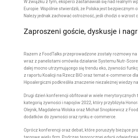
W związku z tym, eksperci zastanawiali się nad realnym 
K
Europie. Wspólnie stwierdzili, że Polska jest bezpiecznym 
P
A
Należy jednak zachować ostrożność, jeśli chodzi o wzrost c
R
O
L
Zaproszeni goście, dyskusje i nag
D
O
U
G
K
I
Razem z FoodTalks przeprowadzone zostały rozmowy na te
wraz z panelistami omówiła działanie Systemu Nutr-Score 
C
S
dalej mocno utrzymującego się trendu eko, żywności funkcj
J
T
z raportu Koalicji na Rzecz BIO oraz temat e-commerce dl
A
Y
Hipoalergiczni podkreśliła znaczenie niezależnej wiedzy n
I
K
L
A
Drugi dzień konferencji obfitował w wiele merytorycznych 
O
M
kategorią żywności i napojów 2022, który przybliżyła Hono
G
A
Olejnik, Magdalena Wolska oraz Michał Snopkiewicz z Foo
dodatków do żywności oraz rynku e-commerce.
I
G
S
A
Oprócz konferencji oraz debat, które poruszyły bieżące p
T
Z
targowe wielu firm. Podczas tegorocznej edycji odwiedza