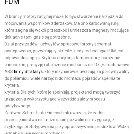
FDM
W branży motoryzacyjnej może to być stworzenie narzędzia do
mocowania wsporników zderzaków. Ma ono karbowaną rurę,
która zagina się wokół przeszkód i umieszcza magnesy mocujące
dokładnie tam, gdzie są potrzebne.
Dział przyrządów i uchwytów opracował prosty schemat
postępowania, pozwalający określić, kiedy technologia FDM jest
odpowiednią opcją. Kryteria obejmują temperaturę, narażenie
chemiczne, precyzję i obciążenie mechaniczne. Dzięki materiałowi
ABS
firmy Stratasys,
który inżynierowie uważają za porównywalny
do poliamidu, wiele narzędzi do montażu pojazdów spełnia te
kryteria.
kryteria. Dla tych, które je spełniają, projektanci mogą tworzyć
urządzenia wykorzystujące wszystkie zalety procesu
addytywnego.
Zarówno Schmid, jak i Eidenschink uważają, że żadne
przedsiębiorstwo nie może sobie pozwolić na rezygnację z
szybkiego prototypowania przy opracowywaniu produktów. Widzą
jednak o wiele więcej możliwości.