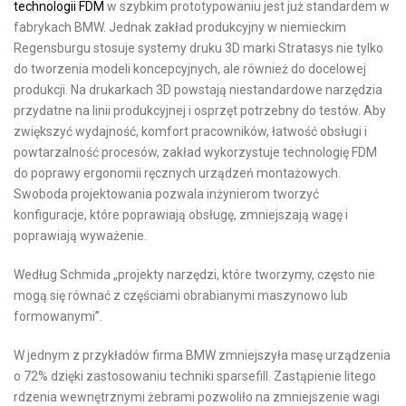
technologii FDM
w szybkim prototypowaniu jest już standardem w
fabrykach BMW. Jednak zakład produkcyjny w niemieckim
Regensburgu stosuje systemy druku 3D marki Stratasys nie tylko
do tworzenia modeli koncepcyjnych, ale również do docelowej
produkcji. Na drukarkach 3D powstają niestandardowe narzędzia
przydatne na linii produkcyjnej i osprzęt potrzebny do testów. Aby
zwiększyć wydajność, komfort pracowników, łatwość obsługi i
powtarzalność procesów, zakład wykorzystuje technologię FDM
do poprawy ergonomii ręcznych urządzeń montażowych.
Swoboda projektowania pozwala inżynierom tworzyć
konfiguracje, które poprawiają obsługę, zmniejszają wagę i
poprawiają wyważenie.
Według Schmida „projekty narzędzi, które tworzymy, często nie
mogą się równać z częściami obrabianymi maszynowo lub
formowanymi”.
W jednym z przykładów firma BMW zmniejszyła masę urządzenia
o 72% dzięki zastosowaniu techniki sparsefill. Zastąpienie litego
rdzenia wewnętrznymi żebrami pozwoliło na zmniejszenie wagi