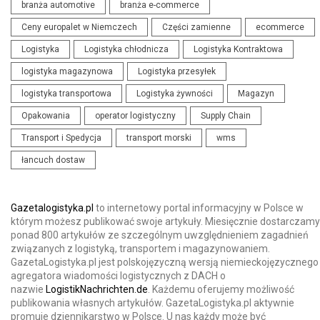
branża automotive
branża e-commerce
Ceny europalet w Niemczech
Części zamienne
ecommerce
Logistyka
Logistyka chłodnicza
Logistyka Kontraktowa
logistyka magazynowa
Logistyka przesyłek
logistyka transportowa
Logistyka żywności
Magazyn
Opakowania
operator logistyczny
Supply Chain
Transport i Spedycja
transport morski
wms
łancuch dostaw
Gazetalogistyka.pl
to internetowy portal informacyjny w Polsce w
którym możesz publikować swoje artykuły. Miesięcznie dostarczamy
ponad 800 artykułów ze szczególnym uwzględnieniem zagadnień
związanych z logistyką, transportem i magazynowaniem.
GazetaLogistyka.pl jest polskojęzyczną wersją niemieckojęzycznego
agregatora wiadomości logistycznych z DACH o
nazwie
LogistikNachrichten.de
. Każdemu oferujemy możliwość
publikowania własnych artykułów. GazetaLogistyka.pl aktywnie
promuje dziennikarstwo w Polsce. U nas każdy może być