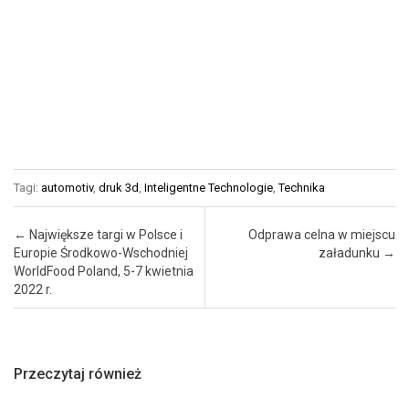
Tagi:
automotiv
,
druk 3d
,
Inteligentne Technologie
,
Technika
Post navigation
←
Największe targi w Polsce i
Odprawa celna w miejscu
Europie Środkowo-Wschodniej
załadunku
→
WorldFood Poland, 5-7 kwietnia
2022 r.
Przeczytaj również