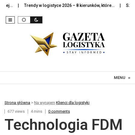
j…
Trendy w logistyce 2026 – 8 kierunków, które…
Sztuczna 
Skip to content
MENU
≡
Strona główna
>
Na wynajem
Klienci dla logistyki
677 views
4 mins
0 comments
Technologia FDM