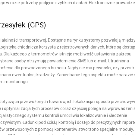
 w razie potrzeby podjęcie szybkich działań. Elektroniczne prowadze
E
O
przesyłek (GPS)
P
A
ziałalności transportowej. Dostępne na rynku systemy pozwalają międz
K
ogistyka chłodnicza korzysta z rejestrowanych danych, które są dostę
O
ta. Dla każdego z termometrów istnieje możliwość ustawienia zakresu
W
ybrane osoby otrzymują powiadomienie SMS lub e-mail. Utrudniona
A
rożenie dla prowadzonego biznesu. Nigdy nie ma pewności, czy przest
N
konano ewentualnej kradzieży. Zaniedbanie tego aspektu może narazić 
I
em monitoringu.
A
W
dotycząca przewożonych towarów, ich lokalizacja i sposób przechowyw
E
ie i optymalizacja tych procesów coraz częściej polega na wprowadzeni
-
alistycznego systemu kontroli umożliwia lokalizowanie i śledzenie
C
zywistym. Ładunki pod ścisłą kontrolą i dostęp do precyzyjnych raport
O
rów przewożonych z pomocą kontenerów stworzono specjalne moduły, 