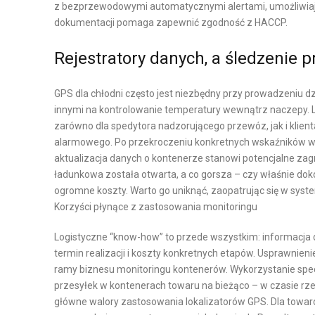
z bezprzewodowymi automatycznymi alertami, umożliwiając
Y
Y
dokumentacji pomaga zapewnić zgodność z HACCP.
K
N
A
O
Rejestratory danych, a śledzenie 
P
W
R
A
GPS dla chłodni często jest niezbędny przy prowadzeniu d
O
innymi na kontrolowanie temperatury wewnątrz naczepy. L
P
D
zarówno dla spedytora nadzorującego przewóz, jak i klien
O
U
alarmowego. Po przekroczeniu konkretnych wskaźników w
W
K
aktualizacja danych o kontenerze stanowi potencjalne zag
I
C
ładunkowa została otwarta, a co gorsza – czy właśnie do
E
J
ogromne koszty. Warto go uniknąć, zaopatrując się w syst
R
Korzyści płynące z zastosowania monitoringu
I
Z
Logistyczne “know-how” to przede wszystkim: informacja 
Z
C
termin realizacji i koszty konkretnych etapów. Usprawnien
A
H
ramy biznesu monitoringu kontenerów. Wykorzystanie specj
R
N
przesyłek w kontenerach towaru na bieżąco – w czasie rzec
Z
I
główne walory zastosowania lokalizatorów GPS. Dla towa
Ą
E