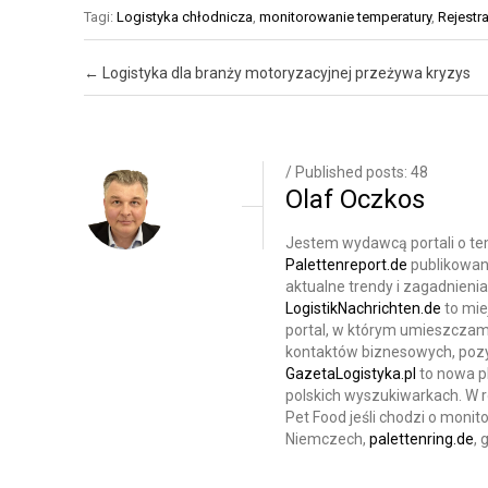
Ż
Tagi:
Logistyka chłodnicza
,
monitorowanie temperatury
,
Rejestr
S
E
T
N
Post navigation
←
Logistyka dla branży motoryzacyjnej przeżywa kryzys
A
I
W
E
M
/ Published posts: 48
A
Olaf Oczkos
G
A
Jestem wydawcą portali o tem
Palettenreport.de
publikowan
Z
aktualne trendy i zagadnien
Y
LogistikNachrichten.de
to mie
N
portal, w którym umieszczamy
kontaktów biznesowych, pozyc
U
GazetaLogistyka.pl
to nowa p
polskich wyszukiwarkach. W
Z
Pet Food jeśli chodzi o monit
A
Niemczech,
palettenring.de
,
R