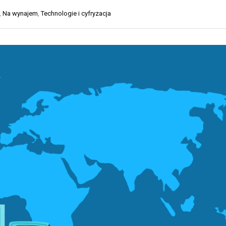
O
Y
,
Na wynajem
,
Technologie i cyfryzacja
R
K
T
A
D
D
R
L
O
A
G
S
O
K
W
L
Y
E
P
T
Ó
R
W
A
I
N
N
S
T
P
E