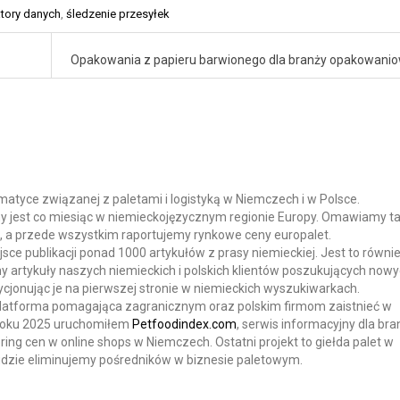
atory danych
,
śledzenie przesyłek
Opakowania z papieru barwionego dla branży opakowani
atyce związanej z paletami i logistyką w Niemczech i w Polsce.
y jest co miesiąc w niemieckojęzycznym regionie Europy. Omawiamy 
ia, a przede wszystkim raportujemy rynkowe ceny europalet.
jsce publikacji ponad 1000 artykułów z prasy niemieckiej. Jest to równi
 artykuły naszych niemieckich i polskich klientów poszukujących now
jonując je na pierwszej stronie w niemieckich wyszukiwarkach.
latforma pomagająca zagranicznym oraz polskim firmom zaistnieć w
 roku 2025 uruchomiłem
Petfoodindex.com
, serwis informacyjny dla bra
oring cen w online shops w Niemczech. Ostatni projekt to giełda palet w
 gdzie eliminujemy pośredników w biznesie paletowym.