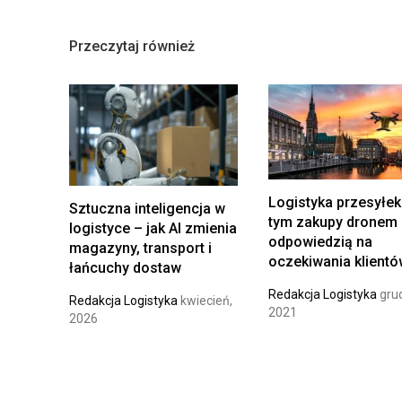
Z
Ą
Przeczytaj również
D
Z
A
N
I
E
Z
Logistyka przesyłek
Sztuczna inteligencja w
A
tym zakupy dronem
logistyce – jak AI zmienia
P
odpowiedzią na
magazyny, transport i
A
oczekiwania klient
łańcuchy dostaw
S
Redakcja Logistyka
grud
Redakcja Logistyka
kwiecień,
A
2021
2026
M
I