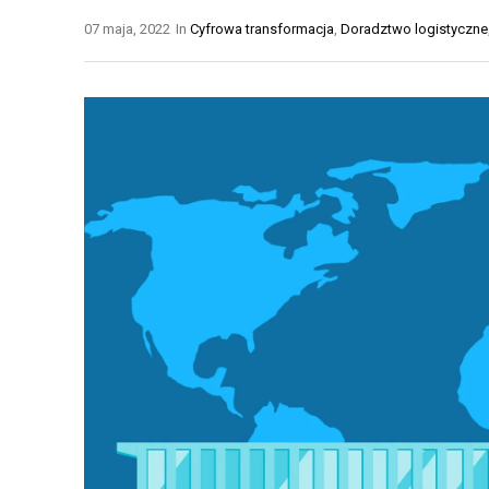
N
T
07 maja, 2022
In
Cyfrowa transformacja
,
Doradztwo logistyczne
E
Y
Ł
K
A
A
Ń
M
C
A
U
G
C
A
H
Z
Y
Y
D
N
O
O
S
W
T
A
A
A
W
U