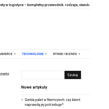
ogistyce – kompletny przewodnik: rodzaje, standardy,…
Jak dzia
MMERCE
TECHNOLOGIE
RYNEK I BIZNES
mments
C
F
Y
I
Nowe artykuły
F
N
R
A
O
N
Giełda palet w Niemczech: czy klient
naprawdę jej potrzebuje?
W
S