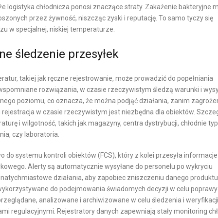
, że logistyka chłodnicza ponosi znaczące straty. Zakażenie bakteryjne 
A
L
szonych przez żywność, niszcząc zyski i reputację. To samo tyczy się
L
I
 w specjalnej, niskiej temperaturze.
N
E
Y
N
ne śledzenie przesyłek
T
Ó
tur, takiej jak ręczne rejestrowanie, może prowadzić do popełniania
W
 wspomniane rozwiązania, w czasie rzeczywistym śledzą warunki i wysy
W
nego poziomu, co oznacza, że ​​można podjąć działania, zanim zagroże
E
i rejestracja w czasie rzeczywistym jest niezbędna dla obiektów. Szcze
rę i wilgotność, takich jak magazyny, centra dystrybucji, chłodnie ty
-
a, czy laboratoria.
C
O
 do systemu kontroli obiektów (FCS), który z kolei przesyła informacje
M
rkowego. Alerty są automatycznie wysyłane do personelu po wykryciu
M
atychmiastowe działania, aby zapobiec zniszczeniu danego produktu
E
 wykorzystywane do podejmowania świadomych decyzji w celu poprawy
zeglądane, analizowane i archiwizowane w celu śledzenia i weryfikacj
R
 regulacyjnymi. Rejestratory danych zapewniają stały monitoring ch
C