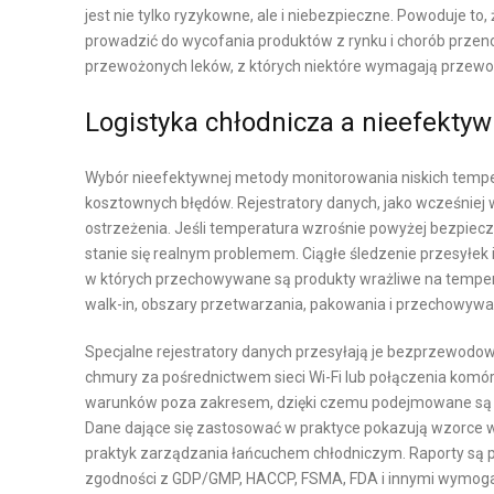
jest nie tylko ryzykowne, ale i niebezpieczne. Powoduje to
K
prowadzić do wycofania produktów z rynku i chorób przeno
P
A
przewożonych leków, z których niektóre wymagają przewozu
R
O
L
Logistyka chłodnicza a nieefektyw
D
O
U
G
Wybór nieefektywnej metody monitorowania niskich tempera
K
I
kosztownych błędów. Rejestratory danych, jako wcześniej
C
S
ostrzeżenia. Jeśli temperatura wzrośnie powyżej bezpiecz
J
T
stanie się realnym problemem. Ciągłe śledzenie przesyłek 
A
Y
w których przechowywane są produkty wrażliwe na temperatu
walk-in, obszary przetwarzania, pakowania i przechowywani
I
K
L
A
Specjalne rejestratory danych przesyłają je bezprzewodowo
O
M
chmury za pośrednictwem sieci Wi-Fi lub połączenia komó
G
A
warunków poza zakresem, dzięki czemu podejmowane są n
I
G
Dane dające się zastosować w praktyce pokazują wzorce
S
A
praktyk zarządzania łańcuchem chłodniczym. Raporty są pr
T
Z
zgodności z GDP/GMP, HACCP, FSMA, FDA i innymi wymogami