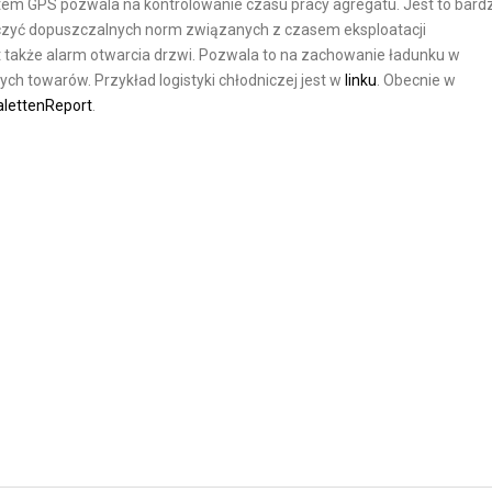
em GPS pozwala na kontrolowanie czasu pracy agregatu. Jest to bard
M
oczyć dopuszczalnych norm związanych z czasem eksploatacji
M
 także alarm otwarcia drzwi. Pozwala to na zachowanie ładunku w
E
h towarów. Przykład logistyki chłodniczej jest w
linku
. Obecnie w
R
alettenReport
.
C
E