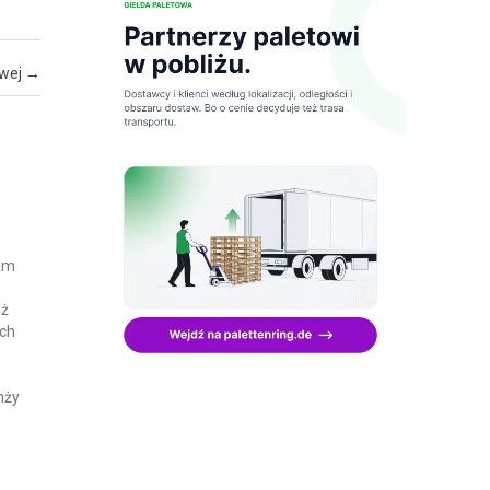
owej
→
tam
eż
ych
nży