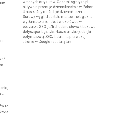
własnych artykułów. GazetaLogistyka.pl
nie
aktywnie promuje dziennikarstwo w Polsce.
U nas każdy może być dziennikarzem.
Surowy wygląd portalu ma technologiczne
wytłumaczenie. Jest w czołówce w
obszarze SEO, jeśli chodzi o słowa kluczowe
dotyczące logistyki. Nasze artykuły, dzięki
y
optymalizacji SEO, lądują na pierwszej
pne
stronie w Google i zostają tam.
rzeń
na
ania,
a w
ów to
które