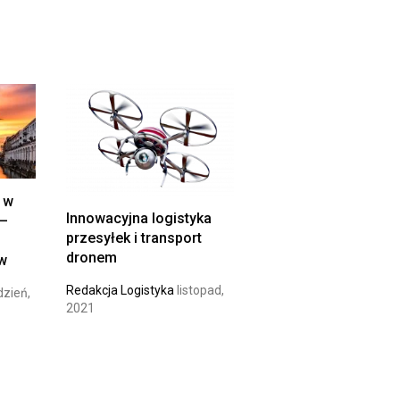
 w
Innowacyjna logistyka
 –
przesyłek i transport
dronem
ów
Redakcja Logistyka
listopad,
zień,
2021