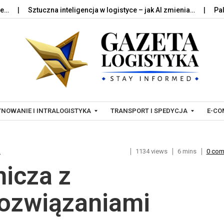
Sztuczna inteligencja w logistyce – jak AI zmienia…
Palety w l
Skip to content
NOWANIE I INTRALOGISTYKA
TRANSPORT I SPEDYCJA
E-CO
a
1134 views
6 mins
0 co
T
L
nicza z
R
O
A
G
N
I
rozwiązaniami
S
S
P
T