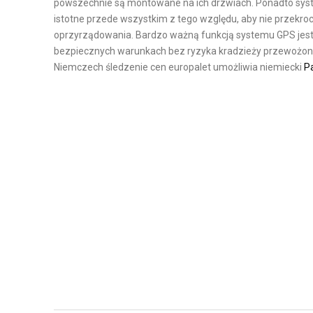
powszechnie są montowane na ich drzwiach. Ponadto syst
D
M
istotne przede wszystkim z tego względu, aby nie przekr
oprzyrządowania. Bardzo ważną funkcją systemu GPS jest
Z
A
bezpiecznych warunkach bez ryzyka kradzieży przewożonyc
A
G
Niemczech śledzenie cen europalet umożliwia niemiecki
P
N
A
I
Z
E
Y
Ł
N
A
O
Ń
W
C
E
U
W
C
Y
H
P
E
O
M
S
D
A
O