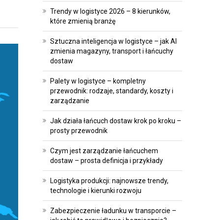
A
E
Trendy w logistyce 2026 – 8 kierunków,
T
I
które zmienią branżę
R
I
Sztuczna inteligencja w logistyce – jak AI
A
N
zmienia magazyny, transport i łańcuchy
N
W
dostaw
S
E
Palety w logistyce – kompletny
F
S
przewodnik: rodzaje, standardy, koszty i
O
T
zarządzanie
R
Y
Jak działa łańcuch dostaw krok po kroku –
M
C
prosty przewodnik
A
J
C
E
Czym jest zarządzanie łańcuchem
J
dostaw – prosta definicja i przykłady
P
A
Logistyka produkcji: najnowsze trendy,
R
technologie i kierunki rozwoju
O
A
P
W
Zabezpieczenie ładunku w transporcie –