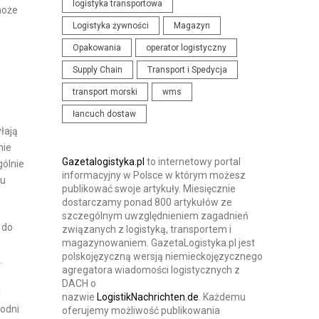
logistyka transportowa
może
N
I
Logistyka żywności
Magazyn
I
S
Opakowania
operator logistyczny
A
T
I
Supply Chain
Transport i Spedycja
Y
K
K
transport morski
wms
O
I
łancuch dostaw
N
łają
F
nie
E
Gazetalogistyka.pl
to internetowy portal
gólnie
informacyjny w Polsce w którym możesz
R
pu
publikować swoje artykuły. Miesięcznie
E
dostarczamy ponad 800 artykułów ze
szczególnym uwzględnieniem zagadnień
N
 do
związanych z logistyką, transportem i
C
magazynowaniem. GazetaLogistyka.pl jest
J
polskojęzyczną wersją niemieckojęzycznego
.
agregatora wiadomości logistycznych z
E
DACH o
i
nazwie
LogistikNachrichten.de
. Każdemu
łodni
oferujemy możliwość publikowania