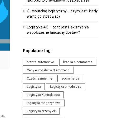
jak robić to prawidłowo i bezpiecznie?
R
O
O
I
Outsourcing logistyczny – czym jest i kiedy
G
P
warto go stosować?
R
R
Logistyka 4.0 – co to jest i jak zmienia
A
Z
współczesne łańcuchy dostaw?
M
E
O
P
W
I
Popularne tagi
A
S
N
Y
branża automotive
branża e-commerce
I
Ceny europalet w Niemczech
W
E
Części zamienne
ecommerce
Y
D
Logistyka
Logistyka chłodnicza
D
L
Logistyka Kontraktowa
A
A
R
logistyka magazynowa
L
Z
O
Logistyka przesyłek
E
ie,
G