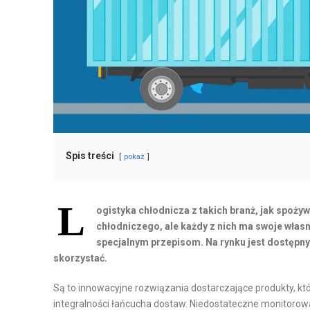
H
T
A
O
N
M
D
A
E
T
L
Y
I
Z
D
A
Y
C
Spis treści
pokaż
S
J
T
A
R
I
L
ogistyka chłodnicza z takich branż, jak spoż
Y
R
chłodniczego, ale każdy z nich ma swoje własn
B
O
specjalnym przepisom. Na rynku jest dostępnyc
U
B
skorzystać.
C
O
Są to innowacyjne rozwiązania dostarczające produkty, 
J
T
integralności łańcucha dostaw. Niedostateczne monitorowa
A
Y