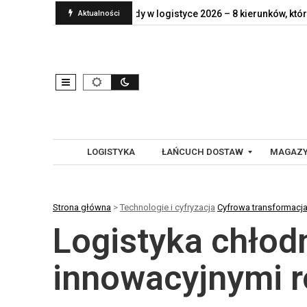
naprawdę jej…
Trendy w logistyce 2026 – 8 kierunków, które…
Aktualności
LOGISTYKA
ŁAŃCUCH DOSTAW
MAGAZY
Strona główna
>
Technologie i cyfryzacja
Cyfrowa transformacj
G
A
Logistyka chłod
L
U
O
T
B
O
innowacyjnymi 
A
M
L
A