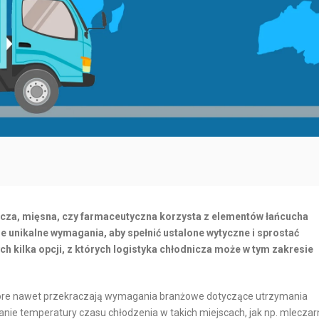
O
R
R
N
T
E
M
T
O
O
R
W
S
Y
K
C
I
H
I
I
O
N
B
ywcza, mięsna, czy farmaceutyczna korzysta z elementów łańcucha
T
S
e unikalne wymagania, aby spełnić ustalone wytyczne i sprostać
E
Ł
h kilka opcji, z których logistyka chłodnicza może w tym zakresie
R
U
M
G
które nawet przekraczają wymagania branżowe dotyczące utrzymania
O
A
nie temperatury czasu chłodzenia w takich miejscach, jak np. mleczarn
D
K