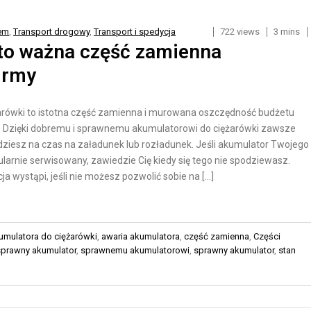
O
Y
R
K
em
,
Transport drogowy
,
Transport i spedycja
722 views
3 mins
T
A
 to ważna część zamienna
D
D
irmy
R
L
O
A
arówki to istotna część zamienna i murowana oszczędność budżetu
G
S
j. Dzięki dobremu i sprawnemu akumulatorowi do ciężarówki zawsze
O
K
ojedziesz na czas na załadunek lub rozładunek. Jeśli akumulator Twojego
W
L
gularnie serwisowany, zawiedzie Cię kiedy się tego nie spodziewasz.
Y
E
a wystąpi, jeśli nie możesz pozwolić sobie na […]
P
T
Ó
R
W
umulatora do ciężarówki
,
awaria akumulatora
,
część zamienna
,
Części
A
I
sprawny akumulator
,
sprawnemu akumulatorowi
,
sprawny akumulator
,
stan
N
N
S
T
P
E