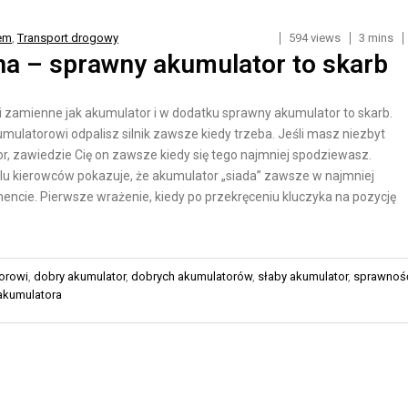
O
R
R
N
em
,
Transport drogowy
594 views
3 mins
T
E
a – sprawny akumulator to skarb
M
T
O
O
 zamienne jak akumulator i w dodatku sprawny akumulator to skarb.
R
W
mulatorowi odpalisz silnik zawsze kiedy trzeba. Jeśli masz niezbyt
S
Y
, zawiedzie Cię on zawsze kiedy się tego najmniej spodziewasz.
K
C
lu kierowców pokazuje, że akumulator „siada” zawsze w najmniej
I
H
cie. Pierwsze wrażenie, kiedy po przekręceniu kluczyka na pozycję
I
I
O
N
B
orowi
,
dobry akumulator
,
dobrych akumulatorów
,
słaby akumulator
,
sprawnoś
T
S
akumulatora
E
Ł
R
U
M
G
O
A
D
K