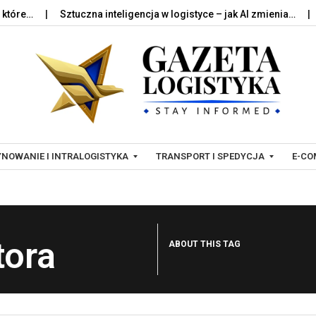
…
Sztuczna inteligencja w logistyce – jak AI zmienia…
Palet
Skip to content
NOWANIE I INTRALOGISTYKA
TRANSPORT I SPEDYCJA
E-CO
T
L
R
O
tora
ABOUT THIS TAG
A
G
N
I
S
S
P
T