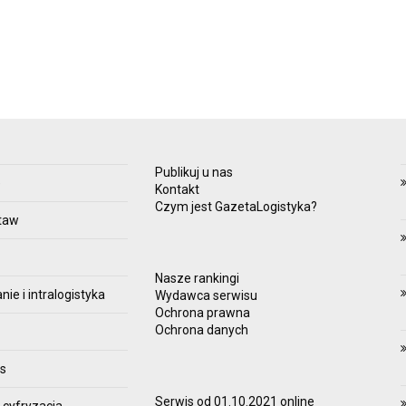
Publikuj u nas
e
Kontakt
Czym jest GazetaLogistyka?
taw
Nasze rankingi
e i intralogistyka
Wydawca serwisu
Ochrona prawna
Ochrona danych
es
Serwis od 01.10.2021 online
 cyfryzacja