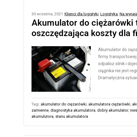
N
T
E
Y
30 września, 2021
Klienci dla logistyki
,
Logistyka
,
Na wynaj
Ł
K
Akumulator do ciężarówki
A
A
oszczędzająca koszty dla f
Ń
M
C
A
Akumulator do cięż
U
G
firmy transportowe
C
A
odpalisz silnik i d
H
Z
ciągnika nie jest re
Y
Y
Dramatyczna sytuacj
D
N
O
O
S
W
Tagi:
akumulator do cięzarówki
,
akumulatora ciężarówki
,
ak
T
A
zamienne
,
diagnostyka akumulatora
,
dobry akumulator
,
nie
A
akumulutora
,
stanu akumulatora
A
W
U