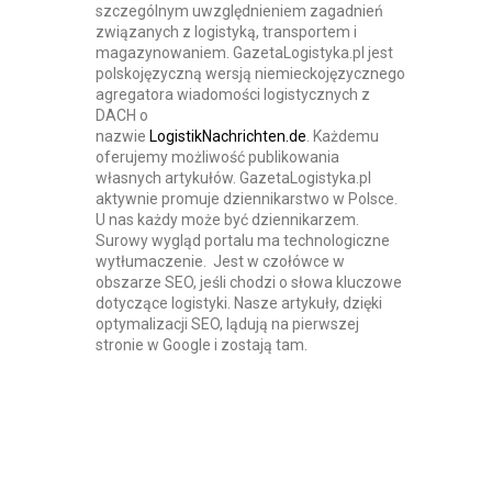
szczególnym uwzględnieniem zagadnień
związanych z logistyką, transportem i
magazynowaniem. GazetaLogistyka.pl jest
polskojęzyczną wersją niemieckojęzycznego
agregatora wiadomości logistycznych z
DACH o
nazwie
LogistikNachrichten.de
. Każdemu
oferujemy możliwość publikowania
własnych artykułów. GazetaLogistyka.pl
aktywnie promuje dziennikarstwo w Polsce.
U nas każdy może być dziennikarzem.
Surowy wygląd portalu ma technologiczne
wytłumaczenie. Jest w czołówce w
obszarze SEO, jeśli chodzi o słowa kluczowe
dotyczące logistyki. Nasze artykuły, dzięki
optymalizacji SEO, lądują na pierwszej
stronie w Google i zostają tam.