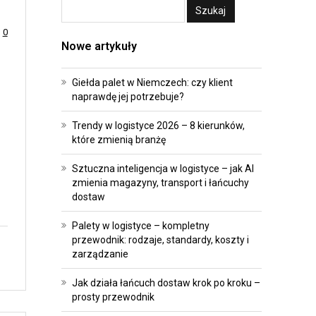
A
E
T
I
0
Nowe artykuły
R
I
A
N
Giełda palet w Niemczech: czy klient
N
W
naprawdę jej potrzebuje?
S
E
F
S
Trendy w logistyce 2026 – 8 kierunków,
O
T
które zmienią branżę
R
Y
Sztuczna inteligencja w logistyce – jak AI
M
C
zmienia magazyny, transport i łańcuchy
A
J
dostaw
C
E
Palety w logistyce – kompletny
J
przewodnik: rodzaje, standardy, koszty i
P
A
zarządzanie
R
O
A
Jak działa łańcuch dostaw krok po kroku –
prosty przewodnik
P
W