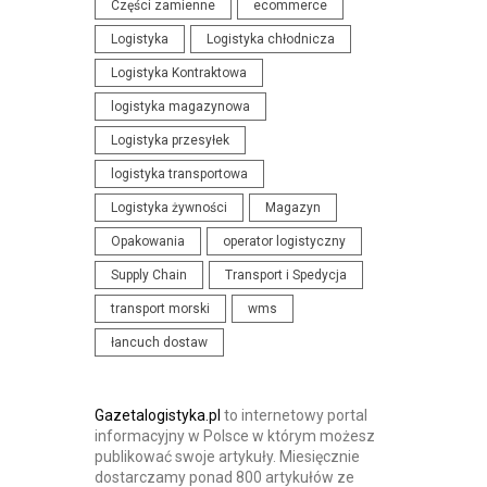
Części zamienne
ecommerce
N
I
Logistyka
Logistyka chłodnicza
I
S
Logistyka Kontraktowa
A
T
I
logistyka magazynowa
Y
K
K
Logistyka przesyłek
O
I
logistyka transportowa
N
Logistyka żywności
Magazyn
F
Opakowania
operator logistyczny
E
R
Supply Chain
Transport i Spedycja
E
transport morski
wms
N
łancuch dostaw
C
J
E
Gazetalogistyka.pl
to internetowy portal
informacyjny w Polsce w którym możesz
publikować swoje artykuły. Miesięcznie
dostarczamy ponad 800 artykułów ze