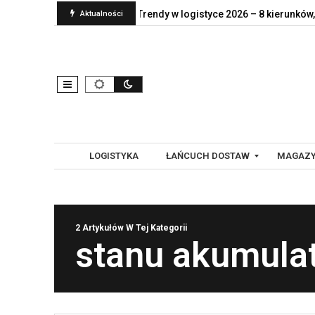
ient naprawdę jej…
Trendy w logistyce 2026 – 8 kierunków, które
Aktualności
LOGISTYKA
ŁAŃCUCH DOSTAW
MAGAZY
G
A
2 Artykułów W Tej Kategorii
L
U
stanu akumula
O
T
B
O
A
M
L
A