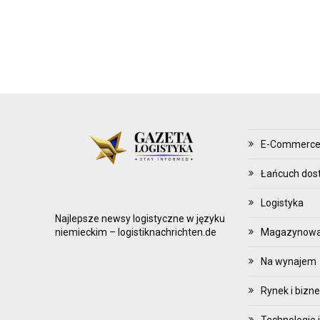
Z
Ą
D
Z
A
N
I
E
E-Commerc
Z
A
Łańcuch dos
P
Logistyka
A
Najlepsze newsy logistyczne w języku
S
Magazynowani
niemieckim – logistiknachrichten.de
A
Na wynajem
M
I
Rynek i bizn
Technologie i