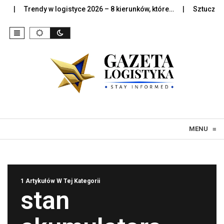
Trendy w logistyce 2026 – 8 kierunków, które…
Sztuczna int
Skip to content
MENU
≡
1 Artykułów W Tej Kategorii
stan