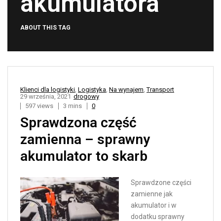
akumulatora
ABOUT THIS TAG
Klienci dla logistyki
,
Logistyka
,
Na wynajem
,
Transport
29 września, 2021
drogowy
597 views
3 mins
0
Sprawdzona część
zamienna – sprawny
akumulator to skarb
Sprawdzone części
zamienne jak
akumulator i w
dodatku sprawny