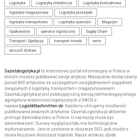
Logistyka
Logistyka chłodnicza
Logistyka Kontraktowa
logistyka magazynowa
Logistyka przesyłek
logistyka transportowa
Logistyka żywności
Magazyn
Opakowania
operator logistyczny
Supply Chain
Transport i Spedycja
transport morski
wms
łancuch dostaw
Gazetalogistyka.pl
to internetowy portal informacyjny w Polsce w
którym możesz publikować swoje artykuły. Miesięcznie dostarczamy
ponad 800 artykułów ze szczególnym uwzględnieniem zagadnień
związanych z logistyką, transportem i magazynowaniem.
GazetaLogistyka.pl jest polskojęzyczną wersją niemieckojęzycznego
agregatora wiadomości logistycznych z DACH o
nazwie
LogistikNachrichten.de
. Każdemu oferujemy możliwość
publikowania własnych artykułów. GazetaLogistyka.pl aktywnie
promuje dziennikarstwo w Polsce. U nas każdy może być
dziennikarzem. Surowy wygląd portalu ma technologiczne
wytłumaczenie. Jest w czołówce w obszarze SEO, jeśli chodzi o
słowa kluczowe dotyczące logistyki. Nasze artykuły, dzięki