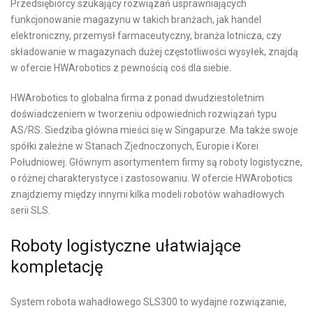
Przedsiębiorcy szukający rozwiązań usprawniających
funkcjonowanie magazynu w takich branżach, jak handel
elektroniczny, przemysł farmaceutyczny, branża lotnicza, czy
składowanie w magazynach dużej częstotliwości wysyłek, znajdą
w ofercie HWArobotics z pewnością coś dla siebie.
HWArobotics to globalna firma z ponad dwudziestoletnim
doświadczeniem w tworzeniu odpowiednich rozwiązań typu
AS/RS. Siedziba główna mieści się w Singapurze. Ma także swoje
spółki zależne w Stanach Zjednoczonych, Europie i Korei
Południowej. Głównym asortymentem firmy są roboty logistyczne,
o różnej charakterystyce i zastosowaniu. W ofercie HWArobotics
znajdziemy między innymi kilka modeli robotów wahadłowych
serii SLS.
Roboty logistyczne ułatwiające
kompletację
System robota wahadłowego SLS300 to wydajne rozwiązanie,