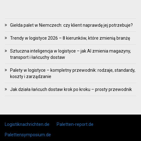
Giełda palet w Niemczech: czy klient naprawdę jej potrzebuje?
Trendy w logistyce 2026 – 8 kierunków, które zmienią branżę
Sztuczna inteligencja w logistyce – jak AI zmienia magazyny,
transport i łańcuchy dostaw
Palety w logistyce – kompletny przewodnik: rodzaje, standardy,
koszty i zarządzanie
Jak działa łańcuch dostaw krok po kroku – prosty przewodnik
Skip to content
Logistiknachrichten.de
Paletten-report.de
Palettensymposium.de