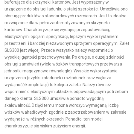
buforujące dla skrzynek i kartonów. Jest wyposażony w
urządzenie do obsługi ładunku o stałej szerokości. Umożliwia ono
obsługę produktów o standardowych rozmiarach. Jest to idealne
rozwiązanie dla w pełni zautomatyzowanych skrzynek i
kartonów. Charakteryzuje się wydajną przepustowością,
elastycznymi opcjami specyfikacji, lepszym wykorzystaniem
przestrzeni i bardziej niezawodnym sprzętem operacyjnym. Zalet
SLS300 jest więcej. Przede wszystko należy wspomnieć o
wysokiej gęstości przechowywania. Po drugie, o dużej zdolności
obsługi zamówień (wiele wózków transportowych przetwarza
jednostki magazynowe równolegle). Wysokie wykorzystanie
urządzenia (szybki załadunek i rozładunek oraz większa
wydajność kompletacji) to kolejna zaleta. Należy również
wspomnieć o elastycznym układzie, odpowiadającym potrzebom
danego klienta. SLS300 umożliwia ponadto wygodną
skalowalność. Dzięki temu można wdrożyć wymaganą liczbę
wózków wahadłowych zgodnie z zapotrzebowaniem w zakresie
wydajności w różnych okresach. Ponadto, ten model
charakteryzuje się niskim zużyciem energii.