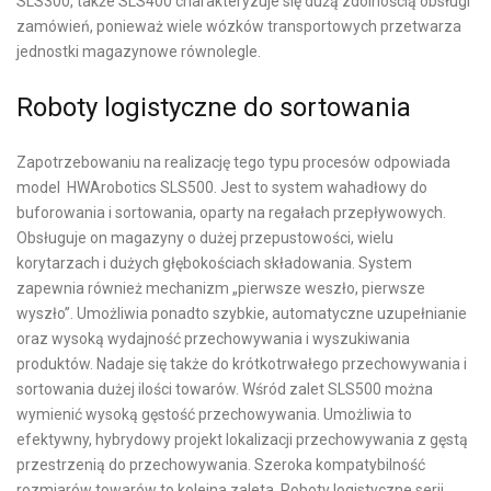
SLS300, także SLS400 charakteryzuje się dużą zdolnością obsługi
zamówień, ponieważ wiele wózków transportowych przetwarza
jednostki magazynowe równolegle.
Roboty logistyczne do sortowania
Zapotrzebowaniu na realizację tego typu procesów odpowiada
model HWArobotics SLS500. Jest to system wahadłowy do
buforowania i sortowania, oparty na regałach przepływowych.
Obsługuje on magazyny o dużej przepustowości, wielu
korytarzach i dużych głębokościach składowania. System
zapewnia również mechanizm „pierwsze weszło, pierwsze
wyszło”. Umożliwia ponadto szybkie, automatyczne uzupełnianie
oraz wysoką wydajność przechowywania i wyszukiwania
produktów. Nadaje się także do krótkotrwałego przechowywania i
sortowania dużej ilości towarów. Wśród zalet SLS500 można
wymienić wysoką gęstość przechowywania. Umożliwia to
efektywny, hybrydowy projekt lokalizacji przechowywania z gęstą
przestrzenią do przechowywania. Szeroka kompatybilność
rozmiarów towarów to kolejna zaleta. Roboty logistyczne serii