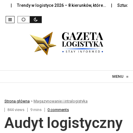
Trendy w logistyce 2026 – 8 kierunków, które…
Sztuczna intelig
Skip to content
MENU
≡
Strona główna
>
Magazynowanie i intralogistyka
844 views
9 mins
0 comments
Audyt logistyczny