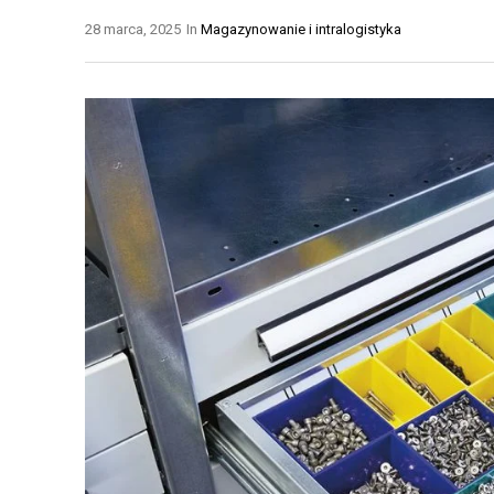
N
T
28 marca, 2025
In
Magazynowanie i intralogistyka
E
Y
Ł
K
A
A
Ń
M
C
A
U
G
C
A
H
Z
Y
Y
D
N
O
O
S
W
T
A
A
A
W
U