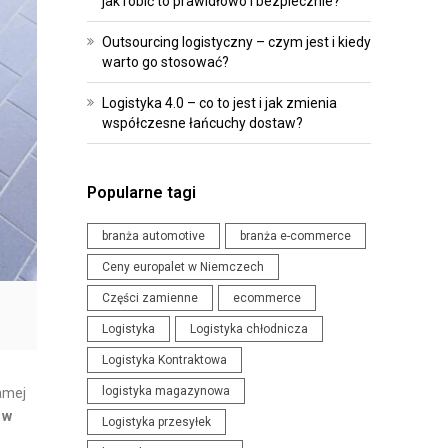
jak robić to prawidłowo i bezpiecznie?
R
O
O
I
Outsourcing logistyczny – czym jest i kiedy
G
P
warto go stosować?
R
R
Logistyka 4.0 – co to jest i jak zmienia
A
Z
współczesne łańcuchy dostaw?
M
E
O
P
W
I
Popularne tagi
A
S
N
Y
branża automotive
branża e-commerce
I
Ceny europalet w Niemczech
W
E
Części zamienne
ecommerce
Y
D
Logistyka
Logistyka chłodnicza
D
L
Logistyka Kontraktowa
A
A
R
logistyka magazynowa
L
samej
Z
 w
O
Logistyka przesyłek
E
G