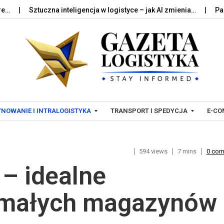
ztuczna inteligencja w logistyce – jak AI zmienia…
Palety w log
Skip to content
NOWANIE I INTRALOGISTYKA
TRANSPORT I SPEDYCJA
E-CO
594 views
7 mins
0 co
T
L
– idealne
R
O
A
G
N
I
a małych magazynów
S
S
P
T