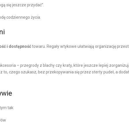
ogą się jeszcze przydać”.
odę codziennego życia.
ni
ść i dostępność
towaru. Regały wtykowe ułatwiają organizację przest
soria – przegrody z blachy czy kraty, które jeszcze lepiej zorganizuj
 to, czego szukasz, bez przekopywania się przez sterty pudeł, a dod
ywie
tym tak:
ałów