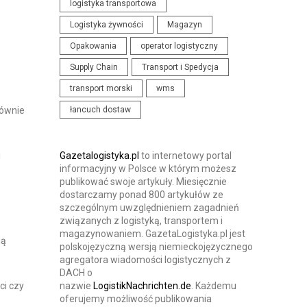
logistyka transportowa
N
I
Logistyka żywności
Magazyn
I
S
Opakowania
operator logistyczny
A
T
I
Supply Chain
Transport i Spedycja
Y
K
K
transport morski
wms
O
I
łancuch dostaw
równie
N
F
E
Gazetalogistyka.pl
to internetowy portal
i
informacyjny w Polsce w którym możesz
R
publikować swoje artykuły. Miesięcznie
E
dostarczamy ponad 800 artykułów ze
szczególnym uwzględnieniem zagadnień
N
związanych z logistyką, transportem i
C
magazynowaniem. GazetaLogistyka.pl jest
ją
J
polskojęzyczną wersją niemieckojęzycznego
agregatora wiadomości logistycznych z
E
DACH o
nazwie
LogistikNachrichten.de
. Każdemu
ci czy
oferujemy możliwość publikowania