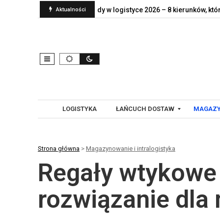
rawdę jej…
Trendy w logistyce 2026 – 8 kierunków, które…
S
Aktualności
LOGISTYKA
ŁAŃCUCH DOSTAW
MAGAZY
Strona główna
>
Magazynowanie i intralogistyka
G
A
Regały wtykowe 
L
U
O
T
B
O
rozwiązanie dl
A
M
L
A