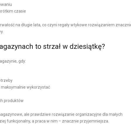
owaniu
 krótkim czasie
rwałość na długie lata, co czyni regały wtykowe rozwiązaniem znaczni
y.
gazynach to strzał w dziesiątkę?
gazynie, gdy:
otrzeby
sz maksymalnie wykorzystać
ich produktów
 magazynowe, ale prawdziwe rozwiązanie organizacyjne dla małych
ziej funkcjonalny, a praca w nim – znacznie przyjemniejsza.