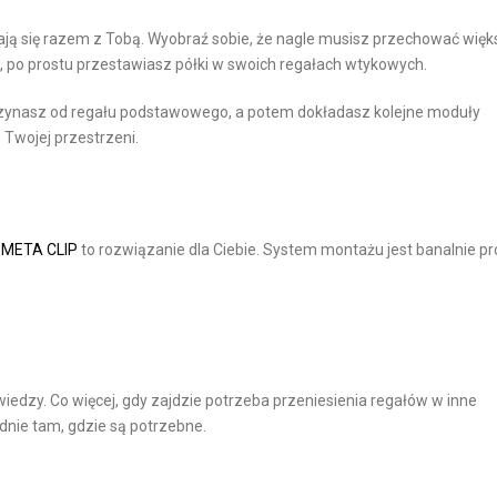
E
iają się razem z Tobą. Wyobraź sobie, że nagle musisz przechować wię
 po prostu przestawiasz półki w swoich regałach wtykowych.
O
P
zynasz od regału podstawowego, a potem dokładasz kolejne moduły
A
Twojej przestrzeni.
K
O
W
A
 META CLIP
to rozwiązanie dla Ciebie. System montażu jest banalnie pr
N
I
A
W
E
wiedzy. Co więcej, gdy zajdzie potrzeba przeniesienia regałów w inne
-
dnie tam, gdzie są potrzebne.
C
O