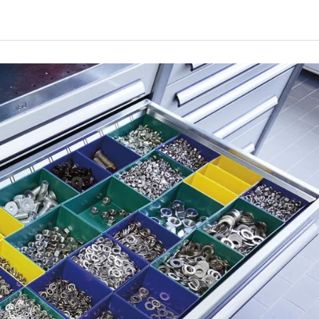
O
Y
R
K
T
A
D
D
R
L
O
A
G
S
O
K
W
L
Y
E
P
T
Ó
R
W
A
I
N
N
S
T
P
E