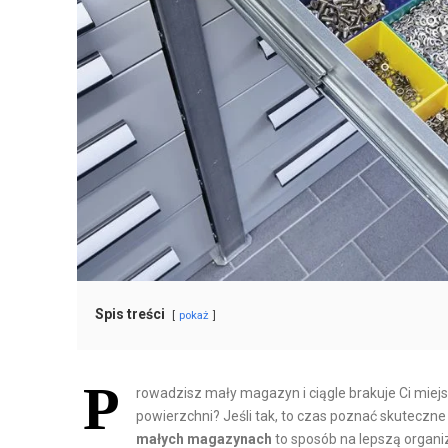
H
T
A
O
N
M
D
A
E
T
L
Y
I
Z
D
A
Y
C
S
J
T
A
R
I
Y
R
Spis treści
pokaż
B
O
U
B
P
C
O
rowadzisz mały magazyn i ciągle brakuje Ci miejs
powierzchni? Jeśli tak, to czas poznać skuteczne
J
T
małych magazynach
to sposób na lepszą organi
A
Y