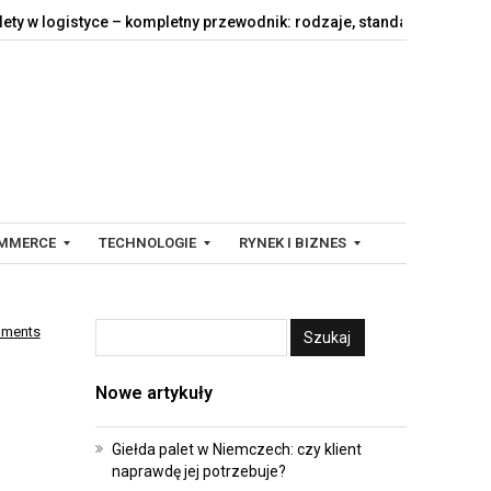
istyce – kompletny przewodnik: rodzaje, standardy,…
Jak działa
MMERCE
TECHNOLOGIE
RYNEK I BIZNES
mments
C
F
Y
I
Nowe artykuły
F
N
R
A
O
N
Giełda palet w Niemczech: czy klient
naprawdę jej potrzebuje?
W
S