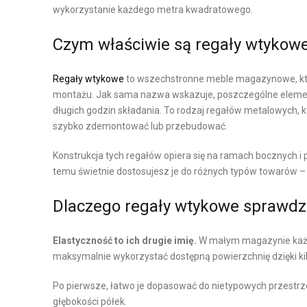
wykorzystanie każdego metra kwadratowego.
K
P
A
Czym właściwie są regały wtykow
R
O
L
Regały wtykowe
to wszechstronne meble magazynowe, kt
D
O
montażu. Jak sama nazwa wskazuje, poszczególne elemen
U
G
długich godzin składania. To rodzaj regałów metalowych, k
K
I
szybko zdemontować lub przebudować.
C
S
J
T
Konstrukcja tych regałów opiera się na ramach bocznych i
temu świetnie dostosujesz je do różnych typów towarów – 
A
Y
I
K
Dlaczego regały wtykowe sprawdz
L
A
O
M
Elastyczność to ich drugie imię.
W małym magazynie każdy
G
A
maksymalnie wykorzystać dostępną powierzchnię dzięki k
I
G
S
A
Po pierwsze, łatwo je dopasować do nietypowych przestrze
T
Z
głębokości półek.