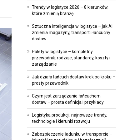
A
E
Trendy w logistyce 2026 – 8 kierunków,
T
I
które zmienią branżę
R
I
Sztuczna inteligencja w logistyce – jak AI
A
N
zmienia magazyny, transport i łańcuchy
N
W
dostaw
S
E
Palety w logistyce – kompletny
F
S
przewodnik: rodzaje, standardy, koszty i
O
T
zarządzanie
R
Y
Jak działa łańcuch dostaw krok po kroku –
M
C
prosty przewodnik
A
J
C
E
Czym jest zarządzanie łańcuchem
J
dostaw – prosta definicja i przykłady
P
A
Logistyka produkcji: najnowsze trendy,
R
technologie i kierunki rozwoju
O
A
P
W
Zabezpieczenie ładunku w transporcie –