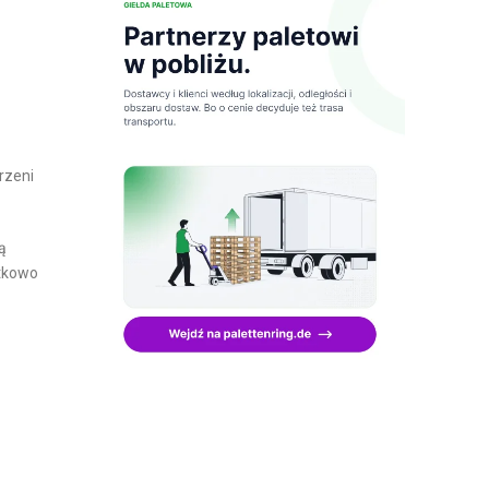
rzeni
ą
atkowo