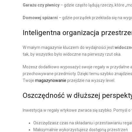
Ż
Garażu czy piwnicy
– gdzie często lądują rzeczy, które „m
S
E
T
Domowej spiżarni
– gdzie porządek przekłada się na wyg
N
A
I
W
Inteligentna organizacja przestrze
E
M
W małym magazynie kluczem do wydajności jest
widoczno
A
tak, by wszystko było widoczne na pierwszy rzut oka.
G
A
Możesz dodatkowo wyposażyć swoje regały w przydatne akce
Z
przechowywane przedmioty. Dzięki temu szybko znajdziesz
Twoje
magazynowanie
przejdzie na wyższy level.
Y
N
Oszczędność w dłuższej perspekt
U
Z
Inwestycja w regały wtykowe zwraca się szybko. Pomyśl o 
A
Oszczędzasz czas na składaniu i przestawianiu reg
R
Maksymalnie wykorzystujesz dostępną przestrzeń