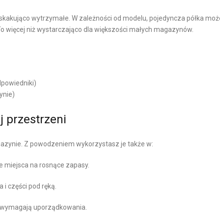
M
M
 zaskakująco wytrzymałe. W zależności od modelu, pojedyncza półka moż
E
To więcej niż wystarczająco dla większości małych magazynów.
R
C
E
dpowiedniki)
ynie)
 przestrzeni
gazynie. Z powodzeniem wykorzystasz je także w:
je miejsca na rosnące zapasy.
i części pod ręką.
y wymagają uporządkowania.