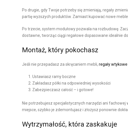
Y
Y
Po drugie, gdy Twoje potrzeby się zmieniają, regały zmien
K
N
partię wyższych produktów. Zamiast kupować nowe meble,
A
O
P
W
Po trzecie, system modułowy pozwala na rozbudowę. Zac
R
A
dostawne, tworząc ciągi regałowe dopasowane idealnie do 
O
P
D
Montaż, który pokochasz
O
U
W
K
Jeśli nie przepadasz za skręcaniem mebli,
regały wtykowe
I
C
E
Ustawiasz ramy boczne
J
Zakładasz półki na odpowiedniej wysokości
R
I
Zabezpieczasz całość – i gotowe!
Z
Z
C
Nie potrzebujesz specjalistycznych narzędzi ani fachowej 
A
H
miejsce, szybko je zdemontujasz i złożysz ponownie dokła
R
N
Z
I
Wytrzymałość, która zaskakuje
Ą
E