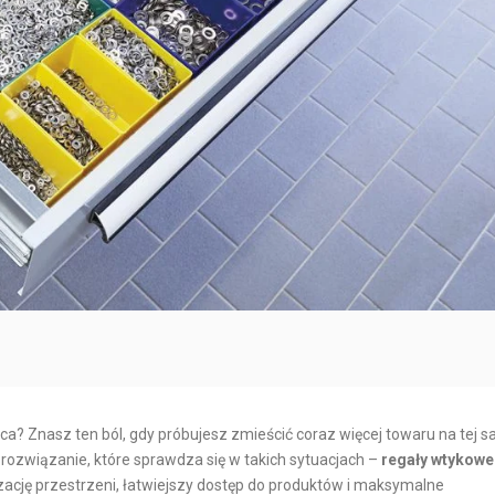
O
R
R
N
T
E
M
T
O
O
R
W
S
Y
K
C
I
H
I
I
O
N
B
T
S
E
Ł
R
U
M
G
ca? Znasz ten ból, gdy próbujesz zmieścić coraz więcej towaru na tej 
 rozwiązanie, które sprawdza się w takich sytuacjach –
regały wtykowe
O
A
zację przestrzeni, łatwiejszy dostęp do produktów i maksymalne
D
K