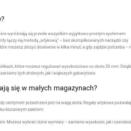
A
L
L
I
e?
N
E
Y
N
óre wyróżniają się przede wszystkim wyjątkowo prostym systemem
T
ty łączy się metodą „wtykową” – bez skomplikowanych narzędzi czy
Ó
tóre możesz złożyć dosłownie w kilka minut, a gdy zajdzie potrzeba – 
W
W
 półkach, które możesz regulować wysokościowo co około 25 mm. Dzięk
E
zarówno tych drobnych, jak i większych gabarytowo.
-
C
ają się w małych magazynach?
O
M
 centymetr przestrzeni jest na wagę złota. Regały wtykowe pozwala
M
ilku kluczowym zaletom:
E
R
ni. Możesz wybrać różne wymiary – zarówno wysokości, jak i szerokoś
C