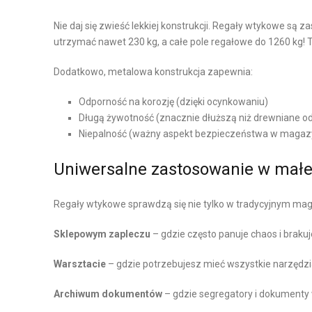
D
M
Nie daj się zwieść lekkiej konstrukcji. Regały wtykowe są
Z
A
utrzymać nawet 230 kg, a całe pole regałowe do 1260 kg! 
A
G
Dodatkowo, metalowa konstrukcja zapewnia:
N
A
I
Z
Odporność na korozję (dzięki ocynkowaniu)
E
Y
Długą żywotność (znacznie dłuższą niż drewniane o
Ł
N
Niepalność (ważny aspekt bezpieczeństwa w magaz
A
O
Ń
W
Uniwersalne zastosowanie w małej
C
E
U
Regały wtykowe sprawdzą się nie tylko w tradycyjnym ma
W
C
Y
Sklepowym zapleczu
– gdzie często panuje chaos i braku
H
P
E
Warsztacie
– gdzie potrzebujesz mieć wszystkie narzędzia 
O
M
S
D
Archiwum dokumentów
– gdzie segregatory i dokument
A
O