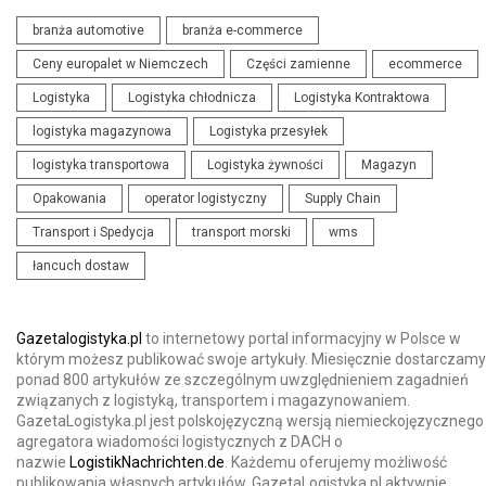
branża automotive
branża e-commerce
Ceny europalet w Niemczech
Części zamienne
ecommerce
Logistyka
Logistyka chłodnicza
Logistyka Kontraktowa
logistyka magazynowa
Logistyka przesyłek
logistyka transportowa
Logistyka żywności
Magazyn
Opakowania
operator logistyczny
Supply Chain
Transport i Spedycja
transport morski
wms
łancuch dostaw
Gazetalogistyka.pl
to internetowy portal informacyjny w Polsce w
którym możesz publikować swoje artykuły. Miesięcznie dostarczamy
ponad 800 artykułów ze szczególnym uwzględnieniem zagadnień
związanych z logistyką, transportem i magazynowaniem.
GazetaLogistyka.pl jest polskojęzyczną wersją niemieckojęzycznego
agregatora wiadomości logistycznych z DACH o
nazwie
LogistikNachrichten.de
. Każdemu oferujemy możliwość
publikowania własnych artykułów. GazetaLogistyka.pl aktywnie