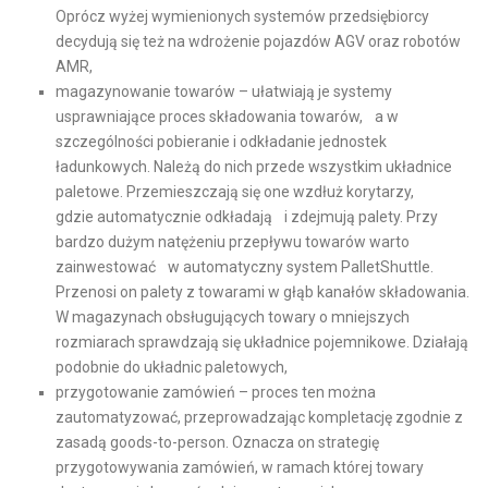
Oprócz wyżej wymienionych systemów przedsiębiorcy
decydują się też na wdrożenie pojazdów AGV oraz robotów
AMR,
magazynowanie towarów – ułatwiają je systemy
usprawniające proces składowania towarów, a w
szczególności pobieranie i odkładanie jednostek
ładunkowych. Należą do nich przede wszystkim układnice
paletowe. Przemieszczają się one wzdłuż korytarzy,
gdzie automatycznie odkładają i zdejmują palety. Przy
bardzo dużym natężeniu przepływu towarów warto
zainwestować w automatyczny system PalletShuttle.
Przenosi on palety z towarami w głąb kanałów składowania.
W magazynach obsługujących towary o mniejszych
rozmiarach sprawdzają się układnice pojemnikowe. Działają
podobnie do układnic paletowych,
przygotowanie zamówień – proces ten można
zautomatyzować, przeprowadzając kompletację zgodnie z
zasadą goods-to-person. Oznacza on strategię
przygotowywania zamówień, w ramach której towary