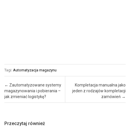
Tagi:
Automatyzacja magazynu
Post navigation
←
Zautomatyzowane systemy
Kompletacja manualna jako
magazynowania i pobierania –
jeden z rodzajów kompletacji
jak zmieniać logistykę?
zamówień
→
Przeczytaj również