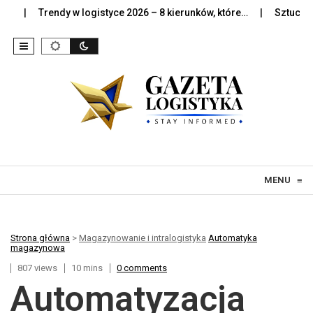
Trendy w logistyce 2026 – 8 kierunków, które…
Sztuczna intelig
Skip to content
MENU
≡
Strona główna
>
Magazynowanie i intralogistyka
Automatyka
magazynowa
807 views
10 mins
0 comments
Automatyzacja