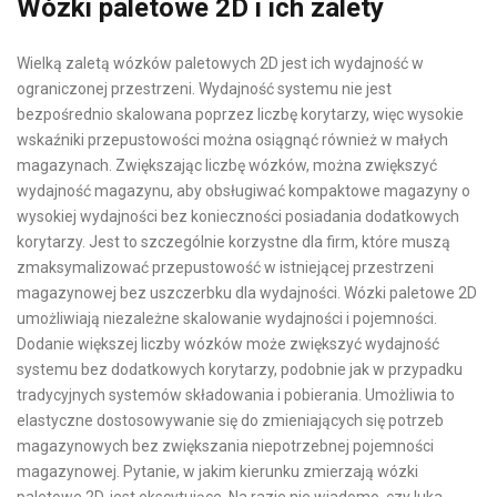
Wózki paletowe 2D i ich zalety
Wielką zaletą wózków paletowych 2D jest ich wydajność w
ograniczonej przestrzeni. Wydajność systemu nie jest
bezpośrednio skalowana poprzez liczbę korytarzy, więc wysokie
wskaźniki przepustowości można osiągnąć również w małych
magazynach. Zwiększając liczbę wózków, można zwiększyć
wydajność magazynu, aby obsługiwać kompaktowe magazyny o
wysokiej wydajności bez konieczności posiadania dodatkowych
korytarzy. Jest to szczególnie korzystne dla firm, które muszą
zmaksymalizować przepustowość w istniejącej przestrzeni
magazynowej bez uszczerbku dla wydajności. Wózki paletowe 2D
umożliwiają niezależne skalowanie wydajności i pojemności.
Dodanie większej liczby wózków może zwiększyć wydajność
systemu bez dodatkowych korytarzy, podobnie jak w przypadku
tradycyjnych systemów składowania i pobierania. Umożliwia to
elastyczne dostosowywanie się do zmieniających się potrzeb
magazynowych bez zwiększania niepotrzebnej pojemności
magazynowej. Pytanie, w jakim kierunku zmierzają wózki
paletowe 2D, jest ekscytujące. Na razie nie wiadomo, czy luka