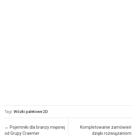
Tagi:
Wózki paletowe 2D
Post navigation
←
Pojemniki dla branży mięsnej
Kompletowanie zamówień
od Grupy Craemer
dzięki rozwiązaniom