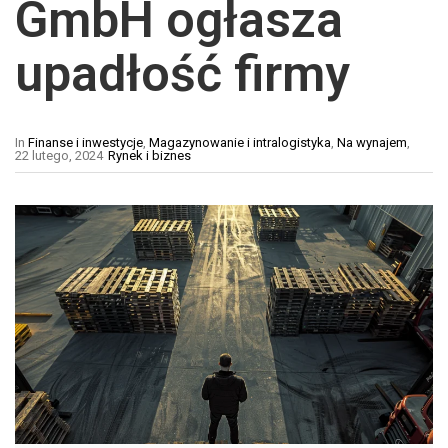
GmbH ogłasza
upadłość firmy
In
Finanse i inwestycje
,
Magazynowanie i intralogistyka
,
Na wynajem
,
22 lutego, 2024
Rynek i biznes