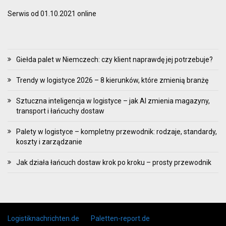
Serwis od 01.10.2021 online
Giełda palet w Niemczech: czy klient naprawdę jej potrzebuje?
Trendy w logistyce 2026 – 8 kierunków, które zmienią branżę
Sztuczna inteligencja w logistyce – jak AI zmienia magazyny,
transport i łańcuchy dostaw
Palety w logistyce – kompletny przewodnik: rodzaje, standardy,
koszty i zarządzanie
Jak działa łańcuch dostaw krok po kroku – prosty przewodnik
Skip to content
Logistiknachrichten.de
Paletten-report.de