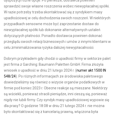
dyspozycji różne opcje. Po pierwsze, dostawca powinien
sprawdzić swoje własne roszczenia wobec niewypłacalnej spółki.
W razie potrzeby trzeba skontaktować się z syndykiem masy
upadłościowej w celu dochodzenia swoich roszczeń. W niektórych
przypadkach sensowne może być zaprzestanie dostaw do
niewypłacalnej spółki lub dokonanie alternatywnych ustaleń
dotyczących płatności. Ponadto dostawca powinien dokonać
przeglądu swoich relacji biznesowych i umów z innymi klientami w
celu zminimalizowania ryzyka dalszej niewypłacalności.
Dobrym przykładem gdy chodzi o upadłość firmy w sektorze palet
jest firma z Garching: Baumann Paletten GmbH. Firma złożyła
wniosek o upadłość w dniu 21 lutego 2024 r. (
numer akt 1500 IN
548/24
). Po różnych informacjach ze środowiska paletowego
dowiedzieliśmy się również o wizycie organów podatkowych w
firmie pod koniec 2023 r. Obecne reakcje są mieszane. Niektórzy
są wściekli, ponieważ stracili pieniądze, inni cieszą się, ponieważ
nigdy nie lubili firmy. Czy syndyk masy upadłościowej wypowie się
dla prasy? O godzinie 18:08 w dniu 21 lutego 2024 r. nie można
było skontaktować się z kancelarią prawną, włączona była