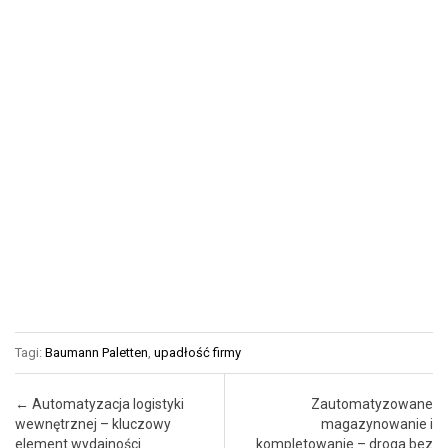
Tagi:
Baumann Paletten
,
upadłość firmy
Post navigation
←
Automatyzacja logistyki
Zautomatyzowane
wewnętrznej – kluczowy
magazynowanie i
element wydajności
kompletowanie – droga bez