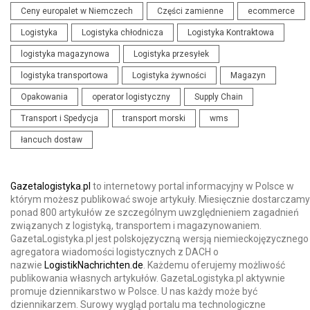
Ceny europalet w Niemczech
Części zamienne
ecommerce
Logistyka
Logistyka chłodnicza
Logistyka Kontraktowa
logistyka magazynowa
Logistyka przesyłek
logistyka transportowa
Logistyka żywności
Magazyn
Opakowania
operator logistyczny
Supply Chain
Transport i Spedycja
transport morski
wms
łancuch dostaw
Gazetalogistyka.pl
to internetowy portal informacyjny w Polsce w
którym możesz publikować swoje artykuły. Miesięcznie dostarczamy
ponad 800 artykułów ze szczególnym uwzględnieniem zagadnień
związanych z logistyką, transportem i magazynowaniem.
GazetaLogistyka.pl jest polskojęzyczną wersją niemieckojęzycznego
agregatora wiadomości logistycznych z DACH o
nazwie
LogistikNachrichten.de
. Każdemu oferujemy możliwość
publikowania własnych artykułów. GazetaLogistyka.pl aktywnie
promuje dziennikarstwo w Polsce. U nas każdy może być
dziennikarzem. Surowy wygląd portalu ma technologiczne