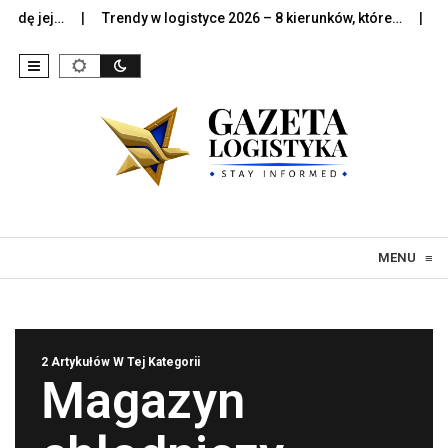
dę jej…
Trendy w logistyce 2026 – 8 kierunków, które…
Sztu
Skip to content
MENU
≡
2 Artykułów W Tej Kategorii
Magazyn