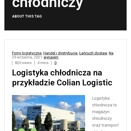
chłodniczy
ABOUT THIS TAG
Firmy logistyczne
,
Handel i dystrybucja
,
Łańcuch dostaw
,
Na
29 września, 2021
wynajem
820 views
4 mins
0
Logistyka chłodnicza na
przykładzie Colian Logistic
Logistyka
chłodnicza to
magazyn
chłodniczy
oraz transport