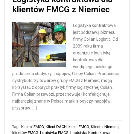
klientów FMCG z Niemiec
Logistyka kontraktowa
jest podstawą biznesu
firmy Colian Logistic. Od
2009 roku firma
organizuje logistykę
kontraktową dla
wiodącego polskiego
producenta słodyczy i napojów, Grupy Colian. Producenci i
dystrybutorzy towarów grupy FMCG z Niemiec, mogą
korzystać z dobrych praktyk firmy logistycznej Colian.
Firma Colian przewozi, przechowuje i konfekcjonuje
najbardziej znane w Polsce marki słodyczy, napojów i
przypraw. […]
Tagi:
Klienci FMCG
,
Klient DACH
,
klient FMCG
,
Klient z Niemiec
,
klientów FMCG
,
Logistyka FMCG
,
Logistyka Kontraktowa
,