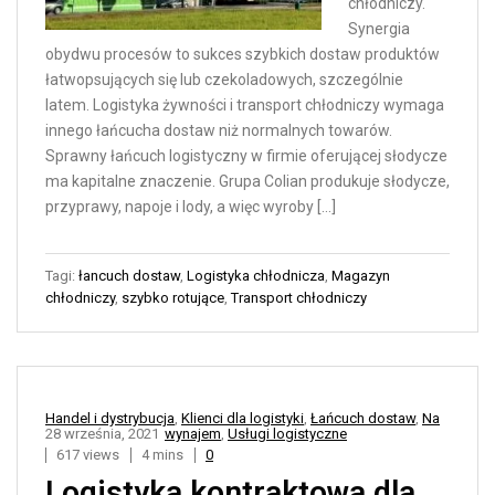
chłodniczy.
Synergia
obydwu procesów to sukces szybkich dostaw produktów
łatwopsujących się lub czekoladowych, szczególnie
latem. Logistyka żywności i transport chłodniczy wymaga
innego łańcucha dostaw niż normalnych towarów.
Sprawny łańcuch logistyczny w firmie oferującej słodycze
ma kapitalne znaczenie. Grupa Colian produkuje słodycze,
przyprawy, napoje i lody, a więc wyroby […]
Tagi:
łancuch dostaw
,
Logistyka chłodnicza
,
Magazyn
chłodniczy
,
szybko rotujące
,
Transport chłodniczy
Handel i dystrybucja
,
Klienci dla logistyki
,
Łańcuch dostaw
,
Na
28 września, 2021
wynajem
,
Usługi logistyczne
617 views
4 mins
0
Logistyka kontraktowa dla