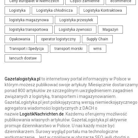
Ceny europalet w Niemczech
Części zamienne
ecommerce
Logistyka
Logistyka chłodnicza
Logistyka Kontraktowa
logistyka magazynowa
Logistyka przesyłek
logistyka transportowa
Logistyka żywności
Magazyn
Opakowania
operator logistyczny
Supply Chain
Transport i Spedycja
transport morski
wms
łancuch dostaw
Gazetalogistyka.pl
to internetowy portal informacyjny w Polsce w
którym możesz publikować swoje artykuły. Miesięcznie dostarczamy
ponad 800 artykułów ze szczególnym uwzględnieniem zagadnień
związanych z logistyką, transportem i magazynowaniem.
GazetaLogistyka.pl jest polskojęzyczną wersją niemieckojęzycznego
agregatora wiadomości logistycznych z DACH o
nazwie
LogistikNachrichten.de
. Każdemu oferujemy możliwość
publikowania własnych artykułów. GazetaLogistyka.pl aktywnie
promuje dziennikarstwo w Polsce. U nas każdy może być
dziennikarzem. Surowy wygląd portalu ma technologiczne
wytłumaczenie. Jest w czołówce w obszarze SEO, jeśli chodzi o