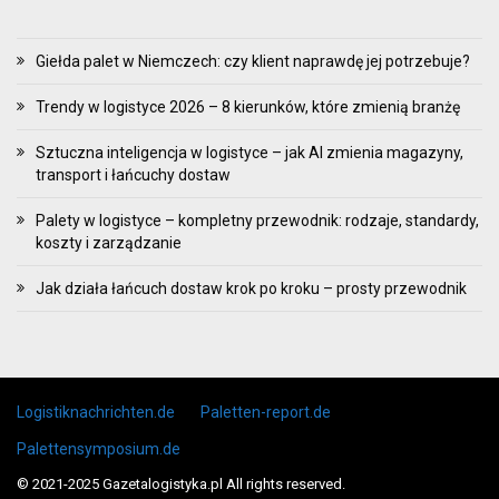
Giełda palet w Niemczech: czy klient naprawdę jej potrzebuje?
Trendy w logistyce 2026 – 8 kierunków, które zmienią branżę
Sztuczna inteligencja w logistyce – jak AI zmienia magazyny,
transport i łańcuchy dostaw
Palety w logistyce – kompletny przewodnik: rodzaje, standardy,
koszty i zarządzanie
Jak działa łańcuch dostaw krok po kroku – prosty przewodnik
Skip to content
Logistiknachrichten.de
Paletten-report.de
Palettensymposium.de
© 2021-2025 Gazetalogistyka.pl All rights reserved.