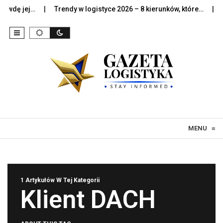
wdę jej…
Trendy w logistyce 2026 – 8 kierunków, które…
Szt
Skip to content
MENU
≡
1 Artykułów W Tej Kategorii
Klient DACH