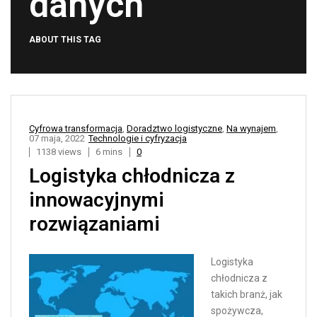
danych
ABOUT THIS TAG
Cyfrowa transformacja
,
Doradztwo logistyczne
,
Na wynajem
,
07 maja, 2022
Technologie i cyfryzacja
1138 views
6 mins
0
Logistyka chłodnicza z
innowacyjnymi
rozwiązaniami
Logistyka
chłodnicza z
takich branż, jak
spożywcza,