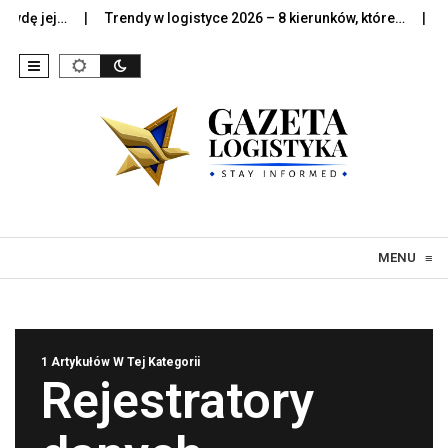
wdę jej…
Trendy w logistyce 2026 – 8 kierunków, które…
Sztu
Skip to content
MENU
≡
1 Artykułów W Tej Kategorii
Rejestratory