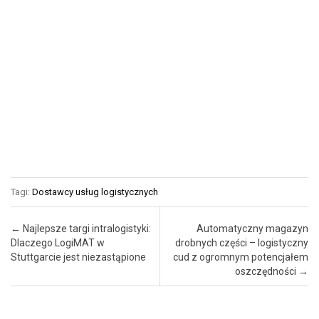
Tagi:
Dostawcy usług logistycznych
Post navigation
←
Najlepsze targi intralogistyki:
Automatyczny magazyn
Dlaczego LogiMAT w
drobnych części – logistyczny
Stuttgarcie jest niezastąpione
cud z ogromnym potencjałem
oszczędności
→