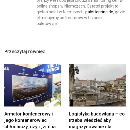
branży Pet Food jeśli chodzi o monitoring cen w
online shops w Niemczech. Ostatni projekt to
giełda palet w Niemczech,
palettenring.de
, gdzie
eliminujemy pośredników w biznesie
paletowym.
Przeczytaj również
Armator kontenerowy i
Logistyka budowlana – co
jego kontenerowiec
trzeba wiedzieć aby
chłodniczy, czyli „zimna
magazynowanie dla