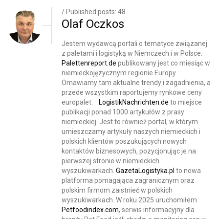
/ Published posts: 48
Olaf Oczkos
Jestem wydawcą portali o tematyce związanej
z paletami i logistyką w Niemczech i w Polsce.
Palettenreport.de
publikowany jest co miesiąc w
niemieckojęzycznym regionie Europy.
Omawiamy tam aktualne trendy i zagadnienia, a
przede wszystkim raportujemy rynkowe ceny
europalet.
LogistikNachrichten.de
to miejsce
publikacji ponad 1000 artykułów z prasy
niemieckiej. Jest to również portal, w którym
umieszczamy artykuły naszych niemieckich i
polskich klientów poszukujących nowych
kontaktów biznesowych, pozycjonując je na
pierwszej stronie w niemieckich
wyszukiwarkach.
GazetaLogistyka.pl
to nowa
platforma pomagająca zagranicznym oraz
polskim firmom zaistnieć w polskich
wyszukiwarkach. W roku 2025 uruchomiłem
Petfoodindex.com
, serwis informacyjny dla