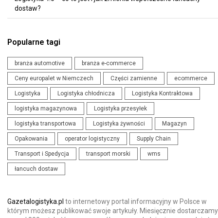
dostaw?
Popularne tagi
branża automotive
branża e-commerce
Ceny europalet w Niemczech
Części zamienne
ecommerce
Logistyka
Logistyka chłodnicza
Logistyka Kontraktowa
logistyka magazynowa
Logistyka przesyłek
logistyka transportowa
Logistyka żywności
Magazyn
Opakowania
operator logistyczny
Supply Chain
Transport i Spedycja
transport morski
wms
łancuch dostaw
Gazetalogistyka.pl
to internetowy portal informacyjny w Polsce w
którym możesz publikować swoje artykuły. Miesięcznie dostarczamy