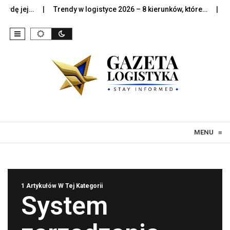
dę jej…
Trendy w logistyce 2026 – 8 kierunków, które…
Sztu
Skip to content
MENU
≡
1 Artykułów W Tej Kategorii
System