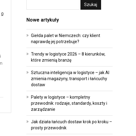
A
E
T
I
0
Nowe artykuły
R
I
A
N
Giełda palet w Niemczech: czy klient
N
W
naprawdę jej potrzebuje?
S
E
F
S
Trendy w logistyce 2026 – 8 kierunków,
i
O
T
które zmienią branżę
em
R
Y
Sztuczna inteligencja w logistyce – jak AI
M
C
zmienia magazyny, transport i łańcuchy
A
J
dostaw
C
E
Palety w logistyce – kompletny
J
przewodnik: rodzaje, standardy, koszty i
P
A
zarządzanie
R
O
A
Jak działa łańcuch dostaw krok po kroku –
prosty przewodnik
P
W