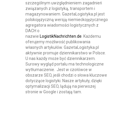
szczególnym uwzględnieniem zagadnień
związanych z logistyką, transportem i
magazynowaniem. GazetaLogistyka.pl jest
polskojęzyczną wersją niemieckojęzycznego
agregatora wiadomości logistycznych z
DACH o
nazwie
LogistikNachrichten.de
. Każdemu
oferujemy możliwość publikowania
własnych artykułów. GazetaLogistyka.pl
aktywnie promuje dziennikarstwo w Polsce.
U nas każdy może być dziennikarzem.
Surowy wygląd portalu ma technologiczne
wytłumaczenie. Jest w czołówce w
obszarze SEO, jeśli chodzi o słowa kluczowe
dotyczące logistyki. Nasze artykuły, dzięki
optymalizacji SEO, lądują na pierwszej
stronie w Google i zostają tam.