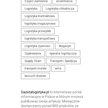
Części zamienne
ecommerce
N
I
Logistyka
Logistyka chłodnicza
I
S
Logistyka Kontraktowa
A
T
I
logistyka magazynowa
Y
K
K
Logistyka przesyłek
O
I
logistyka transportowa
N
Logistyka żywności
Magazyn
F
Opakowania
operator logistyczny
E
R
Supply Chain
Transport i Spedycja
E
transport morski
wms
N
łancuch dostaw
C
J
E
Gazetalogistyka.pl
to internetowy portal
informacyjny w Polsce w którym możesz
publikować swoje artykuły. Miesięcznie
dostarczamy ponad 800 artykułów ze