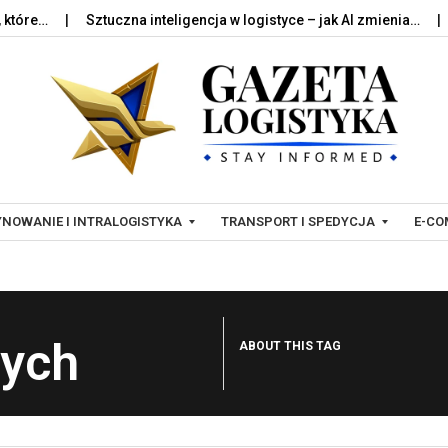
e…
Sztuczna inteligencja w logistyce – jak AI zmienia…
Pale
Skip to content
NOWANIE I INTRALOGISTYKA
TRANSPORT I SPEDYCJA
E-CO
T
L
R
O
wych
ABOUT THIS TAG
A
G
N
I
S
S
P
T