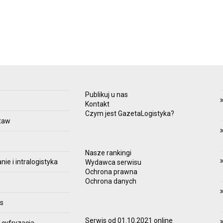
Publikuj u nas
e
Kontakt
Czym jest GazetaLogistyka?
taw
Nasze rankingi
e i intralogistyka
Wydawca serwisu
Ochrona prawna
Ochrona danych
es
Serwis od 01.10.2021 online
 cyfryzacja