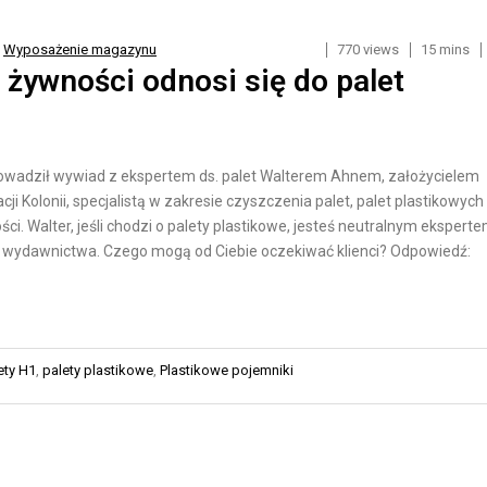
O
Y
R
K
,
Wyposażenie magazynu
770 views
15 mins
T
A
 żywności odnosi się do palet
D
D
R
L
O
A
rowadził wywiad z ekspertem ds. palet Walterem Ahnem, założycielem
G
S
olonii, specjalistą w zakresie czyszczenia palet, palet plastikowych 
O
K
ci. Walter, jeśli chodzi o palety plastikowe, jesteś neutralnym ekspert
W
L
o wydawnictwa. Czego mogą od Ciebie oczekiwać klienci? Odpowiedź:
Y
E
P
T
Ó
R
W
ety H1
,
palety plastikowe
,
Plastikowe pojemniki
A
I
N
N
S
T
P
E