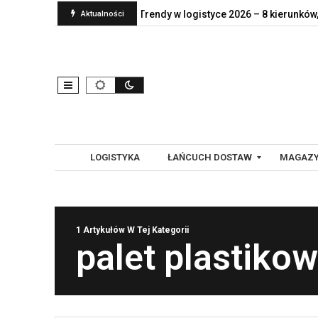
ient naprawdę jej…
Trendy w logistyce 2026 – 8 kierunków, któr
Aktualności
LOGISTYKA
ŁAŃCUCH DOSTAW
MAGAZY
G
A
1 Artykułów W Tej Kategorii
L
U
palet plastiko
O
T
B
O
A
M
L
A