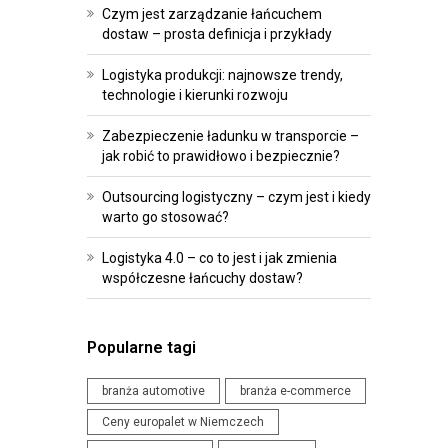
R
O
Czym jest zarządzanie łańcuchem
O
I
dostaw – prosta definicja i przykłady
G
P
Logistyka produkcji: najnowsze trendy,
R
R
technologie i kierunki rozwoju
A
Z
M
E
Zabezpieczenie ładunku w transporcie –
jak robić to prawidłowo i bezpiecznie?
O
P
W
I
Outsourcing logistyczny – czym jest i kiedy
A
S
warto go stosować?
N
Y
Logistyka 4.0 – co to jest i jak zmienia
I
współczesne łańcuchy dostaw?
W
E
Y
D
D
L
Popularne tagi
A
A
R
branża automotive
branża e-commerce
L
Z
O
Ceny europalet w Niemczech
E
G