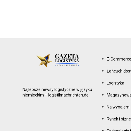
Z
Ą
D
Z
A
N
I
E
E-Commerc
Z
A
Łańcuch dos
P
Logistyka
A
Najlepsze newsy logistyczne w języku
S
Magazynowani
niemieckim – logistiknachrichten.de
A
Na wynajem
M
I
Rynek i bizn
Technologie i