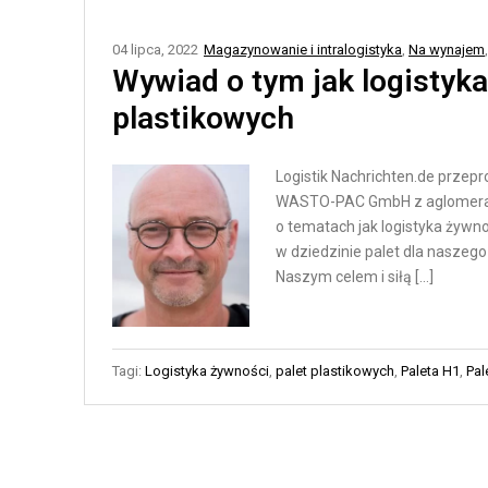
N
T
E
Y
04 lipca, 2022
Magazynowanie i intralogistyka
,
Na wynajem
Ł
K
Wywiad o tym jak logistyka
A
A
plastikowych
Ń
M
C
A
Logistik Nachrichten.de przep
U
G
WASTO-PAC GmbH z aglomeracji K
C
A
o tematach jak logistyka żywnoś
H
Z
w dziedzinie palet dla naszeg
Y
Y
Naszym celem i siłą […]
D
N
O
O
S
W
Tagi:
Logistyka żywności
,
palet plastikowych
,
Paleta H1
,
Pal
T
A
A
A
W
U