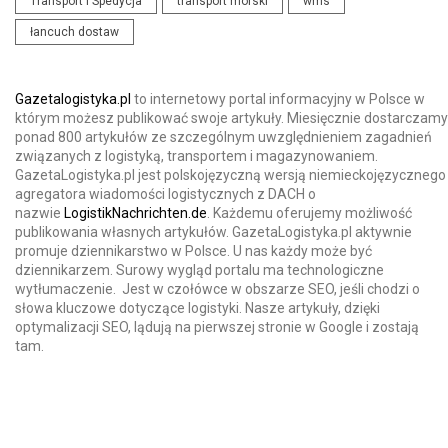
Transport i Spedycja
transport morski
wms
łancuch dostaw
Gazetalogistyka.pl
to internetowy portal informacyjny w Polsce w
którym możesz publikować swoje artykuły. Miesięcznie dostarczamy
ponad 800 artykułów ze szczególnym uwzględnieniem zagadnień
związanych z logistyką, transportem i magazynowaniem.
GazetaLogistyka.pl jest polskojęzyczną wersją niemieckojęzycznego
agregatora wiadomości logistycznych z DACH o
nazwie
LogistikNachrichten.de
. Każdemu oferujemy możliwość
publikowania własnych artykułów. GazetaLogistyka.pl aktywnie
promuje dziennikarstwo w Polsce. U nas każdy może być
dziennikarzem. Surowy wygląd portalu ma technologiczne
wytłumaczenie. Jest w czołówce w obszarze SEO, jeśli chodzi o
słowa kluczowe dotyczące logistyki. Nasze artykuły, dzięki
optymalizacji SEO, lądują na pierwszej stronie w Google i zostają
tam.