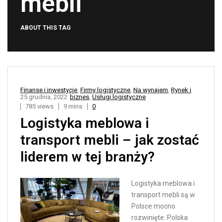
mebli
ABOUT THIS TAG
Finanse i inwestycje
,
Firmy logistyczne
,
Na wynajem
,
Rynek i
25 grudnia, 2022
biznes
,
Usługi logistyczne
785 views
9 mins
0
Logistyka meblowa i
transport mebli – jak zostać
liderem w tej branży?
Logistyka meblowa i
transport mebli są w
Polsce mocno
rozwinięte. Polska