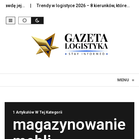
awdę jej…
Trendy w logistyce 2026 – 8 kierunków, które…
Sz
Skip to content
MENU
≡
1 Artykułów W Tej Kategorii
magazynowanie