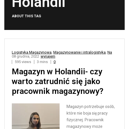
Holandii
ABOUT THIS TAG
Logistyka Magazynowa
,
Magazynowanie i intralogistyka
,
Na
08 grudnia, 2022
wynajem
595 views
3 mins
0
Magazyn w Holandii- czy
warto zatrudnić się jako
pracownik magazynowy?
Magazyn potrzebuje osób,
które nie boja się pracy
fizycznej. Pracownik
magazynowy może