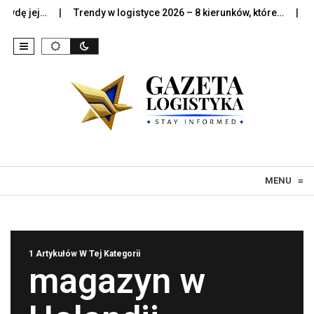
wdę jej…
Trendy w logistyce 2026 – 8 kierunków, które…
Sztu
Skip to content
MENU
≡
1 Artykułów W Tej Kategorii
magazyn w