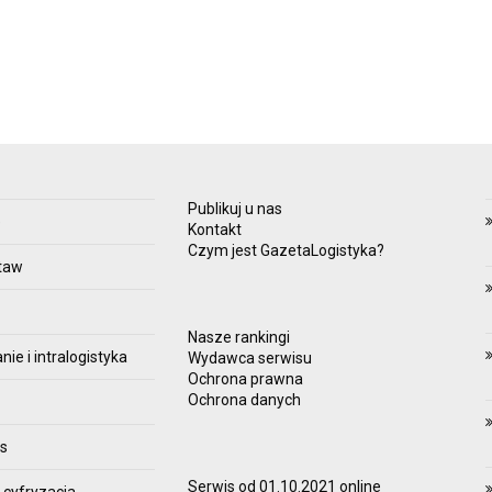
Publikuj u nas
e
Kontakt
Czym jest GazetaLogistyka?
taw
Nasze rankingi
e i intralogistyka
Wydawca serwisu
Ochrona prawna
Ochrona danych
es
Serwis od 01.10.2021 online
 cyfryzacja