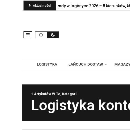
nt naprawdę jej…
Trendy w logistyce 2026 – 8 kierunków, które…
Aktualności
LOGISTYKA
ŁAŃCUCH DOSTAW
MAGAZY
G
A
1 Artykułów W Tej Kategorii
L
U
Logistyka kon
O
T
B
O
A
M
L
A