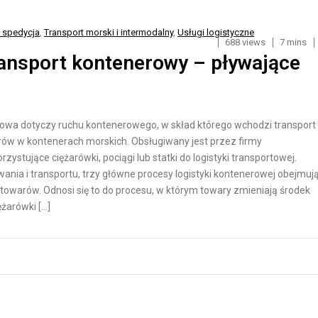
O
Y
R
K
i spedycja
,
Transport morski i intermodalny
,
Usługi logistyczne
688 views
7 mins
T
A
ransport kontenerowy – pływające
D
D
R
L
O
A
G
S
rowa dotyczy ruchu kontenerowego, w skład którego wchodzi transport
O
K
ów w kontenerach morskich. Obsługiwany jest przez firmy
W
L
zystujące ciężarówki, pociągi lub statki do logistyki transportowej.
ia i transportu, trzy główne procesy logistyki kontenerowej obejmuj
Y
E
towarów. Odnosi się to do procesu, w którym towary zmieniają środek
P
ężarówki […]
T
Ó
R
W
A
I
N
N
S
T
P
E