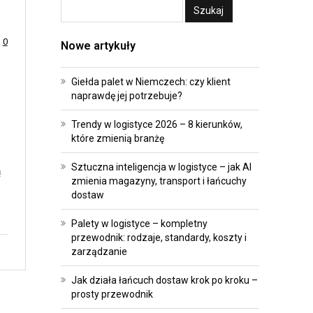
A
E
T
I
0
Nowe artykuły
R
I
A
N
Giełda palet w Niemczech: czy klient
N
W
naprawdę jej potrzebuje?
S
E
F
S
Trendy w logistyce 2026 – 8 kierunków,
O
T
które zmienią branżę
R
Y
Sztuczna inteligencja w logistyce – jak AI
ą
M
C
zmienia magazyny, transport i łańcuchy
A
J
dostaw
C
E
Palety w logistyce – kompletny
J
przewodnik: rodzaje, standardy, koszty i
P
A
zarządzanie
R
O
A
Jak działa łańcuch dostaw krok po kroku –
prosty przewodnik
P
W