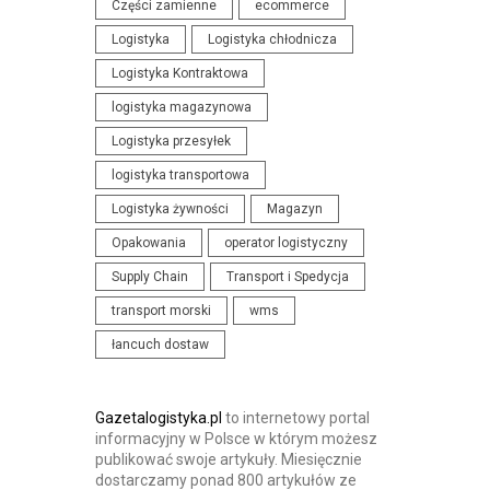
Części zamienne
ecommerce
N
I
Logistyka
Logistyka chłodnicza
I
S
Logistyka Kontraktowa
A
T
I
logistyka magazynowa
Y
K
K
Logistyka przesyłek
O
I
logistyka transportowa
N
Logistyka żywności
Magazyn
F
Opakowania
operator logistyczny
E
R
Supply Chain
Transport i Spedycja
E
transport morski
wms
N
łancuch dostaw
C
J
E
Gazetalogistyka.pl
to internetowy portal
informacyjny w Polsce w którym możesz
publikować swoje artykuły. Miesięcznie
dostarczamy ponad 800 artykułów ze