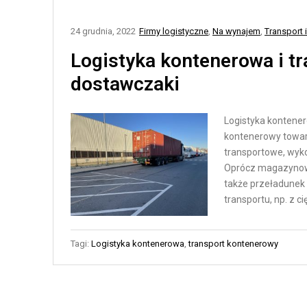
N
T
E
Y
24 grudnia, 2022
Firmy logistyczne
,
Na wynajem
,
Transport 
Ł
K
Logistyka kontenerowa i t
A
A
dostawczaki
Ń
M
C
A
U
G
Logistyka kontene
C
A
kontenerowy towar
H
Z
transportowe, wykor
Oprócz magazynowan
Y
Y
także przeładunek 
D
N
transportu, np. z ci
O
O
S
W
T
A
Tagi:
Logistyka kontenerowa
,
transport kontenerowy
A
A
W
U