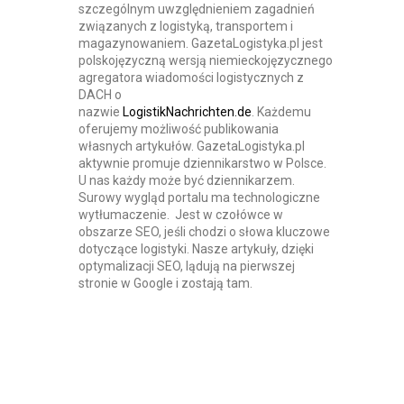
szczególnym uwzględnieniem zagadnień
związanych z logistyką, transportem i
magazynowaniem. GazetaLogistyka.pl jest
polskojęzyczną wersją niemieckojęzycznego
agregatora wiadomości logistycznych z
DACH o
nazwie
LogistikNachrichten.de
. Każdemu
oferujemy możliwość publikowania
własnych artykułów. GazetaLogistyka.pl
aktywnie promuje dziennikarstwo w Polsce.
U nas każdy może być dziennikarzem.
Surowy wygląd portalu ma technologiczne
wytłumaczenie. Jest w czołówce w
obszarze SEO, jeśli chodzi o słowa kluczowe
dotyczące logistyki. Nasze artykuły, dzięki
optymalizacji SEO, lądują na pierwszej
stronie w Google i zostają tam.