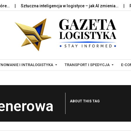
Sztuczna inteligencja w logistyce – jak AI zmienia…
Palety
Skip to content
NOWANIE I INTRALOGISTYKA
TRANSPORT I SPEDYCJA
E-CO
T
L
R
O
tenerowa
ABOUT THIS TAG
A
G
N
I
S
S
P
T