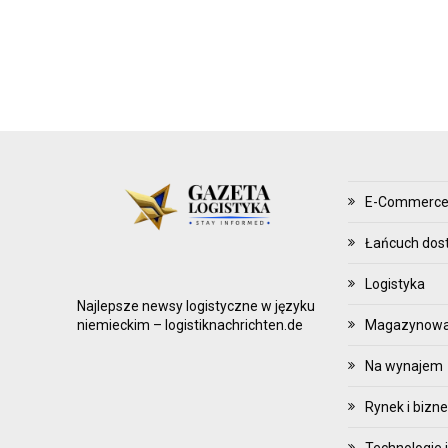
Z
Ą
D
Z
A
N
I
E
E-Commerc
Z
A
Łańcuch dos
P
Logistyka
A
Najlepsze newsy logistyczne w języku
S
Magazynowani
niemieckim – logistiknachrichten.de
A
Na wynajem
M
I
Rynek i bizn
Technologie i