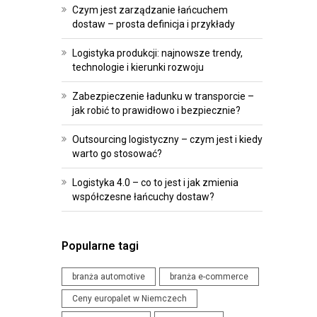
R
O
Czym jest zarządzanie łańcuchem
O
I
dostaw – prosta definicja i przykłady
G
P
Logistyka produkcji: najnowsze trendy,
R
R
technologie i kierunki rozwoju
A
Z
M
E
Zabezpieczenie ładunku w transporcie –
jak robić to prawidłowo i bezpiecznie?
O
P
W
I
Outsourcing logistyczny – czym jest i kiedy
A
S
warto go stosować?
N
Y
Logistyka 4.0 – co to jest i jak zmienia
I
współczesne łańcuchy dostaw?
W
E
Y
D
D
L
Popularne tagi
A
A
R
branża automotive
branża e-commerce
L
Z
O
Ceny europalet w Niemczech
E
G