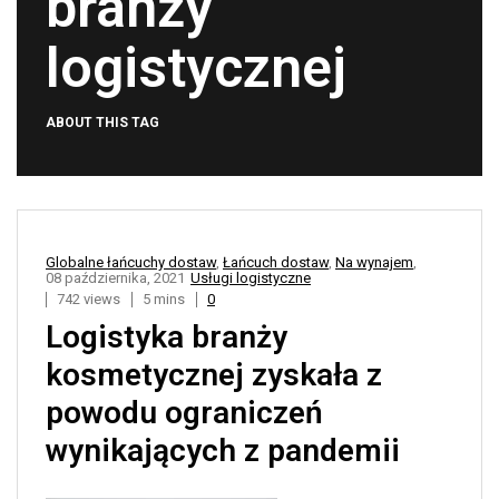
branży
logistycznej
ABOUT THIS TAG
Globalne łańcuchy dostaw
,
Łańcuch dostaw
,
Na wynajem
,
08 października, 2021
Usługi logistyczne
742 views
5 mins
0
Logistyka branży
kosmetycznej zyskała z
powodu ograniczeń
wynikających z pandemii