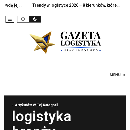
awdę jej…
Trendy w logistyce 2026 – 8 kierunków, które…
Szt
Skip to content
MENU
≡
1 Artykułów W Tej Kategorii
logistyka