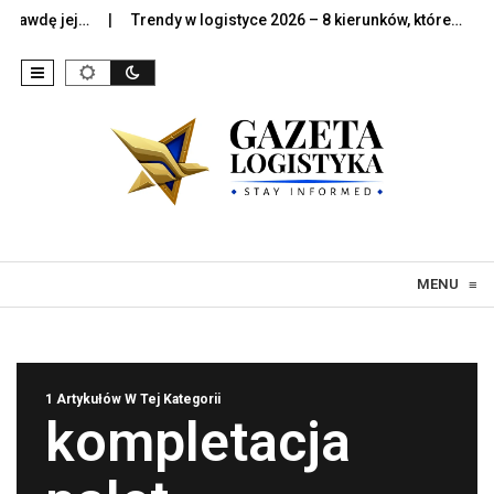
awdę jej…
Trendy w logistyce 2026 – 8 kierunków, które…
Sz
Skip to content
MENU
≡
1 Artykułów W Tej Kategorii
kompletacja