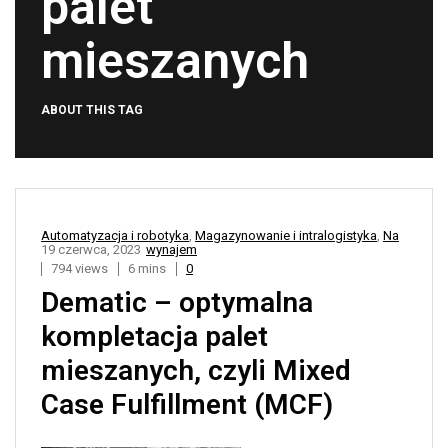
palet
mieszanych
ABOUT THIS TAG
Automatyzacja i robotyka
,
Magazynowanie i intralogistyka
,
Na
19 czerwca, 2023
wynajem
794 views
6 mins
0
Dematic – optymalna
kompletacja palet
mieszanych, czyli Mixed
Case Fulfillment (MCF)