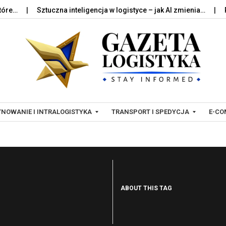
Sztuczna inteligencja w logistyce – jak AI zmienia…
Palety
Skip to content
NOWANIE I INTRALOGISTYKA
TRANSPORT I SPEDYCJA
E-CO
T
L
R
O
A
G
ABOUT THIS TAG
N
I
S
S
P
T