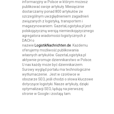
informacyjny w Polsce w którym możesz
publikować swoje artykuły. Miesięcznie
dostarczamy ponad 800 artykułów ze
szczególnym uwzględnieniem zagadnień
związanych z logistyką, transportem i
magazynowaniem. GazetaLogistyka.pl jest
polskojęzyczną wersją niemieckojęzycznego
agregatora wiadomości logistycznych z
DACH o
nazwie
LogistikNachrichten.de
. Każdemu
oferujemy możliwość publikowania
własnych artykułów. GazetaLogistyka.pl
aktywnie promuje dziennikarstwo w Polsce.
U nas każdy może być dziennikarzem.
Surowy wygląd portalu ma technologiczne
wytłumaczenie. Jest w czołówce w
obszarze SEO, jeśli chodzi o słowa kluczowe
dotyczące logistyki. Nasze artykuły, dzięki
optymalizacji SEO, lądują na pierwszej
stronie w Google i zostają tam.