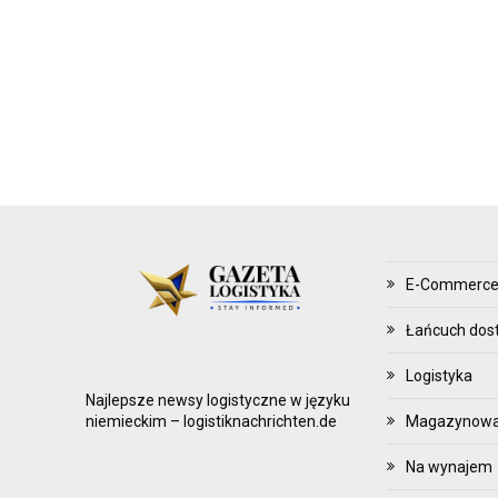
Z
Ą
D
Z
A
N
I
E
Z
A
E-Commerc
P
A
Łańcuch dos
S
Logistyka
A
Najlepsze newsy logistyczne w języku
M
Magazynowani
niemieckim – logistiknachrichten.de
I
Na wynajem