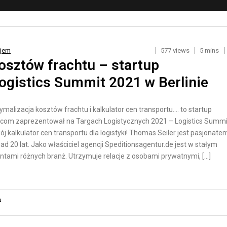
O
Y
R
K
T
A
D
D
jem
577 views
5 mins
R
L
osztów frachtu – startup
O
A
ogistics Summit 2021 w Berlinie
G
S
O
K
ymalizacja kosztów frachtu i kalkulator cen transportu…. to startup
W
L
.com zaprezentował na Targach Logistycznych 2021 – Logistics Summi
Y
E
wój kalkulator cen transportu dla logistyki! Thomas Seiler jest pasjonate
P
ad 20 lat. Jako właściciel agencji Speditionsagentur.de jest w stałym
T
Ó
entami różnych branż. Utrzymuje relacje z osobami prywatnymi, […]
R
W
A
I
N
N
u
S
T
P
E