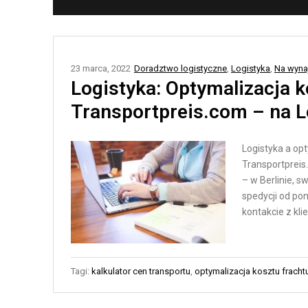
N
T
E
Y
Ł
K
A
A
23 marca, 2022
Doradztwo logistyczne
,
Logistyka
,
Na wyna
Ń
M
Logistyka: Optymalizacja k
C
A
Transportpreis.com – na L
U
G
C
A
Logistyka a opt
H
Z
Transportpreis
Y
Y
– w Berlinie, s
D
N
spedycji od pon
O
O
kontakcie z kli
S
W
T
A
A
Tagi:
kalkulator cen transportu
,
optymalizacja kosztu fracht
A
W
U