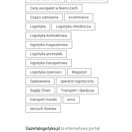
N
I
Ceny europalet w Niemczech
I
S
Części zamienne
ecommerce
A
T
Logistyka
Logistyka chłodnicza
I
Y
K
Logistyka Kontraktowa
K
O
I
logistyka magazynowa
N
Logistyka przesyłek
F
logistyka transportowa
E
Logistyka żywności
Magazyn
R
Opakowania
operator logistyczny
E
N
Supply Chain
Transport i Spedycja
C
transport morski
wms
J
łancuch dostaw
E
Gazetalogistyka.pl
to internetowy portal