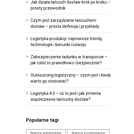
R
O
Jak działa łańcuch dostaw krok po kroku –
prosty przewodnik
O
I
G
P
Czym jest zarządzanie łańcuchem
R
R
dostaw – prosta definicja i przykłady
A
Z
Logistyka produkcji: najnowsze trendy,
M
E
technologie i kierunki rozwoju
O
P
W
I
Zabezpieczenie ładunku w transporcie –
jak robić to prawidłowo i bezpiecznie?
A
S
N
Y
Outsourcing logistyczny – czym jest i kiedy
I
warto go stosować?
W
E
Y
Logistyka 4.0 – co to jest i jak zmienia
D
współczesne łańcuchy dostaw?
D
L
A
A
R
L
Popularne tagi
Z
O
E
G
branża automotive
branża e-commerce