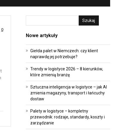
A
E
T
I
R
I
A
N
0
N
W
Nowe artykuły
S
E
F
S
Giełda palet w Niemczech: czy klient
naprawdę jej potrzebuje?
O
T
R
Y
Trendy w logistyce 2026 – 8 kierunków,
t
M
C
które zmienią branżę
m
A
J
Sztuczna inteligencja w logistyce – jak AI
C
E
zmienia magazyny, transport i łańcuchy
J
dostaw
P
A
R
Palety w logistyce – kompletny
przewodnik: rodzaje, standardy, koszty i
O
A
zarządzanie
P
W