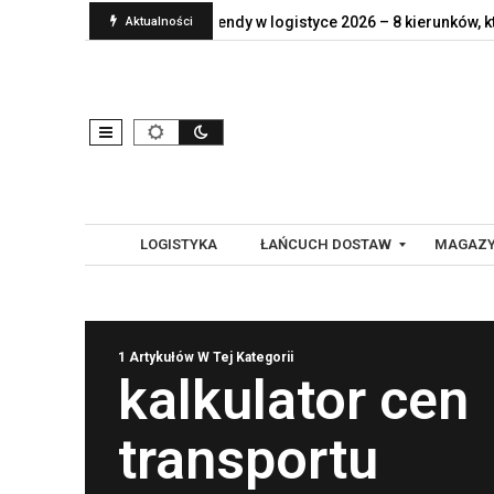
nt naprawdę jej…
Trendy w logistyce 2026 – 8 kierunków, które…
Aktualności
LOGISTYKA
ŁAŃCUCH DOSTAW
MAGAZY
G
A
1 Artykułów W Tej Kategorii
L
U
kalkulator cen
O
T
B
O
transportu
A
M
L
A