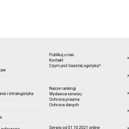
Publikuj u nas
e
Kontakt
Czym jest GazetaLogistyka?
taw
Nasze rankingi
e i intralogistyka
Wydawca serwisu
Ochrona prawna
Ochrona danych
es
Serwis od 01.10.2021 online
 cyfryzacja