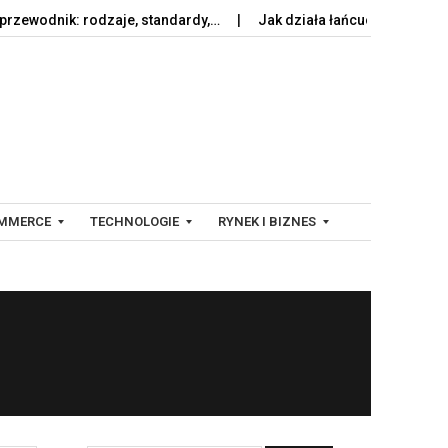
odnik: rodzaje, standardy,…
Jak działa łańcuch dostaw krok po
MMERCE
TECHNOLOGIE
RYNEK I BIZNES
C
F
Y
I
F
N
R
A
O
N
W
S