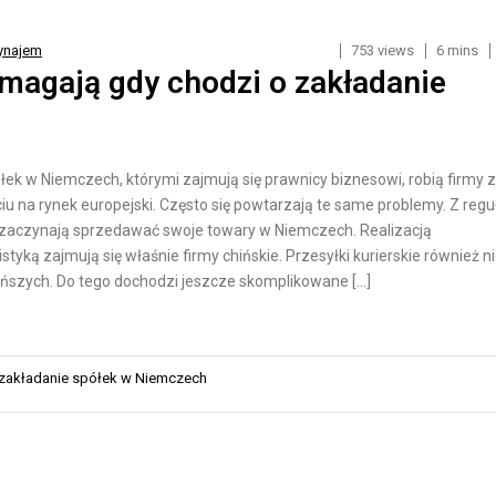
O
Y
R
K
ynajem
753 views
6 mins
T
A
magają gdy chodzi o zakładanie
D
D
R
L
O
A
łek w Niemczech, którymi zajmują się prawnicy biznesowi, robią firmy z
G
S
iu na rynek europejski. Często się powtarzają te same problemy. Z regu
O
K
n zaczynają sprzedawać swoje towary w Niemczech. Realizacją
W
L
styką zajmują się właśnie firmy chińskie. Przesyłki kurierskie również n
Y
E
ańszych. Do tego dochodzi jeszcze skomplikowane […]
P
T
Ó
R
W
zakładanie spółek w Niemczech
A
I
N
N
S
T
P
E