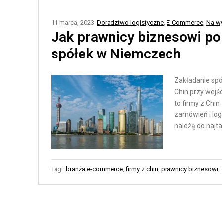
N
T
E
Y
11 marca, 2023
Doradztwo logistyczne
,
E-Commerce
,
Na w
Ł
K
Jak prawnicy biznesowi po
A
A
spółek w Niemczech
Ń
M
C
A
Zakładanie spó
U
G
Chin przy wejśc
C
A
to firmy z Chi
H
Z
zamówień i logi
Y
Y
należą do najt
D
N
O
O
S
W
Tagi:
branża e-commerce
,
firmy z chin
,
prawnicy biznesowi
,
T
A
A
A
W
U