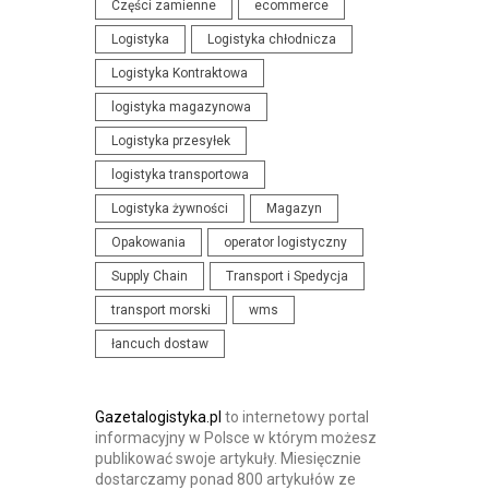
Części zamienne
ecommerce
N
I
Logistyka
Logistyka chłodnicza
I
S
Logistyka Kontraktowa
A
T
I
logistyka magazynowa
Y
K
K
Logistyka przesyłek
O
I
logistyka transportowa
N
Logistyka żywności
Magazyn
F
Opakowania
operator logistyczny
E
R
Supply Chain
Transport i Spedycja
E
transport morski
wms
N
łancuch dostaw
C
J
E
Gazetalogistyka.pl
to internetowy portal
informacyjny w Polsce w którym możesz
publikować swoje artykuły. Miesięcznie
dostarczamy ponad 800 artykułów ze