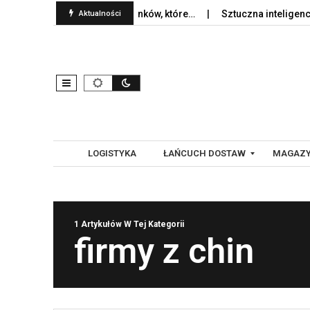
 logistyce 2026 – 8 kierunków, które…
Sztuczna inteligencja w l
Aktualności
LOGISTYKA
ŁAŃCUCH DOSTAW
MAGAZY
G
A
1 Artykułów W Tej Kategorii
L
U
firmy z chin
O
T
B
O
A
M
L
A