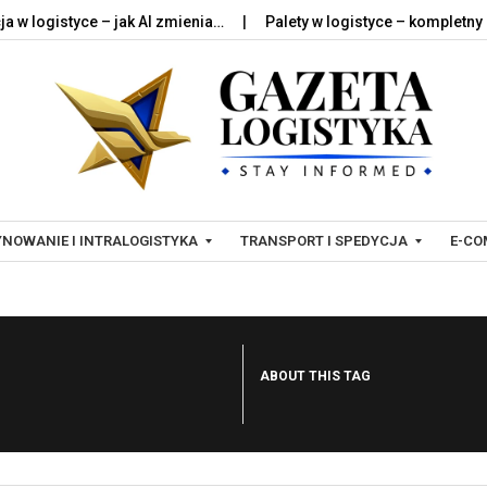
ogistyce – jak AI zmienia…
Palety w logistyce – kompletny przew
Skip to content
NOWANIE I INTRALOGISTYKA
TRANSPORT I SPEDYCJA
E-CO
T
L
R
O
ABOUT THIS TAG
A
G
N
I
S
S
P
T