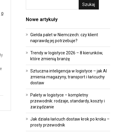
A
E
T
I
0
Nowe artykuły
R
I
A
N
Giełda palet w Niemczech: czy klient
N
W
naprawdę jej potrzebuje?
S
E
F
S
Trendy w logistyce 2026 – 8 kierunków,
ły
O
T
które zmienią branżę
R
Y
ie
Sztuczna inteligencja w logistyce – jak AI
M
C
zmienia magazyny, transport i łańcuchy
A
J
dostaw
C
E
Palety w logistyce – kompletny
J
przewodnik: rodzaje, standardy, koszty i
P
A
zarządzanie
R
O
A
Jak działa łańcuch dostaw krok po kroku –
prosty przewodnik
P
W