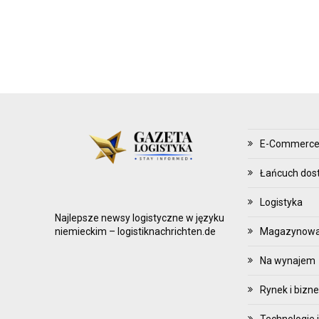
Z
Ą
D
Z
A
N
I
E
E-Commerc
Z
A
Łańcuch dos
P
Logistyka
A
Najlepsze newsy logistyczne w języku
S
Magazynowani
niemieckim – logistiknachrichten.de
A
Na wynajem
M
I
Rynek i bizn
Technologie i