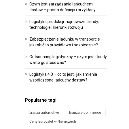
R
O
Czym jest zarządzanie łańcuchem
O
I
dostaw – prosta definicja i przykłady
G
P
Logistyka produkcji: najnowsze trendy,
R
R
technologie i kierunki rozwoju
A
Z
M
E
Zabezpieczenie ładunku w transporcie –
jak robić to prawidłowo i bezpiecznie?
O
P
W
I
Outsourcing logistyczny – czym jest i kiedy
A
S
warto go stosować?
N
Y
Logistyka 4.0 – co to jest i jak zmienia
I
współczesne łańcuchy dostaw?
W
E
Y
D
D
L
Popularne tagi
A
A
R
branża automotive
branża e-commerce
L
Z
O
Ceny europalet w Niemczech
E
G