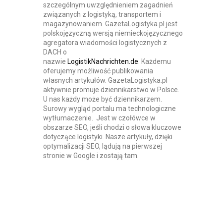
szczególnym uwzględnieniem zagadnień
związanych z logistyką, transportem i
magazynowaniem. GazetaLogistyka.pl jest
polskojęzyczną wersją niemieckojęzycznego
agregatora wiadomości logistycznych z
DACH o
nazwie
LogistikNachrichten.de
. Każdemu
oferujemy możliwość publikowania
własnych artykułów. GazetaLogistyka.pl
aktywnie promuje dziennikarstwo w Polsce.
U nas każdy może być dziennikarzem.
Surowy wygląd portalu ma technologiczne
wytłumaczenie. Jest w czołówce w
obszarze SEO, jeśli chodzi o słowa kluczowe
dotyczące logistyki. Nasze artykuły, dzięki
optymalizacji SEO, lądują na pierwszej
stronie w Google i zostają tam.