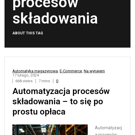
procesów
składowania
ABOUT THIS TAG
Automatyka magazynowa
,
E-Commerce
,
Na wynajem
17 lutego, 2024
668 views
7 mins
0
Automatyzacja procesów
składowania – to się po
prostu opłaca
Automatyzacj
a procesów