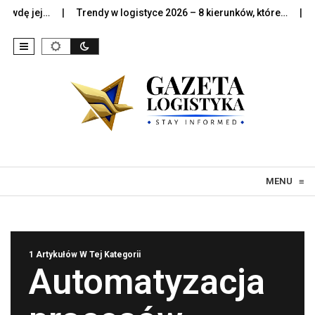
wdę jej…
Trendy w logistyce 2026 – 8 kierunków, które…
Szt
Skip to content
MENU
≡
1 Artykułów W Tej Kategorii
Automatyzacja