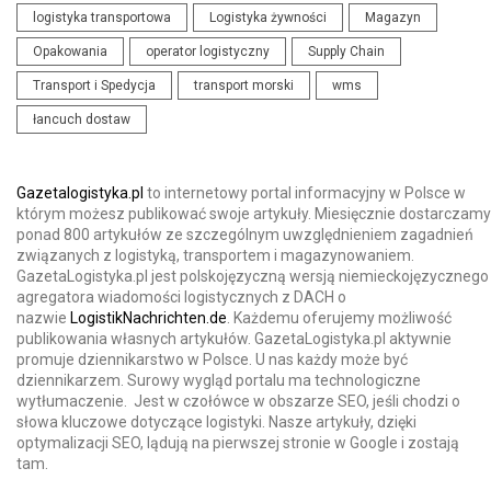
logistyka transportowa
Logistyka żywności
Magazyn
Opakowania
operator logistyczny
Supply Chain
Transport i Spedycja
transport morski
wms
łancuch dostaw
Gazetalogistyka.pl
to internetowy portal informacyjny w Polsce w
którym możesz publikować swoje artykuły. Miesięcznie dostarczamy
ponad 800 artykułów ze szczególnym uwzględnieniem zagadnień
związanych z logistyką, transportem i magazynowaniem.
GazetaLogistyka.pl jest polskojęzyczną wersją niemieckojęzycznego
agregatora wiadomości logistycznych z DACH o
nazwie
LogistikNachrichten.de
. Każdemu oferujemy możliwość
publikowania własnych artykułów. GazetaLogistyka.pl aktywnie
promuje dziennikarstwo w Polsce. U nas każdy może być
dziennikarzem. Surowy wygląd portalu ma technologiczne
wytłumaczenie. Jest w czołówce w obszarze SEO, jeśli chodzi o
słowa kluczowe dotyczące logistyki. Nasze artykuły, dzięki
optymalizacji SEO, lądują na pierwszej stronie w Google i zostają
tam.