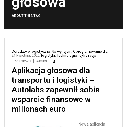
głosowa
ABOUT THIS TAG
Doradztwo logistyczne
,
Na wynajem
,
Oprogramowanie dla
21 kwietnia, 2022
logistyki
,
Technologie i cyfryzacja
581 views
4 mins
0
Aplikacja głosowa dla
transportu i logistyki –
Autolabs zapewnił sobie
wsparcie finansowe w
milionach euro
Nowa aplikacja