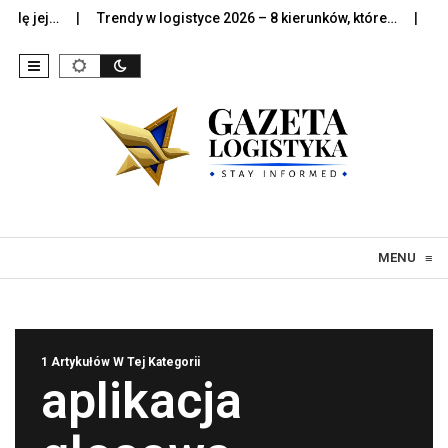
ę jej…
Trendy w logistyce 2026 – 8 kierunków, które…
Sztuc
Skip to content
MENU
≡
1 Artykułów W Tej Kategorii
aplikacja