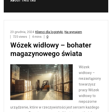
ABOUT THIS TAG
23 grudnia, 2024
Klienci dla logistyki
,
Na wynajem
725 views
4 mins
0
Wózek widłowy – bohater
magazynowego świata
Wózek
widłowy –
niezastąpiony
towarzysz
pracy Wózek
widłowy to
niepozorne
urządzenie, które w rzeczywistości jest sercem każdego