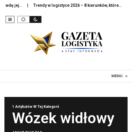
awdę jej…
Trendy w logistyce 2026 – 8 kierunków, które…
Szt
Skip to content
MENU
≡
1 Artykułów W Tej Kategorii
Wózek widłowy