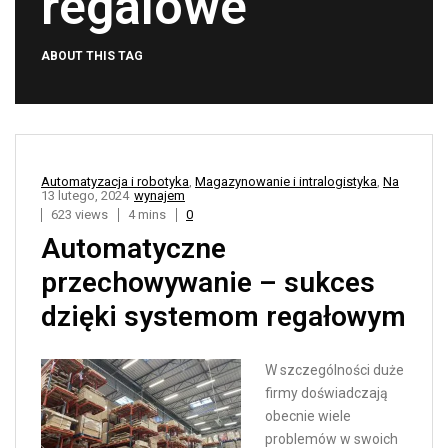
regalowe
ABOUT THIS TAG
Automatyzacja i robotyka
,
Magazynowanie i intralogistyka
,
Na
13 lutego, 2024
wynajem
623 views
4 mins
0
Automatyczne
przechowywanie – sukces
dzięki systemom regałowym
W szczególności duże
firmy doświadczają
obecnie wiele
problemów w swoich