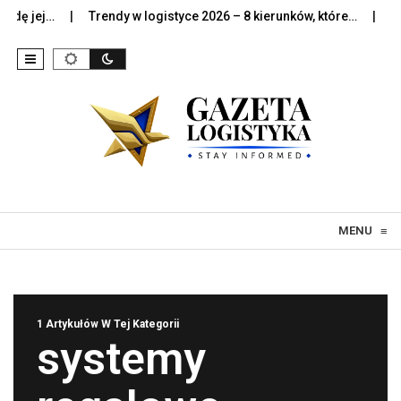
dę jej…
Trendy w logistyce 2026 – 8 kierunków, które…
Sztu
Skip to content
MENU
≡
1 Artykułów W Tej Kategorii
systemy