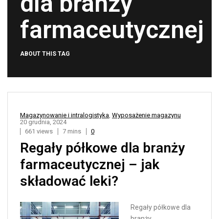
dla branży
farmaceutycznej
ABOUT THIS TAG
Magazynowanie i intralogistyka
,
Wyposażenie magazynu
20 grudnia, 2024
661 views
7 mins
0
Regały półkowe dla branży
farmaceutycznej – jak
składować leki?
Regały półkowe dla
branży