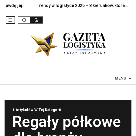
rawdę jej…
Trendy w logistyce 2026 – 8 kierunków, które…
S
Skip to content
MENU
≡
1 Artykułów W Tej Kategorii
Regały półkowe