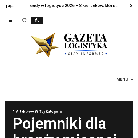
jej…
Trendy w logistyce 2026 – 8 kierunków, które…
Sztuczn
Skip to content
MENU
≡
1 Artykułów W Tej Kategorii
Pojemniki dla