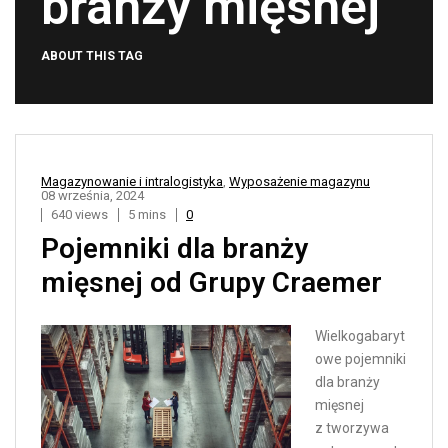
branży mięsnej
ABOUT THIS TAG
Magazynowanie i intralogistyka
,
Wyposażenie magazynu
08 września, 2024
640 views
5 mins
0
Pojemniki dla branży
mięsnej od Grupy Craemer
Wielkogabaryt
owe pojemniki
dla branży
mięsnej
z tworzywa