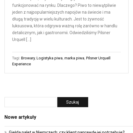
funkcjonować na rynku. Dlaczego? Piwo to niewątpliwie
jeden z najpopularniejszych napojów na świecie i ma
długą tradycję w wielu kulturach. Jest to żywność
luksusowa, która odgrywa ważną rolę zarówno w handlu
detalicznym, jak i gastronomii. Odwiedziliśmy Pilsner
Urquell […]
Tagi:
Browary
,
Logistyka piwa
,
marka piwa
,
Pilsner Urquell
Experience
Nowe artykuły
Giełda palet w Niemczech: czy klient naprawdę jej potrzebuje?