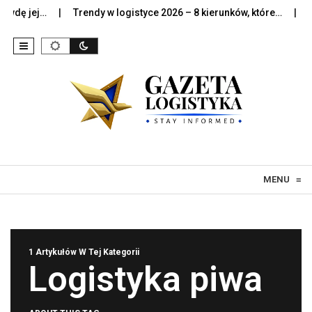
wdę jej…
Trendy w logistyce 2026 – 8 kierunków, które…
Sztu
Skip to content
MENU
≡
1 Artykułów W Tej Kategorii
Logistyka piwa