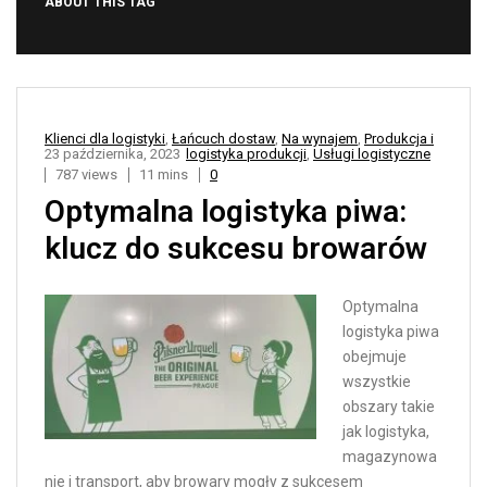
ABOUT THIS TAG
Klienci dla logistyki
,
Łańcuch dostaw
,
Na wynajem
,
Produkcja i
23 października, 2023
logistyka produkcji
,
Usługi logistyczne
787 views
11 mins
0
Optymalna logistyka piwa:
klucz do sukcesu browarów
Optymalna
logistyka piwa
obejmuje
wszystkie
obszary takie
jak logistyka,
magazynowa
nie i transport, aby browary mogły z sukcesem