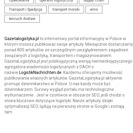
Opakowania
operator logistyczny
Supply Chain
Transport i Spedycja
transport morski
wms
łancuch dostaw
Gazetalogistyka.pl
to internetowy portal informacyjny w Polsce w
którym możesz publikować swoje artykuły. Miesięcznie dostarczamy
ponad 800 artykułów ze szczególnym uwzględnieniem zagadnień
związanych z logistyką, transportem i magazynowaniem.
GazetaLogistyka.pl jest polskojęzyczną wersją niemieckojęzycznego
agregatora wiadomości logistycznych z DACH o
nazwie
LogistikNachrichten.de
. Każdemu oferujemy możliwość
publikowania własnych artykułów. GazetaLogistyka.pl aktywnie
promuje dziennikarstwo w Polsce. U nas każdy może być
dziennikarzem. Surowy wygląd portalu ma technologiczne
wytłumaczenie. Jest w czołówce w obszarze SEO, jeśli chodzi o
słowa kluczowe dotyczące logistyki. Nasze artykuły, dzięki
optymalizacji SEO, lądują na pierwszej stronie w Google i zostają
tam.