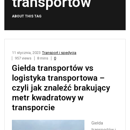
transportów
ABOUT THIS TAG
11 stycznia, 2023
Transport i spedycja
957 views
8 mins
0
Giełda transportów vs
logistyka transportowa –
czyli jak znaleźć brakujący
metr kwadratowy w
transporcie
Giełda
transportów i