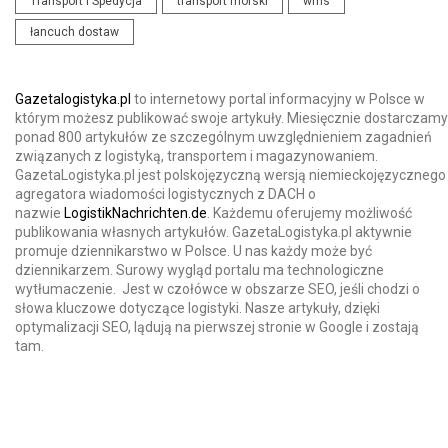
Transport i Spedycja
transport morski
wms
łancuch dostaw
Gazetalogistyka.pl
to internetowy portal informacyjny w Polsce w
którym możesz publikować swoje artykuły. Miesięcznie dostarczamy
ponad 800 artykułów ze szczególnym uwzględnieniem zagadnień
związanych z logistyką, transportem i magazynowaniem.
GazetaLogistyka.pl jest polskojęzyczną wersją niemieckojęzycznego
agregatora wiadomości logistycznych z DACH o
nazwie
LogistikNachrichten.de
. Każdemu oferujemy możliwość
publikowania własnych artykułów. GazetaLogistyka.pl aktywnie
promuje dziennikarstwo w Polsce. U nas każdy może być
dziennikarzem. Surowy wygląd portalu ma technologiczne
wytłumaczenie. Jest w czołówce w obszarze SEO, jeśli chodzi o
słowa kluczowe dotyczące logistyki. Nasze artykuły, dzięki
optymalizacji SEO, lądują na pierwszej stronie w Google i zostają
tam.