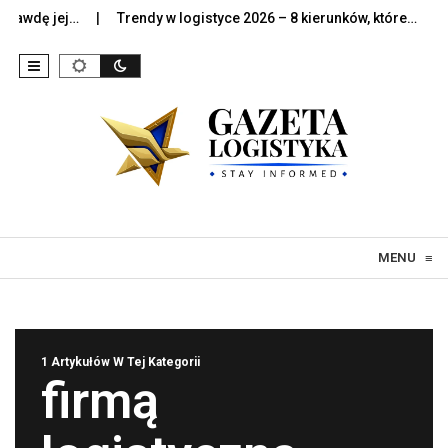
awdę jej…
Trendy w logistyce 2026 – 8 kierunków, które…
Sz
Skip to content
MENU
≡
1 Artykułów W Tej Kategorii
firmą