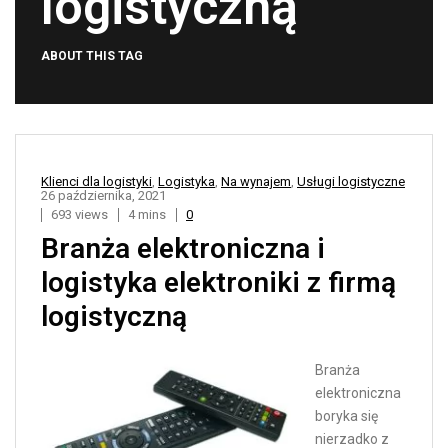
logistyczną
ABOUT THIS TAG
Klienci dla logistyki
,
Logistyka
,
Na wynajem
,
Usługi logistyczne
26 października, 2021
693 views
4 mins
0
Branża elektroniczna i
logistyka elektroniki z firmą
logistyczną
Branża
elektroniczna
boryka się
nierzadko z