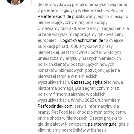
Jestem wydawcą portali o tematyce związanej
z paletami i logistyką w Niemczech i w Polsce.
Palettenreport.de
publikowany jest co miesiąc w
niemieckojęzycznym regionie Europy.
Omawiamy tam aktualne trendy i zagadnienia, a
przede wszystkim raportujemy rynkowe ceny
europalet.
LogistikNachrichten.de
to miejsce
publikacji ponad 1000 artykułów z prasy
niemieckiej. Jest to również portal, w którym
umieszczamy artykuły naszych niemieckich i
polskich klientów poszukujących nowych
kontaktów biznesowych, pozycjonując je na
pierwszej stronie w niemieckich
wyszukiwarkach.
GazetaLogistyka.pl
to nowa
platforma pomagająca zagranicznym oraz
polskim firmom zaistnieć w polskich
wyszukiwarkach. W roku 2025 uruchomiłem
Petfoodindex.com
, serwis informacyjny dla
branży Pet Food jeśli chodzi o monitoring cen w
online shops w Niemczech. Ostatni projekt to
giełda palet w Niemczech,
palettenring.de
, gdzie
eliminujemy pośredników w biznesie