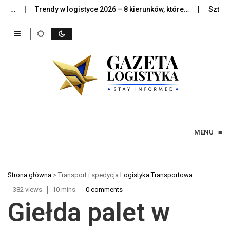
Trendy w logistyce 2026 – 8 kierunków, które…
Sztuczna inte
Skip to content
MENU
≡
Strona główna
>
Transport i spedycja
Logistyka Transportowa
382 views
10 mins
0 comments
Giełda palet w