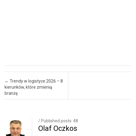
Post navigation
←
Trendy w logistyce 2026 – 8
kierunków, które zmienią
branżę
/ Published posts: 48
Olaf Oczkos