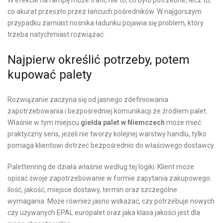
W efekcie na rampę może trafić nie to, co było potrzebne, lecz to,
co akurat przeszło przez łańcuch pośredników. W najgorszym
przypadku zamiast nośnika ładunku pojawia się problem, który
trzeba natychmiast rozwiązać.
Najpierw określić potrzeby, potem
kupować palety
Rozwiązanie zaczyna się od jasnego zdefiniowania
zapotrzebowania i bezpośredniej komunikacji ze źródłem palet.
Właśnie w tym miejscu
giełda palet w Niemczech
może mieć
praktyczny sens, jeżeli nie tworzy kolejnej warstwy handlu, tylko
pomaga klientowi dotrzeć bezpośrednio do właściwego dostawcy.
Palettenring.de działa właśnie według tej logiki. Klient może
opisać swoje zapotrzebowanie w formie zapytania zakupowego:
ilość, jakość, miejsce dostawy, termin oraz szczególne
wymagania. Może również jasno wskazać, czy potrzebuje nowych
czy używanych EPAL europalet oraz jaka klasa jakości jest dla