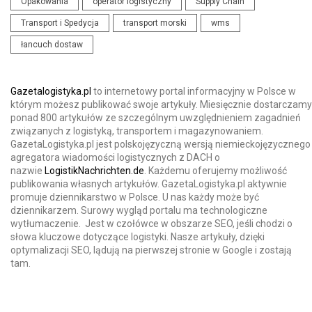
Opakowania
operator logistyczny
Supply Chain
Transport i Spedycja
transport morski
wms
łancuch dostaw
Gazetalogistyka.pl
to internetowy portal informacyjny w Polsce w
którym możesz publikować swoje artykuły. Miesięcznie dostarczamy
ponad 800 artykułów ze szczególnym uwzględnieniem zagadnień
związanych z logistyką, transportem i magazynowaniem.
GazetaLogistyka.pl jest polskojęzyczną wersją niemieckojęzycznego
agregatora wiadomości logistycznych z DACH o
nazwie
LogistikNachrichten.de
. Każdemu oferujemy możliwość
publikowania własnych artykułów. GazetaLogistyka.pl aktywnie
promuje dziennikarstwo w Polsce. U nas każdy może być
dziennikarzem. Surowy wygląd portalu ma technologiczne
wytłumaczenie. Jest w czołówce w obszarze SEO, jeśli chodzi o
słowa kluczowe dotyczące logistyki. Nasze artykuły, dzięki
optymalizacji SEO, lądują na pierwszej stronie w Google i zostają
tam.