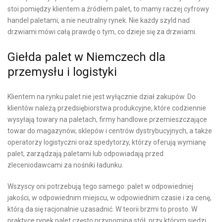
stoi pomiędzy klientem a źródłem palet, to mamy raczej cyfrowy
handel paletami, a nie neutralny rynek. Nie każdy szyld nad
drzwiami mówi całą prawdę o tym, co dzieje się za drzwiami.
Giełda palet w Niemczech dla
przemysłu i logistyki
Klientem na rynku palet nie jest wyłącznie dział zakupów. Do
klientów należą przedsiębiorstwa produkcyjne, które codziennie
wysyłają towary na paletach, firmy handlowe przemieszczające
towar do magazynów, sklepów i centrów dystrybucyjnych, a także
operatorzy logistyczni oraz spedytorzy, którzy oferują wymianę
palet, zarządzają paletami lub odpowiadają przed
zleceniodawcami za nośniki ładunku.
Wszyscy oni potrzebują tego samego: palet w odpowiedniej
jakości, w odpowiednim miejscu, w odpowiednim czasie i za cenę,
którą da się racjonalnie uzasadnić. W teorii brzmi to prosto. W
praktyce rynek palet często przypomina stół, przy którym siedzi