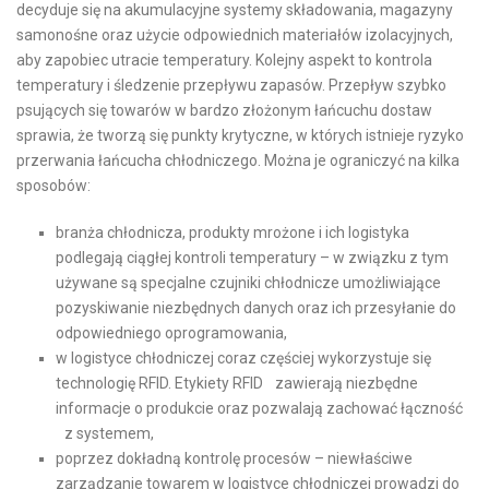
decyduje się na akumulacyjne systemy składowania, magazyny
samonośne oraz użycie odpowiednich materiałów izolacyjnych,
aby zapobiec utracie temperatury. Kolejny aspekt to kontrola
temperatury i śledzenie przepływu zapasów. Przepływ szybko
psujących się towarów w bardzo złożonym łańcuchu dostaw
sprawia, że tworzą się punkty krytyczne, w których istnieje ryzyko
przerwania łańcucha chłodniczego. Można je ograniczyć na kilka
sposobów:
branża chłodnicza, produkty mrożone i ich logistyka
podlegają ciągłej kontroli temperatury – w związku z tym
używane są specjalne czujniki chłodnicze umożliwiające
pozyskiwanie niezbędnych danych oraz ich przesyłanie do
odpowiedniego oprogramowania,
w logistyce chłodniczej coraz częściej wykorzystuje się
technologię RFID. Etykiety RFID zawierają niezbędne
informacje o produkcie oraz pozwalają zachować łączność
z systemem,
poprzez dokładną kontrolę procesów – niewłaściwe
zarządzanie towarem w logistyce chłodniczej prowadzi do