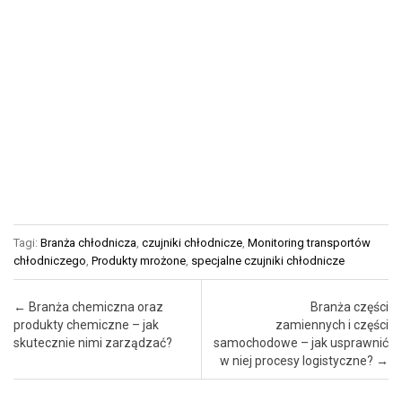
Tagi:
Branża chłodnicza
,
czujniki chłodnicze
,
Monitoring transportów
chłodniczego
,
Produkty mrożone
,
specjalne czujniki chłodnicze
Post navigation
←
Branża chemiczna oraz
Branża części
produkty chemiczne – jak
zamiennych i części
skutecznie nimi zarządzać?
samochodowe – jak usprawnić
w niej procesy logistyczne?
→