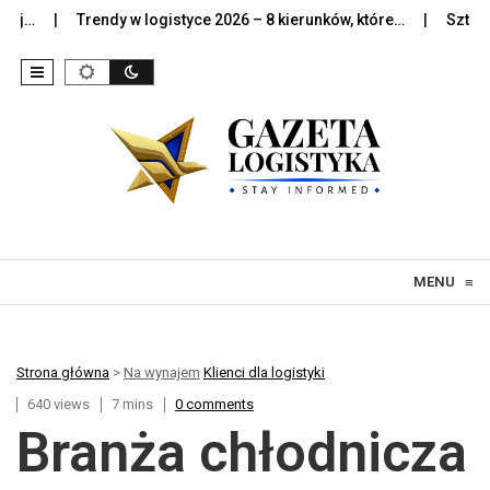
Trendy w logistyce 2026 – 8 kierunków, które…
Sztuczna int
Skip to content
MENU
≡
Strona główna
>
Na wynajem
Klienci dla logistyki
640 views
7 mins
0 comments
Branża chłodnicza