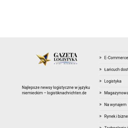
Z
Ą
D
Z
A
N
I
E
E-Commerc
Z
A
Łańcuch dos
P
Logistyka
A
Najlepsze newsy logistyczne w języku
S
Magazynowani
niemieckim – logistiknachrichten.de
A
Na wynajem
M
I
Rynek i bizn
Technologie i