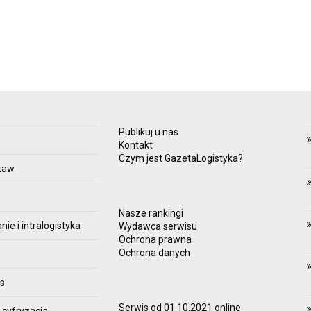
Publikuj u nas
e
Kontakt
Czym jest GazetaLogistyka?
taw
Nasze rankingi
e i intralogistyka
Wydawca serwisu
Ochrona prawna
Ochrona danych
es
Serwis od 01.10.2021 online
 cyfryzacja