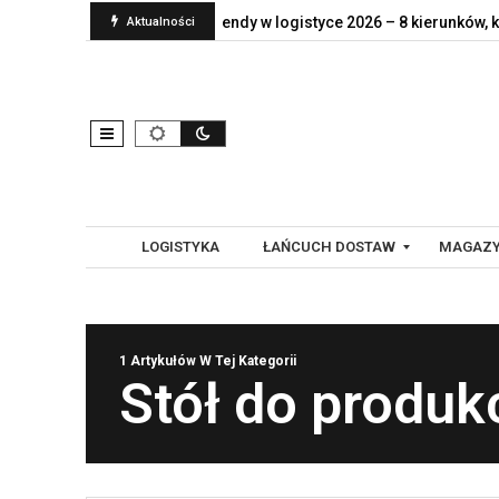
nt naprawdę jej…
Trendy w logistyce 2026 – 8 kierunków, które…
Aktualności
LOGISTYKA
ŁAŃCUCH DOSTAW
MAGAZY
G
A
1 Artykułów W Tej Kategorii
L
U
Stół do produkc
O
T
B
O
A
M
L
A