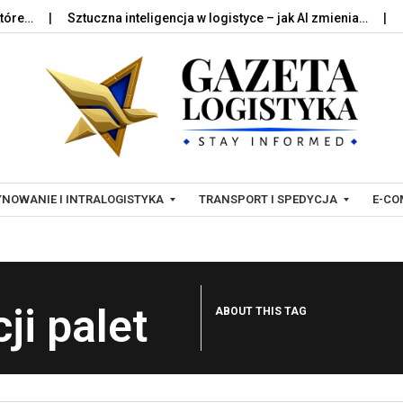
Sztuczna inteligencja w logistyce – jak AI zmienia…
Palety
Skip to content
NOWANIE I INTRALOGISTYKA
TRANSPORT I SPEDYCJA
E-CO
T
L
R
O
ji palet
ABOUT THIS TAG
A
G
N
I
S
S
P
T