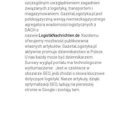
szczególnym uwzględnieniem zagadnień
związanych z logistyką, transportem i
magazynowaniem. GazetaLogistyka.pl jest
polskojęzyczną wersją niemieckojęzycznego
agregatora wiadomości logistycznych z
DACH o
nazwie
LogistikNachrichten.de
. Każdemu
oferujemy możliwość publikowania
własnych artykułów. GazetaLogistyka.pl
aktywnie promuje dziennikarstwo w Polsce.
U nas każdy może być dziennikarzem.
Surowy wygląd portalu ma technologiczne
wytłumaczenie. Jest w czołówce w
obszarze SEO, jeśli chodzi o słowa kluczowe
dotyczące logistyki. Nasze artykuły, dzięki
optymalizacji SEO, lądują na pierwszej
stronie w Google i zostają tam.