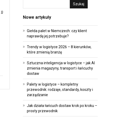
A
E
T
I
0
Nowe artykuły
R
I
A
N
Giełda palet w Niemczech: czy klient
N
W
naprawdę jej potrzebuje?
S
E
F
S
Trendy w logistyce 2026 – 8 kierunków,
O
T
które zmienią branżę
R
Y
Sztuczna inteligencja w logistyce – jak AI
M
C
zmienia magazyny, transport i łańcuchy
A
J
dostaw
C
E
Palety w logistyce – kompletny
J
przewodnik: rodzaje, standardy, koszty i
P
A
zarządzanie
R
O
A
Jak działa łańcuch dostaw krok po kroku –
prosty przewodnik
P
W