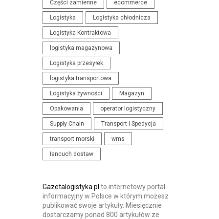
Części zamienne
ecommerce
N
I
Logistyka
Logistyka chłodnicza
I
S
Logistyka Kontraktowa
A
T
I
logistyka magazynowa
Y
K
K
Logistyka przesyłek
O
I
logistyka transportowa
N
Logistyka żywności
Magazyn
F
Opakowania
operator logistyczny
E
R
Supply Chain
Transport i Spedycja
E
transport morski
wms
N
łancuch dostaw
C
J
E
Gazetalogistyka.pl
to internetowy portal
informacyjny w Polsce w którym możesz
publikować swoje artykuły. Miesięcznie
dostarczamy ponad 800 artykułów ze