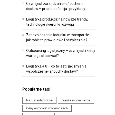
R
O
Czym jest zarządzanie łańcuchem
O
I
dostaw – prosta definicja i przykłady
G
P
Logistyka produkcji: najnowsze trendy,
R
R
technologie i kierunki rozwoju
A
Z
M
E
Zabezpieczenie ładunku w transporcie –
jak robić to prawidłowo i bezpiecznie?
O
P
W
I
Outsourcing logistyczny – czym jest i kiedy
A
S
warto go stosować?
N
Y
Logistyka 4.0 – co to jest i jak zmienia
I
współczesne łańcuchy dostaw?
W
E
Y
D
D
L
Popularne tagi
A
A
R
branża automotive
branża e-commerce
L
Z
O
Ceny europalet w Niemczech
E
G