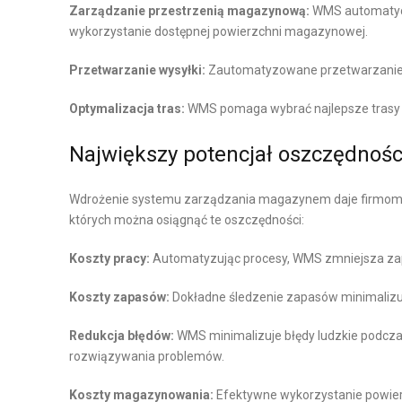
Zarządzanie przestrzenią magazynową:
WMS automatycz
Ż
S
wykorzystanie dostępnej powierzchni magazynowej.
E
T
N
A
Przetwarzanie wysyłki:
Zautomatyzowane przetwarzanie pa
I
W
E
Optymalizacja tras:
WMS pomaga wybrać najlepsze trasy w
M
Największy potencjał oszczędnośc
A
G
Wdrożenie systemu zarządzania magazynem daje firmom z
A
których można osiągnąć te oszczędności:
Z
Y
Koszty pracy:
Automatyzując procesy, WMS zmniejsza zapo
N
U
Koszty zapasów:
Dokładne śledzenie zapasów minimalizu
Z
Redukcja błędów:
WMS minimalizuje błędy ludzkie podcza
rozwiązywania problemów.
A
R
Koszty magazynowania:
Efektywne wykorzystanie powie