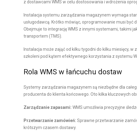
z dostawcami WMS w celu dostosowania i wdrożenia oprog
D
M
Instalacja systemu zarządzania magazynem wymaga stara
Z
A
usługodawcą. Krótko mówiąc, oprogramowanie musi być dost
A
G
Obejmuje to integrację WMS z innymi systemami, takimi j
N
A
transportem (TMS).
I
Z
E
Y
Instalacja może zająć od kilku tygodni do kilku miesięcy, w
Ł
N
szkoleni pod kątem efektywnego korzystania z systemu 
A
O
Rola WMS w łańcuchu dostaw
Ń
W
C
E
Systemy zarządzania magazynem są niezbędne dla całego
U
W
producenta do klienta końcowego. Oto kilka kluczowych o
C
Y
H
Zarządzanie zapasami:
WMS umożliwia precyzyjne śledz
P
E
O
M
Przetwarzanie zamówień:
Sprawne przetwarzanie zamówie
S
D
krótszym czasem dostawy.
A
O