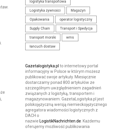
logistyka transportowa
N
I
staw.
Logistyka żywności
Magazyn
I
S
Opakowania
operator logistyczny
A
T
I
Supply Chain
Transport i Spedycja
Y
K
K
transport morski
wms
O
.
I
łancuch dostaw
N
F
E
Gazetalogistyka.pl
to internetowy portal
informacyjny w Polsce w którym możesz
R
publikować swoje artykuły. Miesięcznie
E
dostarczamy ponad 800 artykułów ze
szczególnym uwzględnieniem zagadnień
N
oże
związanych z logistyką, transportem i
C
magazynowaniem. GazetaLogistyka.pl jest
,
J
polskojęzyczną wersją niemieckojęzycznego
agregatora wiadomości logistycznych z
E
DACH o
nazwie
LogistikNachrichten.de
. Każdemu
oferujemy możliwość publikowania