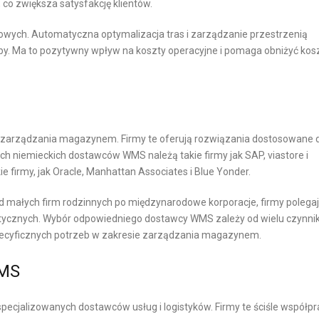
co zwiększa satysfakcję klientów.
E
ch. Automatyczna optymalizacja tras i zarządzanie przestrzenią
O
. Ma to pozytywny wpływ na koszty operacyjne i pomaga obniżyć kos
P
A
K
O
W
 zarządzania magazynem. Firmy te oferują rozwiązania dostosowane 
ch niemieckich dostawców WMS należą takie firmy jak SAP, viastore i
A
e firmy, jak Oracle, Manhattan Associates i Blue Yonder.
N
I
d małych firm rodzinnych po międzynarodowe korporacje, firmy polega
A
stycznych. Wybór odpowiedniego dostawcy WMS zależy od wielu czynni
W
ej specyficznych potrzeb w zakresie zarządzania magazynem.
E
-
WMS
C
O
cjalizowanych dostawców usług i logistyków. Firmy te ściśle współpr