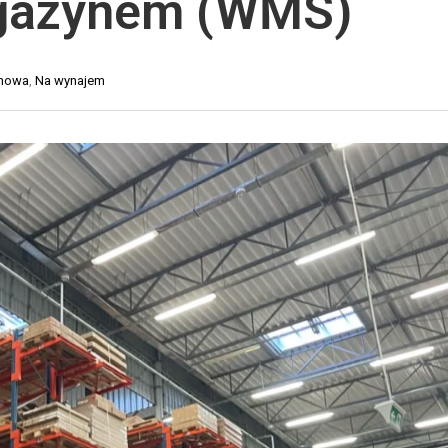
agazynem (WMS)
O
Y
R
K
T
A
ynowa
,
Na wynajem
D
D
R
L
O
A
G
S
O
K
W
L
Y
E
P
T
Ó
R
W
A
I
N
N
S
T
P
E