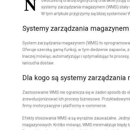
N
owoczesną branżę logistyczną charakteryzują 
K
systemy zarządzania magazynem (WMS) stały si
P
W tym artykule przyjrzymy się bliżej systemowi
A
R
Systemy zarządzania magazynem 
O
L
D
O
U
G
System zarządzania magazynem (WMS) to oprogramowanie
Oferuje szeroką gamę funkcji, w tym śledzenie zapasów, 
K
I
Inaczej mówiąc, automatyzując i optymalizując te proces
C
S
łańcucha dostaw.
J
T
A
Y
Dla kogo są systemy zarządzani
I
K
L
A
Zastosowanie WMS nie ogranicza się w żaden sposób do ok
O
M
zrewolucjonizować ich procesy biznesowe. Przykładowymi
G
A
firmy motoryzacyjne i platformy e-commerce.
I
G
S
A
Efekty stosowania WMS-a są wyraźnie zauważalne. Jednym
magazynowych. Krótko mówiąc, WMS minimalizuje błędy lud
T
Z