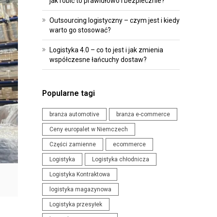
jak robić to prawidłowo i bezpiecznie?
R
O
O
I
Outsourcing logistyczny – czym jest i kiedy
G
P
warto go stosować?
R
R
Logistyka 4.0 – co to jest i jak zmienia
A
Z
współczesne łańcuchy dostaw?
M
E
O
P
W
I
Popularne tagi
A
S
N
Y
branża automotive
branża e-commerce
I
Ceny europalet w Niemczech
W
E
Części zamienne
ecommerce
Y
D
Logistyka
Logistyka chłodnicza
D
L
Logistyka Kontraktowa
A
A
R
logistyka magazynowa
L
Z
O
Logistyka przesyłek
E
G