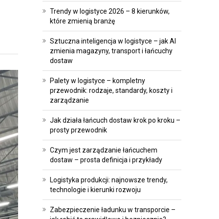
A
E
Trendy w logistyce 2026 – 8 kierunków,
T
I
które zmienią branżę
R
I
Sztuczna inteligencja w logistyce – jak AI
A
N
zmienia magazyny, transport i łańcuchy
N
W
dostaw
S
E
Palety w logistyce – kompletny
F
S
przewodnik: rodzaje, standardy, koszty i
O
T
zarządzanie
R
Y
Jak działa łańcuch dostaw krok po kroku –
M
C
prosty przewodnik
A
J
C
E
Czym jest zarządzanie łańcuchem
J
dostaw – prosta definicja i przykłady
P
A
Logistyka produkcji: najnowsze trendy,
R
technologie i kierunki rozwoju
O
A
P
W
Zabezpieczenie ładunku w transporcie –