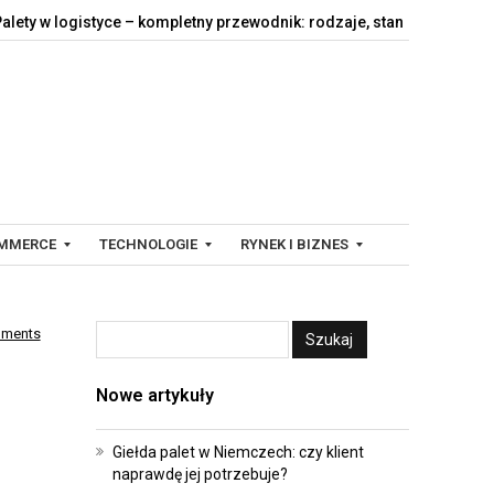
gistyce – kompletny przewodnik: rodzaje, standardy,…
Jak dzia
MMERCE
TECHNOLOGIE
RYNEK I BIZNES
mments
C
F
Y
I
Nowe artykuły
F
N
R
A
O
N
Giełda palet w Niemczech: czy klient
naprawdę jej potrzebuje?
W
S