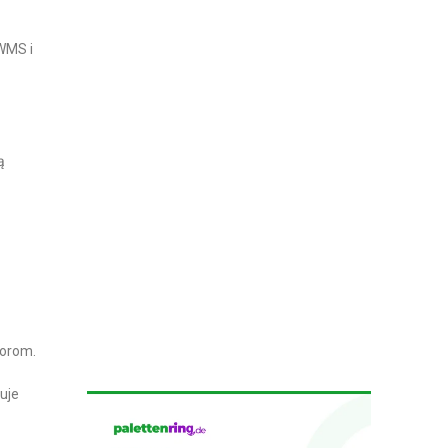
WMS i
ą
borom.
uje