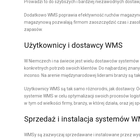
Prowadzi to do szybszych i bardziej niezawodnych dostaw, 
Y
Y
K
N
Dodatkowo WMS poprawia efektywność ruchów magazynowy
A
O
magazynową pozwalają firmom zaoszczędzić czas i zasoby
P
W
zapasów.
R
A
Użytkownicy i dostawcy WMS
O
P
D
O
U
W Niemczech i na świecie jest wielu dostawców systemów
W
konkretnych potrzeb swoich klientów. Do najbardziej znany
K
I
inconso. Na arenie międzynarodowej liderami branży są taki
C
E
J
Użytkownicy WMS są tak samo różnorodni, jak dostawcy. O
R
I
systemie WMS w celu optymalizacji swoich procesów logi
Z
w tym od wielkości firmy, branży, w której działa, oraz j
Z
C
A
H
Sprzedaż i instalacja systemów 
R
N
Z
I
WMSy są zazwyczaj sprzedawane i instalowane przez wyspe
Ą
E