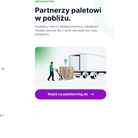
, w
 i