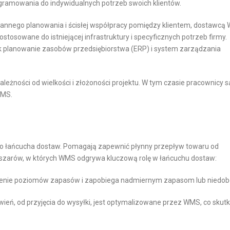
M
ramowania do indywidualnych potrzeb swoich klientów.
M
nnego planowania i ścisłej współpracy pomiędzy klientem, dostawcą 
E
osowane do istniejącej infrastruktury i specyficznych potrzeb firmy.
R
ak planowanie zasobów przedsiębiorstwa (ERP) i system zarządzania
C
E
 zależności od wielkości i złożoności projektu. W tym czasie pracownicy s
WMS.
 łańcucha dostaw. Pomagają zapewnić płynny przepływ towaru od
bszarów, w których WMS odgrywa kluczową rolę w łańcuchu dostaw:
enie poziomów zapasów i zapobiega nadmiernym zapasom lub niedo
ń, od przyjęcia do wysyłki, jest optymalizowane przez WMS, co skutk