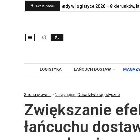
aprawdę jej…
Trendy w logistyce 2026 – 8 kierunków, które…
Aktualności
LOGISTYKA
ŁAŃCUCH DOSTAW
MAGAZY
Strona główna
>
Na wynajem
Doradztwo logistyczne
G
A
Zwiększanie efe
L
U
O
T
B
O
łańcuchu dosta
A
M
L
A