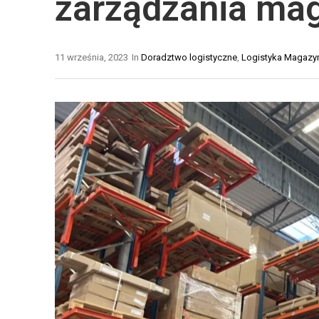
zarządzania m
N
T
E
Y
Ł
K
11 września, 2023
In
Doradztwo logistyczne
,
Logistyka Magaz
A
A
Ń
M
C
A
U
G
C
A
H
Z
Y
Y
D
N
O
O
S
W
T
A
A
A
W
U