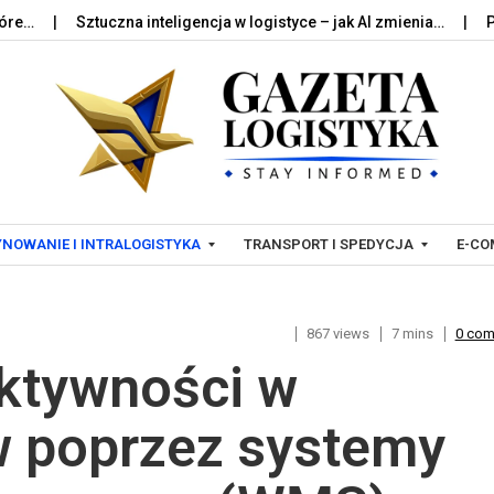
Sztuczna inteligencja w logistyce – jak AI zmienia…
Palety w lo
Skip to content
NOWANIE I INTRALOGISTYKA
TRANSPORT I SPEDYCJA
E-CO
867 views
7 mins
0 co
T
L
ktywności w
R
O
A
G
N
I
w poprzez systemy
S
S
P
T