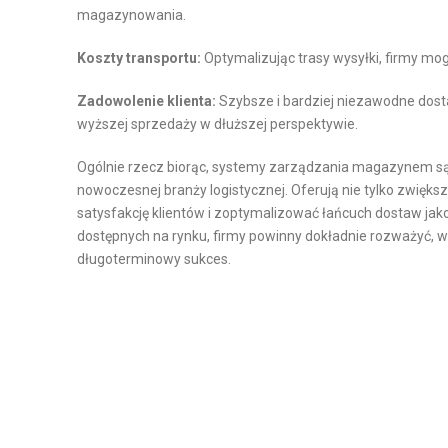
Z
magazynowania.
Ą
D
Koszty transportu:
Optymalizując trasy wysyłki, firmy mog
Z
Zadowolenie klienta:
Szybsze i bardziej niezawodne dost
A
wyższej sprzedaży w dłuższej perspektywie.
N
I
Ogólnie rzecz biorąc, systemy zarządzania magazynem są
E
nowoczesnej branży logistycznej. Oferują nie tylko zwięks
Z
satysfakcję klientów i zoptymalizować łańcuch dostaw j
dostępnych na rynku, firmy powinny dokładnie rozważyć, 
A
długoterminowy sukces.
P
A
S
A
M
I