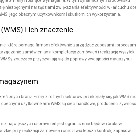
ciągłe zmiany i rosnące wymagania. W tym dynamicznym środowisku
A
L
ę niezbędnymi narzędziami zwiększania efektywności w łańcuchu do
 WMS, jego obecnym użytkownikom i skutkom ich wykorzystania.
L
I
N
E
(WMS) i ich znaczenie
Y
N
T
, które pomaga firmom efektywnie zarządzać zapasami i procesami
Ó
zarządzanie zamówieniami, kompletację zamówień i realizację wysyłek.
W
y, WMSy znacząco przyczyniają się do poprawy wydajności magazynu i
W
E
-
a magazynem
C
O
reślonych branż. Firmy z różnych sektorów przekonały się, jak WMS m
M
 obecnymi użytkownikami WMS są sieci handlowe, producenci żywności
M
E
 z największych usprawnień jest ograniczenie błędów i braków
R
zkie przy realizacji zamówień i umożliwia lepszą kontrolę zapasów.
C