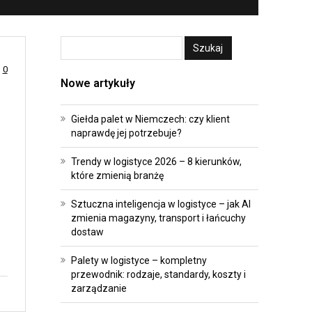
A
E
T
I
R
I
A
N
0
N
W
Nowe artykuły
S
E
F
S
Giełda palet w Niemczech: czy klient
naprawdę jej potrzebuje?
O
T
R
Y
Trendy w logistyce 2026 – 8 kierunków,
M
C
które zmienią branżę
A
J
Sztuczna inteligencja w logistyce – jak AI
C
E
zmienia magazyny, transport i łańcuchy
J
dostaw
P
A
R
Palety w logistyce – kompletny
przewodnik: rodzaje, standardy, koszty i
O
A
zarządzanie
P
W