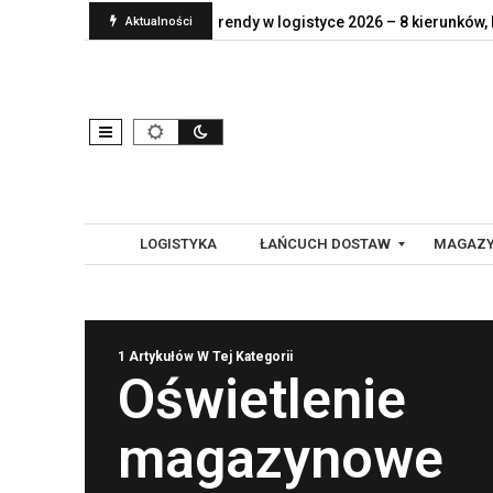
ent naprawdę jej…
Trendy w logistyce 2026 – 8 kierunków, które
Aktualności
LOGISTYKA
ŁAŃCUCH DOSTAW
MAGAZY
G
A
1 Artykułów W Tej Kategorii
L
U
Oświetlenie
O
T
B
O
magazynowe
A
M
L
A