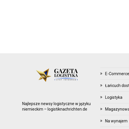
Z
Ą
D
Z
A
N
I
E
Z
A
E-Commerc
P
A
Łańcuch dos
S
Logistyka
A
Najlepsze newsy logistyczne w języku
M
Magazynowani
niemieckim – logistiknachrichten.de
I
Na wynajem