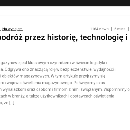
O
Y
R
K
T
A
D
D
a
,
Na wynajem
1164 views
6 mins
R
L
dróż przez historię, technologię i
O
A
G
S
O
K
gazynowe jest kluczowym czynnikiem w świecie logistyki i
W
L
. Odgrywa ono znaczącą rolę w bezpieczeństwie, wydajności i
Y
E
 obiektów magazynowych. W tym artykule przyjrzymy się
P
 rozwojowi oświetlenia magazynowego. Poświęcimy czas
T
Ó
m wynalazkom oraz osobom i firmom z nimi związanym. Wspomnimy o
R
W
ach w branży, a także użytkownikach i dostawcach oświetlenia
A
I
 ze […]
N
N
S
T
P
E