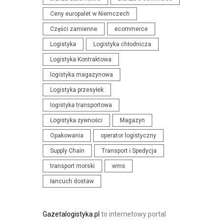
N
I
Ceny europalet w Niemczech
I
S
Części zamienne
ecommerce
A
T
Logistyka
Logistyka chłodnicza
I
Y
K
Logistyka Kontraktowa
K
O
I
logistyka magazynowa
N
Logistyka przesyłek
F
logistyka transportowa
E
Logistyka żywności
Magazyn
R
Opakowania
operator logistyczny
E
N
Supply Chain
Transport i Spedycja
C
transport morski
wms
J
łancuch dostaw
E
Gazetalogistyka.pl
to internetowy portal