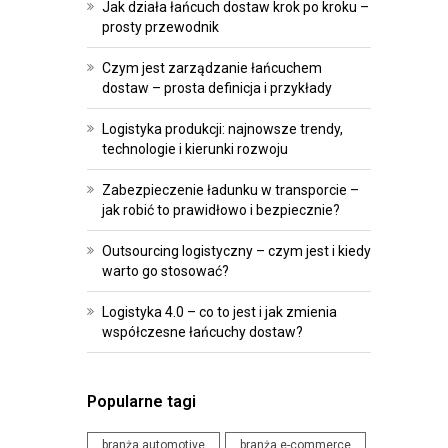
R
O
Jak działa łańcuch dostaw krok po kroku –
prosty przewodnik
O
I
G
P
Czym jest zarządzanie łańcuchem
R
R
dostaw – prosta definicja i przykłady
A
Z
Logistyka produkcji: najnowsze trendy,
M
E
technologie i kierunki rozwoju
O
P
W
I
Zabezpieczenie ładunku w transporcie –
jak robić to prawidłowo i bezpiecznie?
A
S
N
Y
Outsourcing logistyczny – czym jest i kiedy
I
warto go stosować?
W
E
Y
Logistyka 4.0 – co to jest i jak zmienia
D
współczesne łańcuchy dostaw?
D
L
A
A
R
L
Popularne tagi
Z
O
E
G
branża automotive
branża e-commerce