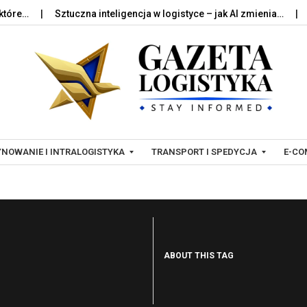
…
Sztuczna inteligencja w logistyce – jak AI zmienia…
Palet
Skip to content
NOWANIE I INTRALOGISTYKA
TRANSPORT I SPEDYCJA
E-CO
T
L
R
O
A
G
ABOUT THIS TAG
N
I
S
S
P
T