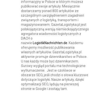
informacyjny w Polsce w którym możesz
publikować swoje artykuły. Miesięcznie
dostarczamy ponad 800 artykułów ze
szczególnym uwzględnieniem zagadnień
związanych z logistyką, transportem i
magazynowaniem. GazetaLogistyka.pl jest
polskojęzyczną wersją niemieckojęzycznego
agregatora wiadomości logistycznych z
DACH o
nazwie
LogistikNachrichten.de
. Każdemu
oferujemy możliwość publikowania
własnych artykułów. GazetaLogistyka.pl
aktywnie promuje dziennikarstwo w Polsce.
U nas każdy może być dziennikarzem.
Surowy wygląd portalu ma technologiczne
wytłumaczenie. Jest w czołówce w
obszarze SEO, jeśli chodzi o słowa kluczowe
dotyczące logistyki. Nasze artykuły, dzięki
optymalizacji SEO, lądują na pierwszej
stronie w Google i zostają tam.